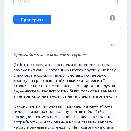
№5
Прочитайте
текст
и
выполните
задание.
(1) Нет, не сразу, а как-то время от времени он стал
замечать в самых затаённых местах паутину, на полу
углах серые холмики пыли, приставшую твёрдую
крошку на краю вымытой чашки или тарелки. (2)
«Только ещё этого не хватало, — раздражённо думал
он, — неужели так всю жизнь было, только не замечал,
а теперь, сидя на пенсии, от нечего делать всё вижу...»
(3) Константин Николаевич поглядел на жену. (4) Она
сидела, низко склонив голову над шитьём. (5) За
последнее время у неё появилась какая-то странная
потребность чинить рваные носки, ставить заплаты
на застиранные полотенца. (6) Нет, совсем она стала