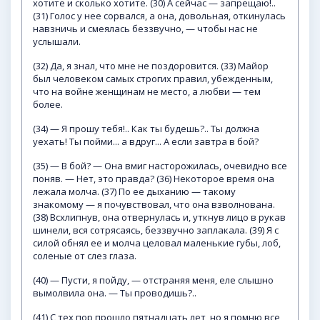
хотите и сколько хотите. (30) А сейчас — запрещаю!..
(31) Голос у нее сорвался, а она, довольная, откинулась
навзничь и смеялась беззвучно, — чтобы нас не
услышали.
(32) Да, я знал, что мне не поздоровится. (33) Майор
был человеком самых строгих правил, убежденным,
что на войне женщинам не место, а любви — тем
более.
(34) — Я прошу тебя!.. Как ты будешь?.. Ты должна
уехать! Ты пойми... а вдруг... А если завтра в бой?
(35) — В бой? — Она вмиг насторожилась, очевидно все
поняв. — Нет, это правда? (36) Некоторое время она
лежала молча. (37) По ее дыханию — такому
знакомому — я почувствовал, что она взволнована.
(38) Всхлипнув, она отвернулась и, уткнув лицо в рукав
шинели, вся сотрясаясь, беззвучно заплакала. (39) Я с
силой обнял ее и молча целовал маленькие губы, лоб,
соленые от слез глаза.
(40) — Пусти, я пойду, — отстраняя меня, еле слышно
вымолвила она. — Ты проводишь?..
(41) С тех пор прошло пятнадцать лет, но я помню все