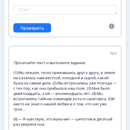
№6
Прочитайте
текст
и
выполните
задание.
(1) Мы лежали, тесно прижавшись друг к другу, и земля
не казалась нам жесткой, холодной и сырой, какой
была на самом деле. (2) Мы встречались уже полгода —
с тех пор, как она прибыла в наш полк. (3) Мне было
девятнадцать, а ей — восемнадцать лет. (4) Мы
встречались тайком: командир роты и санитарка. (5)И
никто не знал о нашей любви и о том, что нас уже
трое...
(6) — Я чувствую, это мальчик! — шепотом в десятый
раз уверяла она.