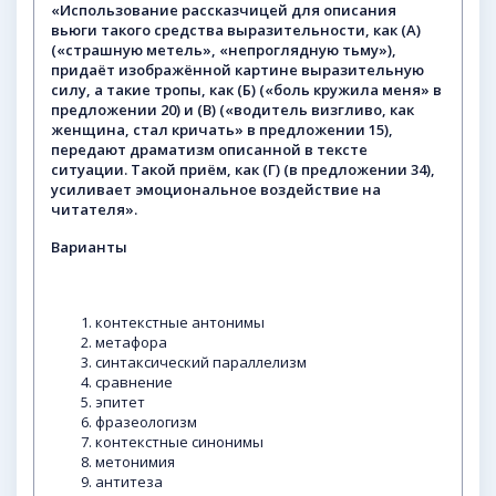
«Использование
рассказчицей
для
описания
вьюги
такого
средства
выразительности,
как
(А)
(«страшную
метель»,
«непроглядную
тьму»),
придаёт
изображённой
картине
выразительную
силу,
а
такие
тропы,
как
(Б)
(«боль
кружила
меня»
в
предложении
20)
и
(В)
(«водитель
визгливо,
как
женщина,
стал
кричать»
в
предложении
15),
передают
драматизм
описанной
в
тексте
ситуации.
Такой
приём,
как
(Г)
(в
предложении
34),
усиливает
эмоциональное
воздействие
на
читателя».
Варианты
контекстные антонимы
метафора
синтаксический параллелизм
сравнение
эпитет
фразеологизм
контекстные синонимы
метонимия
антитеза