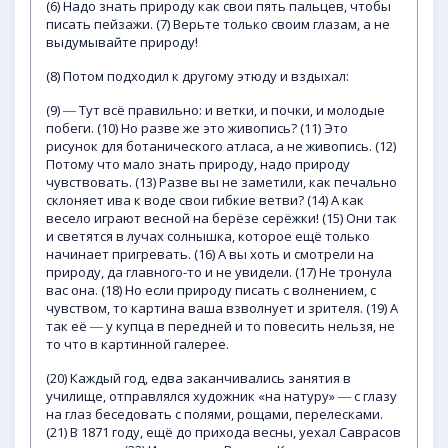
(6) Надо знать природу как свои пять пальцев, чтобы
писать пейзажи. (7) Верьте только своим глазам, а не
выдумывайте природу!
(8) Потом подходил к другому этюду и вздыхал:
(9) ― Тут всё правильно: и ветки, и почки, и молодые
побеги. (10) Но разве же это живопись? (11) Это
рисунок для ботанического атласа, а не живопись. (12)
Потому что мало знать природу, надо природу
чувствовать. (13) Разве вы не заметили, как печально
склоняет ива к воде свои гибкие ветви? (14) А как
весело играют весной на берёзе серёжки! (15) Они так
и светятся в лучах солнышка, которое ещё только
начинает пригревать. (16) А вы хоть и смотрели на
природу, да главного-то и не увидели. (17) Не тронула
вас она. (18) Но если природу писать с волнением, с
чувством, то картина ваша взволнует и зрителя. (19) А
так её ― у купца в передней и то повесить нельзя, не
то что в картинной галерее.
(20) Каждый год, едва заканчивались занятия в
училище, отправлялся художник «на натуру» ― с глазу
на глаз беседовать с полями, рощами, перелесками.
(21) В 1871 году, ещё до прихода весны, уехал Саврасов