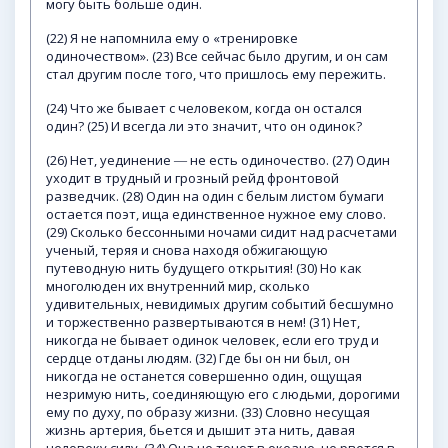
могу быть больше один.
(22) Я не напомнила ему о «тренировке
одиночеством». (23) Все сейчас было другим, и он сам
стал другим после того, что пришлось ему пережить.
(24) Что же бывает с человеком, когда он остался
один? (25) И всегда ли это значит, что он одинок?
(26) Нет, уединение ― не есть одиночество. (27) Один
уходит в трудный и грозный рейд фронтовой
разведчик. (28) Один на один с белым листом бумаги
остается поэт, ища единственное нужное ему слово.
(29) Сколько бессонными ночами сидит над расчетами
ученый, теряя и снова находя обжигающую
путеводную нить будущего открытия! (30) Но как
многолюден их внутренний мир, сколько
удивительных, невидимых другим событий бесшумно
и торжественно развертываются в нем! (31) Нет,
никогда не бывает одинок человек, если его труд и
сердце отданы людям. (32) Где бы он ни был, он
никогда не останется совершенно один, ощущая
незримую нить, соединяющую его с людьми, дорогими
ему по духу, по образу жизни. (33) Словно несущая
жизнь артерия, бьется и дышит эта нить, давая