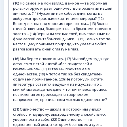
(10) Но самое, на мой взгляд, важное ― та огромная
роль, которую играет одиночество в развитии нашей
личности. (11) Нужен ли нам собеседник, когда мы
любуемся прекрасными картинами природы? (12)
Восход солнца над морским горизонтом… (13) Волны
спелой пшеницы, бьющие в глаза брызгами тяжелого
золота… (14) Вершины лесных елей, вычерченные на
фоне легкой сентябрьской дымки… (15) Только тот по-
настоящему понимает природу, кто умеет и любит
разговаривать с ней с глазу на глаз.
(16) Мы берем с полки книгу. (17) Мы пойдем туда, где
останемся с этой книгой «без свидетелей и
компаньонов». (18) И там мы прочтем ее в
одиночестве. (19) А потом так же без свидетелей
обдумаем прочитанное. (20) Не потому ли, кстати,
литература остается ведущим из искусств, что с
книгой мы всегда наедине, что почти весь процесс
постижения ее происходит в творческом,
напряженном, пронизанном мыслью одиночестве?
(21) Одиночество ― школа, в которой мы учимся
стойкости, мудрому, выстраданному спокойствию,
уверенности в себе. (22) Одиночество ― тот
единственный дом, в котором без помех и суеты