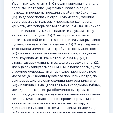
У меня начался отит. (13) От боли я кричала и стучала
ладонями по голове. (14) Мама вызвала скорую
помощь, и ночью мы поехали в районную больницу.
(15) По дороге попали в страшную метель, машина
застряла, и водитель визгливо, как женщина, стал
кричать, что теперь все мы замёрзнем. (16) Он кричал
пронзительно, чуть ли не плакал, и я думала, что у
него тоже болят уши. (17) Отец спросил, сколько
осталось до райцентра. (18) Но водитель, закрыв лицо
руками, твердил: «Какой я дурак!» (19) Отец подумал и
тихо сказал маме: «Нам потребуется всё мужество!»
(20) Я на всю жизнь запомнила эти слова, хотя дикая
боль кружила меня, как метель снежинку. (21) Он
открыл дверцу машины и вышел в ревущую ночь. (22)
Дверца захлопнулась за ним, и мне показалось, будто
огромное чудовище, лязгнув челюстью, проглотило
моего отца. (23) Машину качало порывами ветра, по
заиндевевшим стеклам с шуршанием осыпался снег.
(24) Я плакала, мама целовала меня холодными губами,
молоденькая медсестра обречённо смотрела в
непроглядную тьму, а водитель в изнеможении качал
головой. (25) Не знаю, сколько прошло времени, но
внезапно ночь озарилась ярким светом фар, и
длинная тень какого-то великана легла на моё лицо.
(26) Я зажмурилась и сквозь ресницы увидела своего