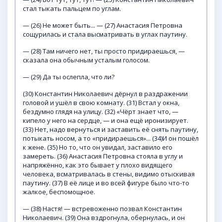
стал тыкать пальцем по углам.
— (26) Не может быть... — (27) Анастасия Петровна
сощурилась и стала высматривать в углах паутину.
— (28) Там ничего нет, ты просто придираешься, —
сказала она обычным усталым голосом.
— (29) Да ты ослепла, что ли?
(30) Константин Николаевич дёрнул в раздражении
головой и ушёл в свою комнату. (31) Встал у окна,
бездумно глядя на улицу. (32) «Чёрт знает что, —
кипело у него на сердце, — и она ещё иронизирует.
(33) Нет, надо вернуться и заставить её снять паутину,
потыкать носом, а то «придираешься»... (34)И он пошёл
к жене. (35) Но то, что он увидал, заставило его
замереть. (36) Анастасия Петровна стояла в углу и
напряжённо, как это бывает у плохо видящего
человека, всматривалась в стены, видимо отыскивая
паутину. (37) В её лице и во всей фигуре было что-то
жалкое, беспомощное.
— (38) Настя! — встревоженно позвал Константин
Николаевич. (39) Она вздрогнула, обернулась, и он