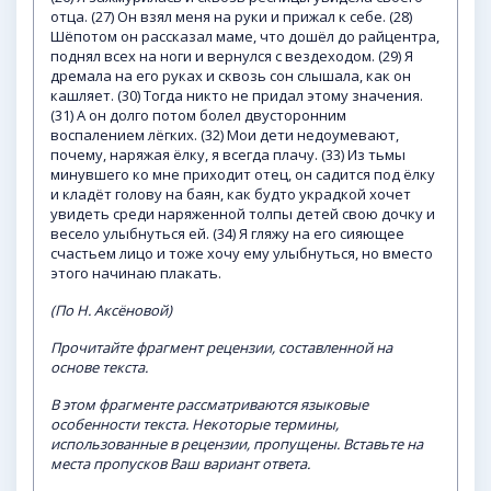
отца. (27) Он взял меня на руки и прижал к себе. (28)
Шёпотом он рассказал маме, что дошёл до райцентра,
поднял всех на ноги и вернулся с вездеходом. (29) Я
дремала на его руках и сквозь сон слышала, как он
кашляет. (30) Тогда никто не придал этому значения.
(31) А он долго потом болел двусторонним
воспалением лёгких. (32) Мои дети недоумевают,
почему, наряжая ёлку, я всегда плачу. (33) Из тьмы
минувшего ко мне приходит отец, он садится под ёлку
и кладёт голову на баян, как будто украдкой хочет
увидеть среди наряженной толпы детей свою дочку и
весело улыбнуться ей. (34) Я гляжу на его сияющее
счастьем лицо и тоже хочу ему улыбнуться, но вместо
этого начинаю плакать.
(По
Н.
Аксёновой)
Прочитайте
фрагмент
рецензии,
составленной
на
основе
текста.
В
этом
фрагменте
рассматриваются
языковые
особенности
текста.
Некоторые
термины,
использованные
в
рецензии,
пропущены.
Вставьте
на
места
пропусков
Ваш
вариант
ответа.