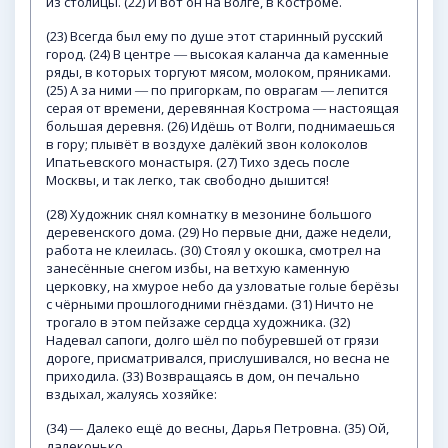
из столицы. (22) И вот он на Волге, в Костроме.
(23) Всегда был ему по душе этот старинный русский
город. (24) В центре ― высокая каланча да каменные
ряды, в которых торгуют мясом, молоком, пряниками.
(25) А за ними ― по пригоркам, по оврагам ― лепится
серая от времени, деревянная Кострома ― настоящая
большая деревня. (26) Идёшь от Волги, поднимаешься
в гору; плывёт в воздухе далёкий звон колоколов
Ипатьевского монастыря. (27) Тихо здесь после
Москвы, и так легко, так свободно дышится!
(28) Художник снял комнатку в мезонине большого
деревенского дома. (29) Но первые дни, даже недели,
работа не клеилась. (30) Стоял у окошка, смотрел на
занесённые снегом избы, на ветхую каменную
церковку, на хмурое небо да узловатые голые берёзы
с чёрными прошлогодними гнёздами. (31) Ничто не
трогало в этом пейзаже сердца художника. (32)
Надевал сапоги, долго шёл по побуревшей от грязи
дороге, присматривался, прислушивался, но весна не
приходила. (33) Возвращаясь в дом, он печально
вздыхал, жалуясь хозяйке:
(34) ― Далеко ещё до весны, Дарья Петровна. (35) Ой,
далеконько...