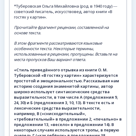
*Туберовская Ольга Михайловна (род. в 1940 году) ―
советский писатель, искусствовед, автор книги «В
гостях у картин».
Прочитайте
фрагмент
рецензии,
составленной
на
основе
текста.
В
этом
фрагменте
рассматриваются
языковые
особенности
текста.
Некоторые
термины,
использованные
в
рецензии,
пропущены.
Вставьте
на
места
пропусков
Ваш
вариант
ответа.
«Стиль
приведённого
отрывка
из
книги
О. М.
Туберовской «В гостях у картин» характеризуется
простотой и эмоциональностью. Рассказывая нам
историю создания знаменитой картины, автор
широко использует синтаксические средства
выразительности, в том числе А (предложения 9,
24, 30) и Б (предложения 3, 10, 13). В тексте есть и
лексические средства выразительности,
например, В («снисходительный»,
«требовательный» в предложении 2, «печально» в
предложении 13, «весело» в предложении 14). В
некоторых случаях используются тропы, в первую
очередь Г («как
ребёнок»
в
предложении
38,