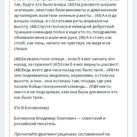
так, будто это было вчера. (42) На рассвете сыграли
«катюши», неистово били минометы и дивизионная
артиллерия, взлетели зеленые ракеты... (43) А когда
взошло солнце, я с остатками роты ворвался на
высоту. (44) Спустя полчаса в немецкой добротной
траншее командир полка и еще кто-то, поздравляя,
обнимали меня и жали мне руки. (45) А я стоял, как
столб, как пень, ничего не чувствуя, не видя и не
слыша.
(46) Безжалостное солнце... если б я мог загнать его
назад, за горизонт! (47) Если б я мог вернуть рассвет!..
(48) Ведь всего два часа назад нас было трое... (49) Но
оно поднималось медленно, неумолимо, я стоял на
высоте, а она... она осталась там, позади, где уже
лазали бойцы похоронной команды... (50)И никто,
никто и не подозревал, кем она была для меня и что
нас было трое...
(По В.Богомолову)
Богомолов Владимир Осипович — советский и
российский писатель.
Прочитайте
фрагмент
рецензии,
составленной
на