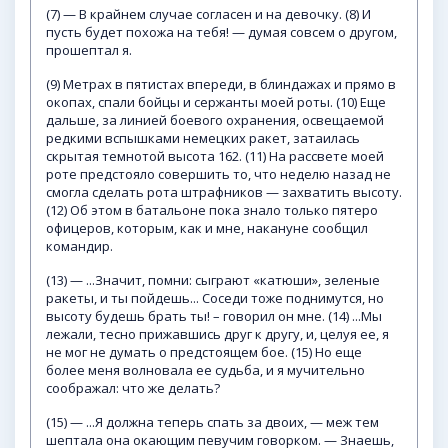
(7) — В крайнем случае согласен и на девочку. (8) И
пусть будет похожа на тебя! — думая совсем о другом,
прошептал я.
(9) Метрах в пятистах впереди, в блиндажах и прямо в
окопах, спали бойцы и сержанты моей роты. (10) Еще
дальше, за линией боевого охранения, освещаемой
редкими вспышками немецких ракет, затаилась
скрытая темнотой высота 162. (11) На рассвете моей
роте предстояло совершить то, что неделю назад не
смогла сделать рота штрафников — захватить высоту.
(12) Об этом в батальоне пока знало только пятеро
офицеров, которым, как и мне, накануне сообщил
командир.
(13) — ...Значит, помни: сыграют «катюши», зеленые
ракеты, и ты пойдешь... Соседи тоже поднимутся, но
высоту будешь брать ты! – говорил он мне. (14) ...Мы
лежали, тесно прижавшись друг к другу, и, целуя ее, я
не мог не думать о предстоящем бое. (15) Но еще
более меня волновала ее судьба, и я мучительно
соображал: что же делать?
(15) — ...Я должна теперь спать за двоих, — меж тем
шептала она окающим певучим говорком. — Знаешь,