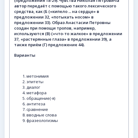
(предложения
18-29).
Чувства
Николая
Петровича
автор
передаёт
с
помощью
такого
лексического
средства,
как
(Б
(«кипело
...
на
сердце»
в
предложении
32,
«потыкать
носом»
в
предложении
33).
Образ
Анастасии
Петровны
создан
при
помощи
тропов,
например,
используются
(В)
(«что-то
жалкое»
в
предложении
37,
«растерянные
глаза»
в
предложении
39),
а
также
приём
(Г)
предложение
44).
Варианты
метонимия
эпитеты
диалог
метафора
обращение(-я)
антитеза
сравнение
вводные слова
фразеологизмы