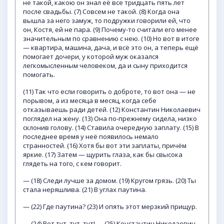
не такой, какою он знал её все тридцать пять лет
после свадьбы. (7) Совсем не такой. (8) Когда она
вышла за него замуж, то подружки говорили ей, что
он, Костя, ей не пара. (9) Почему-то считали его менее
значительным по сравнению с нею. (10) Но вот в итоге
— квартира, машина, дача, и всё это он, а теперь ещё
помогает дочери, у которой муж оказался
легкомысленным человеком, да и сыну приходится
помогать.
(11) Так что если говорить о доброте, то вот она — не
порывом, а из месяца в месяц, когда себе
отказываешь ради детей. (12) Константин Николаевич
поглядел на жену. (13) Она по-прежнему сидела, низко
склонив голову. (14) Ставила очередную заплату. (15) В
последнее время у неё появилось немало
странностей. (16) Хотя бы вот эти заплаты, причём
яркие. (17) Затем — щурить глаза, как бы свысока
глядеть на того, с кем говорит.
— (18) Следи лучше за домом. (19) Кругом грязь. (20) Ты
стала неряшлива. (21) В углах паутина.
— (22) Где паутина? (23) И опять этот мерзкий прищур.
— (24) Вот тут, тут, тут! — (25) Константин Николаевич