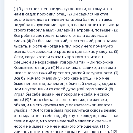
(1) В детстве я ненавидела утренники, потому что к
нам в садик приходил отец. (2) Он садился на стул
возле ёлки, долго пиликал на своём баяне, пытаясь
подобрать нужную мелодию, а наша воспитательница
строго говорила ему: «Валерий Петрович, повыше!» (3)
Все ребята смотрели на моего отца и давились от
смеха. (4) Он был маленький, толстенький, рано начал
лысеть, и, хотя никогда не пил, нос у него почему-то
всегда был свекольно-красного цвета, как у клоуна. (5)
Дети, когда хотели сказать про кого-то, что он
смешной и некрасивый, говорили так: «Он похож на
Ксюшкиного папу!» (6) И я сначала в садике, а потом в
школе несла тяжкий крест отцовской несуразности. (7)
Все бы ничего (мало ли у кого какие отцы!), но мне
было непонятно, зачем он, обычный слесарь, ходил к
нам на утренники со своей дурацкой гармошкой. (8)
Играл бы себе дома и не позорил ни себя, ни свою
дочь! (9) Часто сбиваясь, он тоненько, по-женски,
ойкал, и на его круглом лице появлялась виноватая
улыбка. (10) Я готова была провалиться сквозь землю
от стыда и вела себя подчёркнуто холодно, показывая
своим видом, что этот нелепый человек с красным
носом не имеет ко мне никакого отношения. (11) Я
училась в третьем классе, когда сильно простыла. (12)