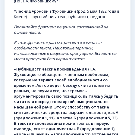
(По Л. А. Жуховицкому*)
*Леонид Аронович Жуховицкий (род. 5 мая 1932 года в
Киеве) ― русский писатель, публицист, педагог.
Прочитайте
фрагмент
рецензии,
составленной
на
основе
текста.
В
этом
фрагменте
рассматриваются
языковые
особенности
текста.
Некоторые
термины,
использованные
в
рецензии,
пропущены.
Вставьте
на
места
пропусков
Ваш
вариант
ответа.
«Публицистические
произведения
Л.
А.
Жуховицкого
обращены
к
вечным
проблемам,
которые
не
теряют
своей
злободневности
со
временем.
Автор
ведет
беседу
с
читателем
на
равных,
не
поучая
его,
но
стремясь
аргументировать
свою
позицию,
пытаясь
убедить
читателя
посредством яркой, эмоционально
насыщенной речи. Этому способствуют такие
синтаксические средства выразительности, как А
(предложения 1, 11), а также Б (предложения 5, 33).
В тексте использованы яркие тропы, в первую
очередь, «гнет одиночества» В (предложение 1),
«волны пшеницы» (предложение 13). Встречается