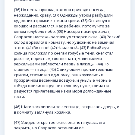
(36) Но весна пришла, как она приходит всегда, ―
неожиданно, сразу. (37) Однажды утром разбудили
художника громкие птичьи крики. (38) Он глянул в
окошко и рассмеялся, как ребёнок, потому что за
окном голубело небо. (39) Наскоро накинув халат,
Саврасов настежь распахнул створки окна. (40) Резкий
холод ворвался в комнату, но художник не замечал
этого. (41) Вот оно! (42) Началось!.. (43) Робкий луч
солнца проложил по снегам голубые тени, снег стал
рыхлым, пористым, словно вата, маленькими
зеркальцами заблестели первые лужицы. (44) Но
главное ― птицы! (45) С ликующим пронзительным
криком, стаями и в одиночку, они кружились в
прозрачном весеннем воздухе, и унылые чёрные
гнёзда ожили: вокруг них хлопочут уже, кричат и
радуются прилетевшие из-за моря долгожданные
гости.
(46) Шаги заскрипели по лестнице, открылась дверь, и
в комнату заглянула хозяйка.
(47) Увидев открытое окно, она потянулась его
закрыть, но Саврасов остановил её.