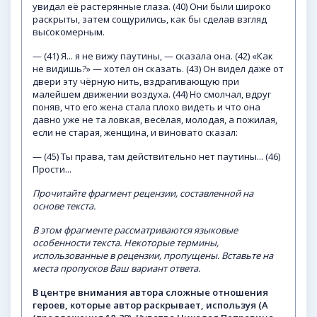
увидал её растерянные глаза. (40) Они были широко
раскрыты, затем сощурились, как бы сделав взгляд
высокомерным.
— (41) Я... я не вижу паутины, — сказала она. (42) «Как
не видишь?» — хотел он сказать. (43) Он видел даже от
двери эту чёрную нить, вздрагивающую при
малейшем движении воздуха. (44) Но смолчал, вдруг
поняв, что его жена стала плохо видеть и что она
давно уже не та ловкая, весёлая, молодая, а пожилая,
если не старая, женщина, и виновато сказал:
— (45) Ты права, там действительно нет паутины... (46)
Прости...
Прочитайте
фрагмент
рецензии,
составленной
на
основе
текста.
В
этом
фрагменте
рассматриваются
языковые
особенности
текста.
Некоторые
термины,
использованные
в
рецензии,
пропущены.
Вставьте
на
места
пропусков
Ваш
вариант
ответа.
В
центре
внимания
автора
сложные
отношения
героев,
которые
автор
раскрывает,
используя
(А