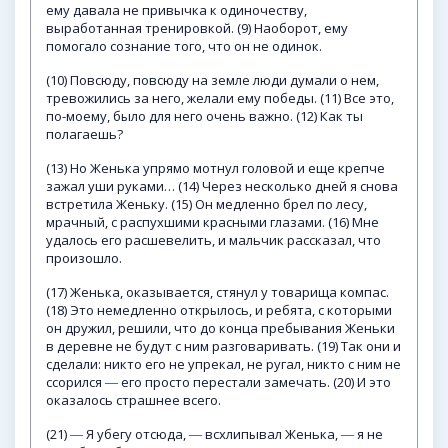
ему давала не привычка к одиночеству,
выработанная тренировкой. (9) Наоборот, ему
помогало сознание того, что он не одинок.
(10) Повсюду, повсюду на земле люди думали о нем,
тревожились за него, желали ему победы. (11) Все это,
по-моему, было для него очень важно. (12) Как ты
полагаешь?
(13) Но Женька упрямо мотнул головой и еще крепче
зажал уши руками… (14) Через несколько дней я снова
встретила Женьку. (15) Он медленно брел по лесу,
мрачный, с распухшими красными глазами. (16) Мне
удалось его расшевелить, и мальчик рассказал, что
произошло.
(17) Женька, оказывается, стянул у товарища компас.
(18) Это немедленно открылось, и ребята, с которыми
он дружил, решили, что до конца пребывания Женьки
в деревне не будут с ним разговаривать. (19) Так они и
сделали: никто его не упрекал, не ругал, никто с ним не
ссорился ― его просто перестали замечать. (20) И это
оказалось страшнее всего.
(21) ― Я убегу отсюда, ― всхлипывал Женька, ― я не