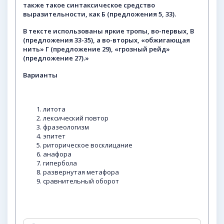
также такое синтаксическое средство
выразительности, как Б (предложения 5, 33).
В тексте использованы яркие тропы, во-первых, В
(предложения 33-35), а во-вторых, «обжигающая
нить» Г (предложение
29),
«грозный
рейд»
(предложение
27).»
Варианты
литота
лексический повтор
фразеологизм
эпитет
риторическое восклицание
анафора
гипербола
развернутая метафора
сравнительный оборот