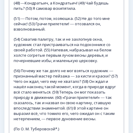
(48) ―Кондратьич, а Кондратьич! (49) Чай будешь
пить? (50) Я самовар вскипятила.
(51) ― Потом, потом, хозяюшка. (52) Не до того мне
сейчас! (53) Грачи прилетели! ― отозвался он,
взволнованный.
(54) Схватив палитру, так и не захлопнув окна,
художник стал пристраиваться на подоконнике со
своей работой. (55) Напевая, набрасывал на белом
холсте согретые первым лучом весны деревья, и
почерневшие избы, и маленькую церковку.
(56) Почему же так долго не мог взяться художник ―
признанный мастер пейзажа ― за кисти и краски? (57)
Чего он ждал, чего ему не хватало? (58) Он ждал и
нашёл наконец такой момент, когда в природе вдруг
всё стало меняться. (59) Теперь он мог показать
природу в движении. (60) «Грачи прилетели!» ― так
сказалось, так и назвал он свою картину, ставшую
впоследствии знаменитой. (61) В этой картине он
выразил всё, что томило его, чего ожидал он с таким
нетерпением, ― первое дуновение весны.
(По О. М. Туберовской*.)