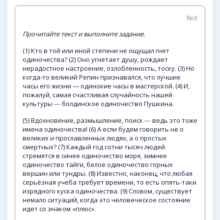
№3
Прочитайте
текст
и
выполните
задание.
(1) Кто в той или иной степени не ощущал гнет
одиночества? (2) Оно угнетает душу, рождает
нерадостное настроение, озлобленность, тоску. (3) Но
когда-то великий Репин признавался, что лучшие
часы его жизни — одинокие часы в мастерской. (4) И,
пожалуй, самая счастливая случайность нашей
культуры ― болдинское одиночество Пушкина.
(5) Вдохновение, размышление, поиск ― ведь это тоже
имена одиночества! (6) А если будем говорить не о
великих и прославленных людях, а о простых
смертных? (7) Каждый год сотни тысяч людей
стремятся в синее одиночество моря, зимнее
одиночество тайги, белое одиночество горных
вершин или тундры. (8) Известно, наконец, что любая
серьёзная учеба требует времени, то есть опять-таки
изрядного куска одиночества. (9) Словом, существует
немало ситуаций, когда это человеческое состояние
идет со знаком «плюс».