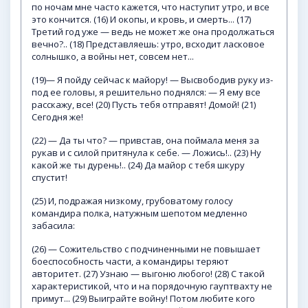
по ночам мне часто кажется, что наступит утро, и все
это кончится. (16) И окопы, и кровь, и смерть... (17)
Третий год уже — ведь не может же она продолжаться
вечно?.. (18) Представляешь: утро, всходит ласковое
солнышко, а войны нет, совсем нет...
(19)— Я пойду сейчас к майору! — Высвободив руку из-
под ее головы, я решительно поднялся: — Я ему все
расскажу, все! (20) Пусть тебя отправят! Домой! (21)
Сегодня же!
(22) — Да ты что? — привстав, она поймала меня за
рукав и с силой притянула к себе. — Ложись!.. (23) Ну
какой же ты дурень!.. (24) Да майор с тебя шкуру
спустит!
(25) И, подражая низкому, грубоватому голосу
командира полка, натужным шепотом медленно
забасила:
(26) — Сожительство с подчиненными не повышает
боеспособность части, а командиры теряют
авторитет. (27) Узнаю — выгоню любого! (28) С такой
характеристикой, что и на порядочную гауптвахту не
примут... (29) Выиграйте войну! Потом любите кого