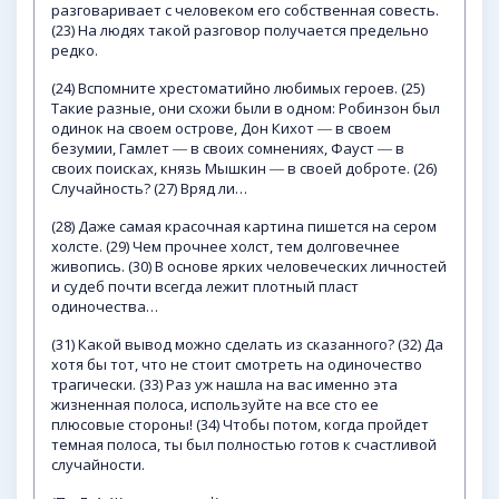
разговаривает с человеком его собственная совесть.
(23) На людях такой разговор получается предельно
редко.
(24) Вспомните хрестоматийно любимых героев. (25)
Такие разные, они схожи были в одном: Робинзон был
одинок на своем острове, Дон Кихот ― в своем
безумии, Гамлет ― в своих сомнениях, Фауст ― в
своих поисках, князь Мышкин ― в своей доброте. (26)
Случайность? (27) Вряд ли…
(28) Даже самая красочная картина пишется на сером
холсте. (29) Чем прочнее холст, тем долговечнее
живопись. (30) В основе ярких человеческих личностей
и судеб почти всегда лежит плотный пласт
одиночества…
(31) Какой вывод можно сделать из сказанного? (32) Да
хотя бы тот, что не стоит смотреть на одиночество
трагически. (33) Раз уж нашла на вас именно эта
жизненная полоса, используйте на все сто ее
плюсовые стороны! (34) Чтобы потом, когда пройдет
темная полоса, ты был полностью готов к счастливой
случайности.