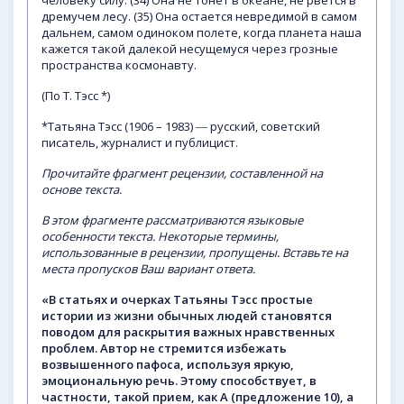
человеку силу. (34) Она не тонет в океане, не рвется в
дремучем лесу. (35) Она остается невредимой в самом
дальнем, самом одиноком полете, когда планета наша
кажется такой далекой несущемуся через грозные
пространства космонавту.
(По Т. Тэсс *)
*Татьяна Тэсс (1906 – 1983) ― русский, советский
писатель, журналист и публицист.
Прочитайте
фрагмент
рецензии,
составленной
на
основе
текста.
В
этом
фрагменте
рассматриваются
языковые
особенности
текста.
Некоторые
термины,
использованные
в
рецензии,
пропущены.
Вставьте
на
места
пропусков
Ваш
вариант
ответа.
«В
статьях
и
очерках
Татьяны
Тэсс
простые
истории
из
жизни
обычных
людей
становятся
поводом
для
раскрытия
важных нравственных
проблем. Автор не стремится избежать
возвышенного пафоса, используя яркую,
эмоциональную речь. Этому способствует, в
частности, такой прием, как А (предложение 10), а