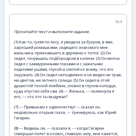
№4
Прочитайте
текст
и
выполните
задание.
(1) Как-то, гуляя по лесу, я увидела за бугром, в яме,
заросшей ромашками, сидящего знакомого мне
мальчика, приехавшего в деревню к тетке. (2) Он
сидел, ткнувшись подбородком в колени. (3) Он молча
сидел с зажмуренными глазами и с зажатыми
ладонями ушами, глухой и слепой ко всему, что его
окружало. (4) Он сидел неподвижно и не видел ни трав,
ни цветов, ни летнего солнца. (5) Он сидел в этой
душистой тесной ложбине, словно в глухом колодце,
куда опустил себя сам. (6) ― Женька, ― окликнула я
его, ― что это ты выдумал?
(7) ― Привыкаю к одиночеству! ― сказал он,
недовольно открыв глаза, ― тренируюсь, как Юрий
Гагарин.
(8) ― Видишь ли, ― сказала я, ― когда Гагарин
совершал полет в космос, главную силу, мне кажется,