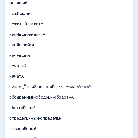
молЯщий
нажИвший
нАжитый-нажитА
налИвший-налитА
нанЯвшийся
начАвший
нАчатый
начатА
низведЁнный-низведЁн,
см. включЁнный…
ободрённый-ободрЁн-ободренА
обострЁнный
определЁнный-определЁн
отключЁнный