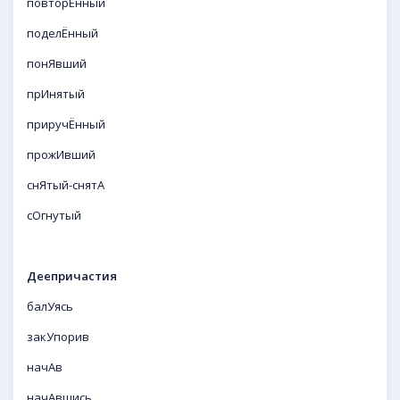
повторЁнный
поделЁнный
понЯвший
прИнятый
приручЁнный
прожИвший
снЯтый-снятА
сОгнутый
Деепричастия
балУясь
закУпорив
начАв
начАвшись