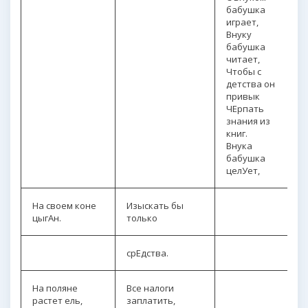
бабушка
играет,
Внуку
бабушка
читает,
Чтобы с
детства он
привык
ЧЕрпать
знания из
книг.
Внука
бабушка
целУет,
На своем коне
Изыскать бы
цыгАн.
только
срЕдства.
На поляне
Все налоги
растет ель,
заплатить,