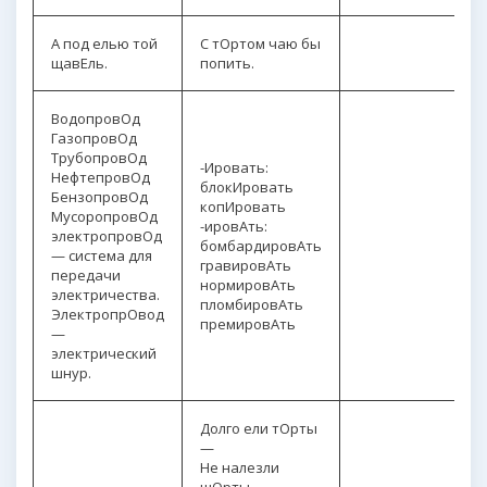
А под елью той
С тОртом чаю бы
щавЕль.
попить.
ВодопровОд
ГазопровОд
ТрубопровОд
-Ировать:
НефтепровОд
блокИровать
БензопровОд
копИровать
МусоропровОд
-ировАть:
электропровОд
бомбардировАть
— система для
гравировАть
передачи
нормировАть
электричества.
пломбировАть
ЭлектропрОвод
премировАть
—
электрический
шнур.
Долго ели тОрты
—
Не налезли
шОрты.