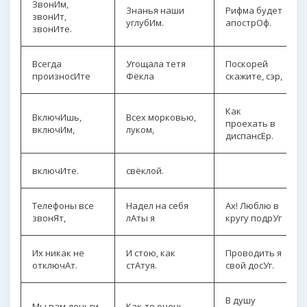
ЗвонИм,
Знанья наши
Рифма будет
звонИт,
углубИм.
апострОф.
звонИте.
Всегда
Угощала тетя
Поскорей
произносИте
Фёкла
скажите, сэр,
Как
ВключИшь,
Всех морковью,
проехать в
включИм,
луком,
диспансЕр.
включИте.
свёклой.
Телефоны все
Надел на себя
Ах! Люблю в
звонЯт,
лАты я
кругу подрУг
Их никак не
И стою, как
Проводить я
отключАт.
стАтуя.
свой досУг.
В душу
Мы вам деньги
Как-то очень-