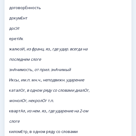
договорЁнность
докумЕнт
досУг
еретИк
жалюзИ,
из франц. яз., где удар. всегда на
последнем слоге
знАчимость,
от прил. знАчимый
Иксы,
им.п. мн.ч., неподвижн. ударение
каталОг,
в одном ряду со словами диалОг,
монолОг, некролОг т.п.
квартАл,
из нем. яз., где ударение на 2-ом
слоге
киломЕтр, в одном ряду со словами