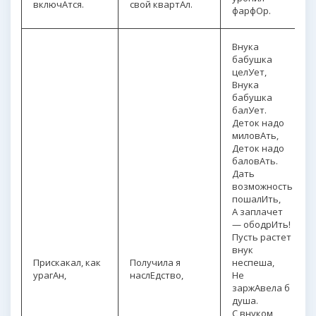
включАтся.
свой квартАл.
фарфОр.
Внука
бабушка
целУет,
Внука
бабушка
балУет.
Деток надо
миловАть,
Деток надо
баловАть.
Дать
возможность
пошалИть,
А заплачет
— ободрИть!
Пусть растет
внук
Прискакал, как
Получила я
неспеша,
урагАн,
наслЕдство,
Не
заржАвела б
душа.
С внуком