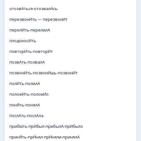
отозвАться-отозвалАсь
перезвонИть — перезвонИт
перелИть-перелилА
плодоносИть
повторИть-повторИт
позвАть-позвалА
позвонИть-позвонИшь-позвонИт
полИть-полилА
положИть-положИл
понЯть-понялА
послАть-послАла
прибЫть-прИбыл-прибылА-прИбыло
принЯть-прИнял-прИняли-принялА