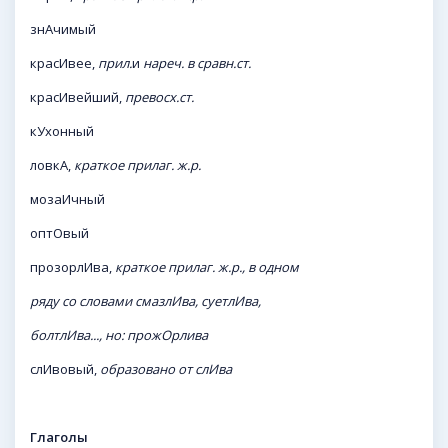
знАчимый
красИвее,
прил.
и
нареч. в сравн.ст.
красИвейший,
превосх.ст.
кУхонный
ловкА,
краткое прилаг. ж.р.
мозаИчный
оптОвый
прозорлИва,
краткое прилаг. ж.р., в одном
ряду со словами смазлИва, суетлИва,
болтлИва..., но: прожОрлива
слИвовый,
образовано от слИва
Глаголы