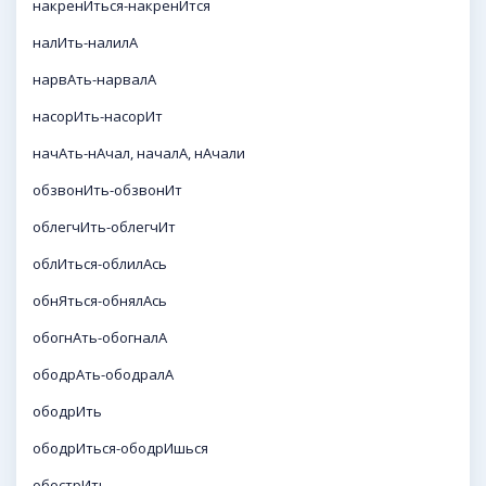
накренИться-накренИтся
налИть-налилА
нарвАть-нарвалА
насорИть-насорИт
начАть-нАчал, началА, нАчали
обзвонИть-обзвонИт
облегчИть-облегчИт
облИться-облилАсь
обнЯться-обнялАсь
обогнАть-обогналА
ободрАть-ободралА
ободрИть
ободрИться-ободрИшься
обострИть