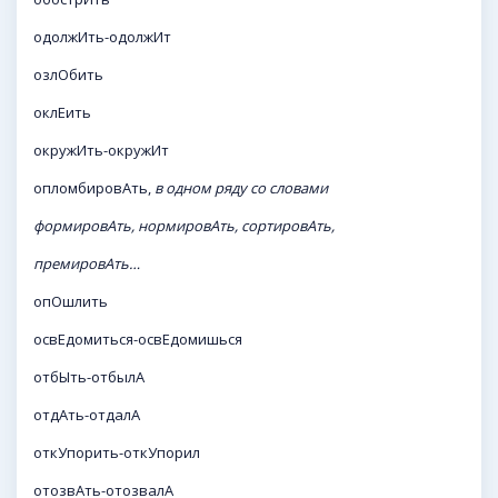
одолжИть-одолжИт
озлОбить
оклЕить
окружИть-окружИт
опломбировАть,
в одном ряду со словами
формировАть, нормировАть, сортировАть,
премировАть…
опОшлить
освЕдомиться-освЕдомишься
отбЫть-отбылА
отдАть-отдалА
откУпорить-откУпорил
отозвАть-отозвалА