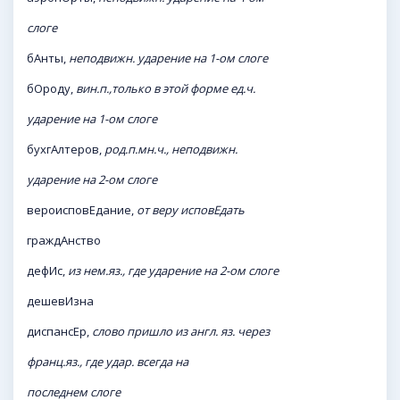
слоге
бАнты,
неподвижн. ударение на 1-ом слоге
бОроду,
вин.п.,только в этой форме ед.ч.
ударение на 1-ом слоге
бухгАлтеров,
род.п.мн.ч., неподвижн.
ударение на 2-ом слоге
вероисповЕдание,
от веру исповЕдать
граждАнство
дефИс,
из нем.яз., где ударение на 2-ом слоге
дешевИзна
диспансЕр,
слово пришло из англ. яз. через
франц.яз., где удар. всегда на
последнем слоге