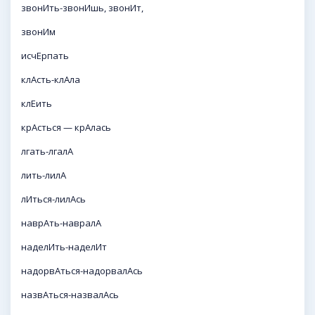
звонИть-звонИшь, звонИт,
звонИм
исчЕрпать
клАсть-клАла
клЕить
крАсться — крАлась
лгать-лгалА
лить-лилА
лИться-лилАсь
наврАть-навралА
наделИть-наделИт
надорвАться-надорвалАсь
назвАться-назвалАсь