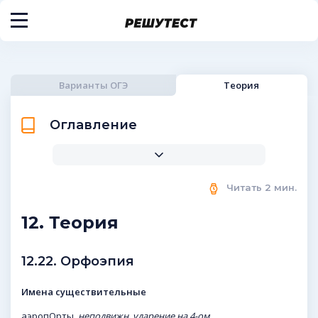
Варианты ОГЭ
Теория
Оглавление
Читать
2
мин.
12. Теория
12.22. Орфоэпия
Имена существительные
аэропОрты,
неподвижн. ударение на 4-ом