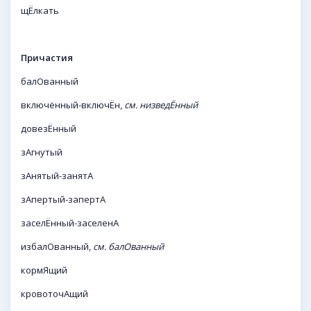
щЁлкать
Причастия
балОванный
включённый-включЁн,
см. низведЁнный
довезЁнный
зАгнутый
зАнятый-занятА
зАпертый-запертА
заселЁнный-заселенА
избалОванный,
см. балОванный
кормЯщий
кровоточАщий