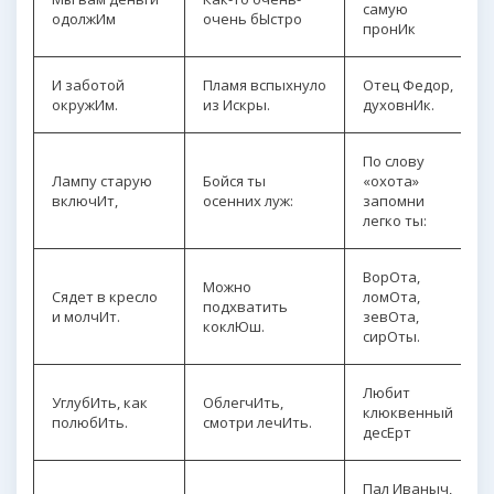
самую
одолжИм
очень бЫстро
пронИк
И заботой
Пламя вспыхнуло
Отец Федор,
окружИм.
из Искры.
духовнИк.
По слову
Лампу старую
Бойся ты
«охота»
включИт,
осенних луж:
запомни
легко ты:
ВорОта,
Можно
Сядет в кресло
ломОта,
подхватить
и молчИт.
зевОта,
коклЮш.
сирОты.
Любит
УглубИть, как
ОблегчИть,
клюквенный
полюбИть.
смотри лечИть.
десЕрт
Пал Иваныч,