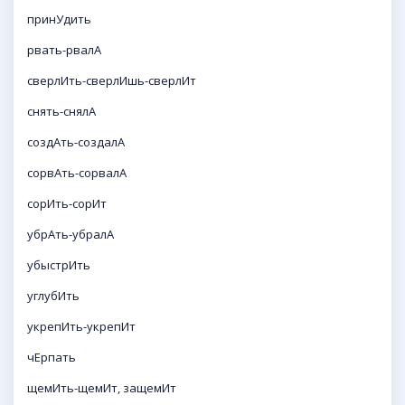
принУдить
рвать-рвалА
сверлИть-сверлИшь-сверлИт
снять-снялА
создАть-создалА
сорвАть-сорвалА
сорИть-сорИт
убрАть-убралА
убыстрИть
углубИть
укрепИть-укрепИт
чЕрпать
щемИть-щемИт, защемИт