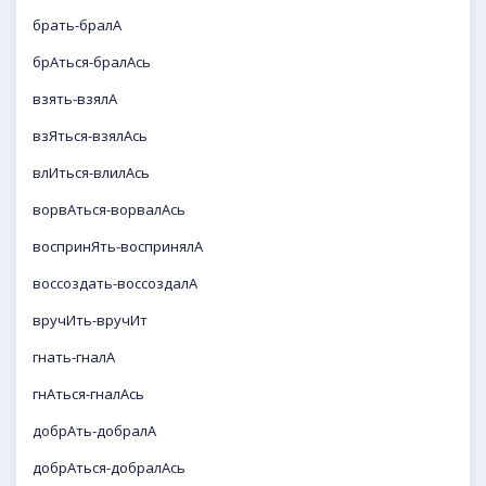
брать-бралА
брАться-бралАсь
взять-взялА
взЯться-взялАсь
влИться-влилАсь
ворвАться-ворвалАсь
воспринЯть-воспринялА
воссоздать-воссоздалА
вручИть-вручИт
гнать-гналА
гнАться-гналАсь
добрАть-добралА
добрАться-добралАсь