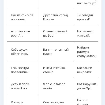
наш экспЕрт.
Нас из списков
Друг отца, сосед
Ты сегодня
исключАт,
Егор, —
привезИ
А потом еще
Очень опытный
На окошко
ворчАт.
шофёр.
жалюзИ.
Найдем
Себе душу
Ваня — опытный
рифму к
облегчИшь,
малЯр
слову «слог»:
Если завтра
И немножечко
КаталОг и
позвонИшь.
столЯр.
некролОг.
Дети в парк
Я во сне вчера
Кот нарушил
примчАтся
летАл,
договОр:
На пол
И в игру
Сверху видел
уронил