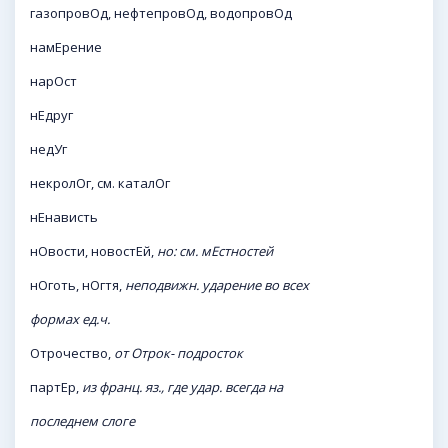
газопровОд, нефтепровОд, водопровОд
намЕрение
нарОст
нЕдруг
недУг
некролОг, см. каталОг
нЕнависть
нОвости, новостЕй,
но: см. мЕстностей
нОготь, нОгтя,
неподвижн. ударение во всех
формах ед.ч.
Отрочество,
от Отрок- подросток
партЕр,
из франц. яз., где удар. всегда на
последнем слоге