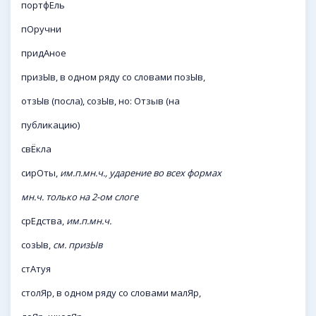
портфЕль
пОручни
придАное
призЫв, в одном ряду со словами позЫв,
отзЫв (посла), созЫв, но: Отзыв (на
публикацию)
свЁкла
сирОты,
им.п.мн.ч., ударение во всех формах
мн.ч. только на 2-ом слоге
срЕдства,
им.п.мн.ч.
созЫв,
см. призЫв
стАтуя
столЯр, в одном ряду со словами малЯр,