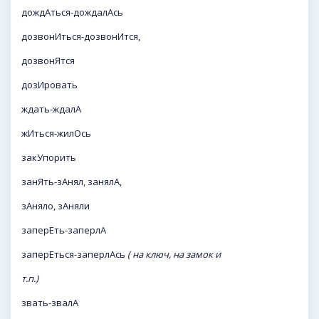
дождАться-дождалАсь
дозвонИться-дозвонИтся,
дозвонЯтся
дозИровать
ждать-ждалА
жИться-жилОсь
закУпорить
занЯть-зАнял, занялА,
зАняло, зАняли
заперЕть-заперлА
заперЕться-заперлАсь
( на ключ, на замок и
т.п.)
звать-звалА