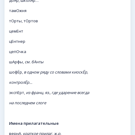
доЯр, школЯр…
тамОжня
тОрты, тОртов
цемЕнт
цЕнтнер
цепОчка
шАрфы,
см. бАнты
шофЁр,
в одном ряду со словами киоскЁр,
контролЁр…
экспЕрт,
из франц. яз., где ударение всегда
на последнем слоге
Имена прилагательные
вернА,
краткое прилаг. ж.р.