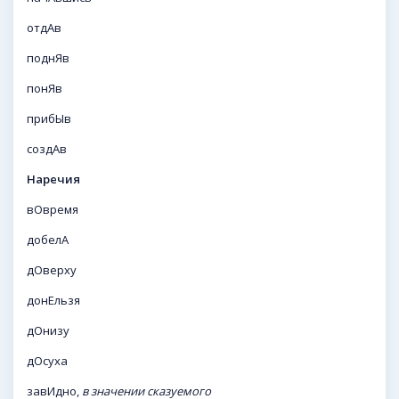
отдАв
поднЯв
понЯв
прибЫв
создАв
Наречия
вОвремя
добелА
дОверху
донЕльзя
дОнизу
дОсуха
завИдно,
в значении сказуемого