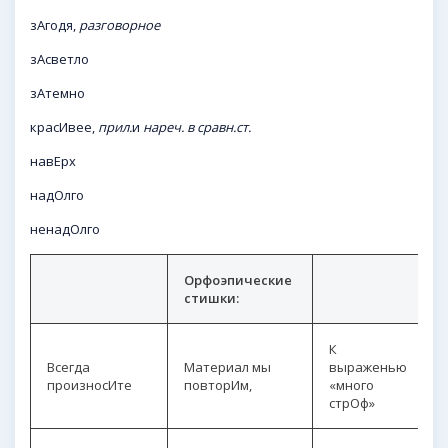
зАгодя,
разговорное
зАсветло
зАтемно
красИвее,
прил.
и
нареч. в сравн.ст.
навЕрх
надОлго
ненадОлго
Орфоэпические
стишки:
К
Всегда
Материал мы
выраженью
произносИте
повторИм,
«много
стрОф»