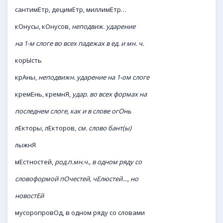
сантимЕтр, децимЕтр, миллимЕтр…
кОнусы, кОнусов,
неподвиж. ударение
на 1-м слоге во всех падежах в ед. и мн. ч.
корЫсть
крАны,
неподвижн. ударение на 1-ом слоге
кремЕнь, кремнЯ,
удар. во всех формах на
последнем слоге, как и в слове огОнь
лЕкторы, лЕкторов,
см. слово бант(ы)
лыжнЯ
мЕстностей,
род.п.мн.ч., в одном ряду со
словоформой пОчестей, чЕлюстей…, но
новостЕй
мусоропровОд, в одном ряду со словами