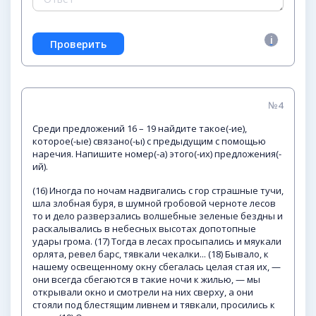
№4
Среди предложений 16 – 19 найдите такое(-ие),
которое(-ые) связано(-ы) с предыдущим с помощью
наречия. Напишите номер(-а) этого(-их) предложения(-
ий).
(16) Иногда по ночам надвигались с гор страшные тучи,
шла злобная буря, в шумной гробовой черноте лесов
то и дело разверзались волшебные зеленые бездны и
раскалывались в небесных высотах допотопные
удары грома. (17) Тогда в лесах просыпались и мяукали
орлята, ревел барс, тявкали чекалки... (18) Бывало, к
нашему освещенному окну сбегалась целая стая их, —
они всегда сбегаются в такие ночи к жилью, — мы
открывали окно и смотрели на них сверху, а они
стояли под блестящим ливнем и тявкали, просились к