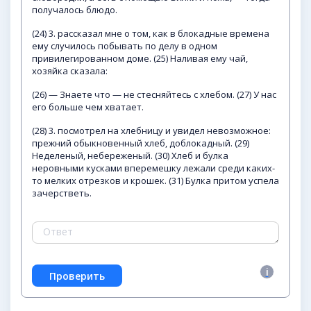
получалось блюдо.
(24) 3. рассказал мне о том, как в блокадные времена
ему случилось побывать по делу в одном
привилегированном доме. (25) Наливая ему чай,
хозяйка сказала:
(26) — Знаете что — не стесняйтесь с хлебом. (27) У нас
его больше чем хватает.
(28) 3. посмотрел на хлебницу и увидел невозможное:
прежний обыкновенный хлеб, доблокадный. (29)
Неделеный, небереженый. (30) Хлеб и булка
неровными кусками вперемешку лежали среди каких-
то мелких отрезков и крошек. (31) Булка притом успела
зачерстветь.