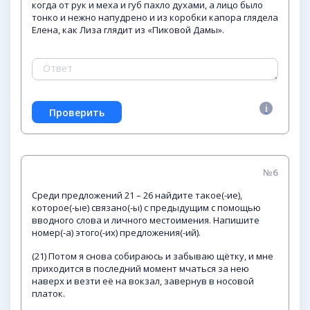
когда от рук и меха и губ пахло духами, а лицо было
тонко и нежно напудрено и из коробки капора глядела
Елена, как Лиза глядит из «Пиковой Дамы».
№6
Среди предложений 21 – 26 найдите такое(-ие),
которое(-ые) связано(-ы) с предыдущим с помощью
вводного слова и личного местоимения. Напишите
номер(-а) этого(-их) предложения(-ий).
(21) Потом я снова собираюсь и забываю щётку, и мне
приходится в последний момент мчаться за нею
наверх и везти её на вокзал, завернув в носовой
платок.