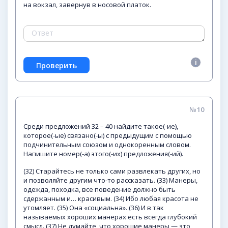
на вокзал, завернув в носовой платок.
№10
Среди предложений 32 – 40 найдите такое(-ие),
которое(-ые) связано(-ы) с предыдущим с помощью
подчинительным союзом и однокоренным словом.
Напишите номер(-а) этого(-их) предложения(-ий).
(32) Старайтесь не только сами развлекать других, но
и позволяйте другим что-то рассказать. (33) Манеры,
одежда, походка, все поведение должно быть
сдержанным и… красивым. (34) Ибо любая красота не
утомляет. (35) Она «социальна». (36) И в так
называемых хороших манерах есть всегда глубокий
смысл. (37) Не думайте, что хорошие манеры — это