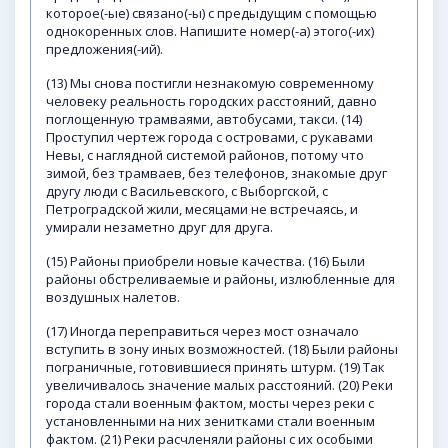
которое(-ые) связано(-ы) с предыдущим с помощью
однокоренных слов. Напишите номер(-а) этого(-их)
предложения(-ий).
(13) Мы снова постигли незнакомую современному
человеку реальность городских расстояний, давно
поглощенную трамваями, автобусами, такси. (14)
Проступил чертеж города с островами, с рукавами
Невы, с наглядной системой районов, потому что
зимой, без трамваев, без телефонов, знакомые друг
другу люди с Васильевского, с Выборгской, с
Петроградской жили, месяцами не встречаясь, и
умирали незаметно друг для друга.
(15) Районы приобрели новые качества. (16) Были
районы обстреливаемые и районы, излюбленные для
воздушных налетов.
(17) Иногда переправиться через мост означало
вступить в зону иных возможностей. (18) Были районы
пограничные, готовившиеся принять штурм. (19) Так
увеличивалось значение малых расстояний. (20) Реки
города стали военным фактом, мосты через реки с
установленными на них зенитками стали военным
фактом. (21) Реки расчленяли районы с их особыми