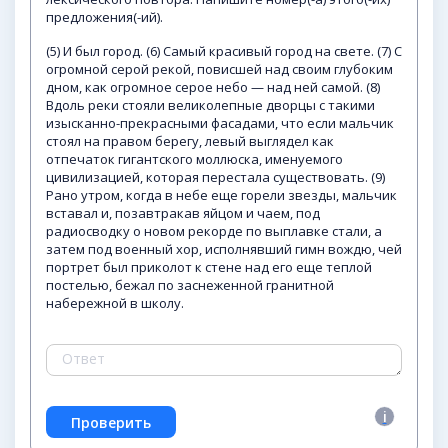
предложения(-ий).
(5) И был город. (6) Самый красивый город на свете. (7) С
огромной серой рекой, повисшей над своим глубоким
дном, как огромное серое небо — над ней самой. (8)
Вдоль реки стояли великолепные дворцы с такими
изысканно-прекрасными фасадами, что если мальчик
стоял на правом берегу, левый выглядел как
отпечаток гигантского моллюска, именуемого
цивилизацией, которая перестала существовать. (9)
Рано утром, когда в небе еще горели звезды, мальчик
вставал и, позавтракав яйцом и чаем, под
радиосводку о новом рекорде по выплавке стали, а
затем под военный хор, исполнявший гимн вождю, чей
портрет был приколот к стене над его еще теплой
постелью, бежал по заснеженной гранитной
набережной в школу.