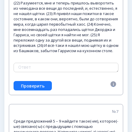
(22) Разумеется, мне и теперь пришлось выворотить
из чемодана все вещи до последней, и, естественно, я
не нашёл щётки. (23) Я привёл наши пожитки в такое
состояние, в каком они, вероятно, были до сотворения
мира, когда царил первобытный хаос. (24) Конечно,
мне восемнадцать раз попадались щётки Джорджа и
Гарриса, но своей щётки я найти не мог. (25) Я
переложил одну за другой все вещи, поднимая их и
встряхивая. (26) И всё-таки я нашёл мою щётку в одном
из башмаков, забытом Гаррисом на кухонном столе.
№7
Среди предложений 5 – 9 найдите такое(-ие), которое(-
ые) связано(-ы) с предыдущим с помощью
лексического повтора. Напишите номер(-а) этого(-их)