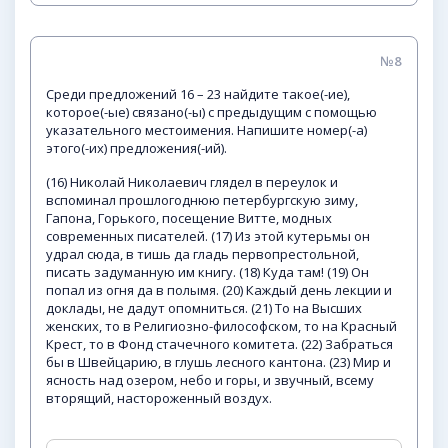
№8
Среди предложений 16 – 23 найдите такое(-ие),
которое(-ые) связано(-ы) с предыдущим с помощью
указательного местоимения. Напишите номер(-а)
этого(-их) предложения(-ий).
(16) Николай Николаевич глядел в переулок и
вспоминал прошлогоднюю петербургскую зиму,
Гапона, Горького, посещение Витте, модных
современных писателей. (17) Из этой кутерьмы он
удрал сюда, в тишь да гладь первопрестольной,
писать задуманную им книгу. (18) Куда там! (19) Он
попал из огня да в полымя. (20) Каждый день лекции и
доклады, не дадут опомниться. (21) То на Высших
женских, то в Религиозно-философском, то на Красный
Крест, то в Фонд стачечного комитета. (22) Забраться
бы в Швейцарию, в глушь лесного кантона. (23) Мир и
ясность над озером, небо и горы, и звучный, всему
вторящий, настороженный воздух.