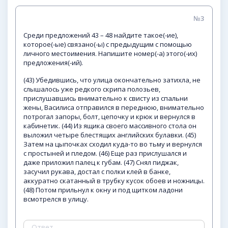
№3
Среди предложений 43 – 48 найдите такое(-ие),
которое(-ые) связано(-ы) с предыдущим с помощью
личного местоимения. Напишите номер(-а) этого(-их)
предложения(-ий).
(43) Убедившись, что улица окончательно затихла, не
слышалось уже редкого скрипа полозьев,
прислушавшись внимательно к свисту из спальни
жены, Василиса отправился в переднюю, внимательно
потрогал запоры, болт, цепочку и крюк и вернулся в
кабинетик. (44) Из ящика своего массивного стола он
выложил четыре блестящих английских булавки. (45)
Затем на цыпочках сходил куда-то во тьму и вернулся
с простыней и пледом. (46) Еще раз прислушался и
даже приложил палец к губам. (47) Снял пиджак,
засучил рукава, достал с полки клей в банке,
аккуратно скатанный в трубку кусок обоев и ножницы.
(48) Потом прильнул к окну и под щитком ладони
всмотрелся в улицу.