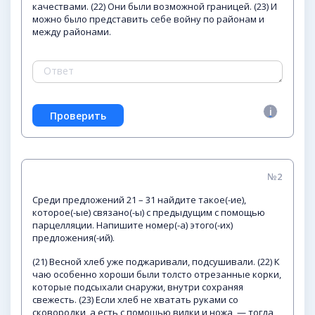
качествами. (22) Они были возможной границей. (23) И
можно было представить себе войну по районам и
между районами.
№2
Среди предложений 21 – 31 найдите такое(-ие),
которое(-ые) связано(-ы) с предыдущим с помощью
парцелляции. Напишите номер(-а) этого(-их)
предложения(-ий).
(21) Весной хлеб уже поджаривали, подсушивали. (22) К
чаю особенно хороши были толсто отрезанные корки,
которые подсыхали снаружи, внутри сохраняя
свежесть. (23) Если хлеб не хватать руками со
сковородки, а есть с помощью вилки и ножа, — тогда