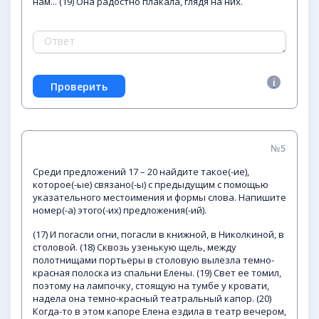
нам... (19) Она радостно плакала, глядя на них.
№5
Среди предложений 17 – 20 найдите такое(-ие),
которое(-ые) связано(-ы) с предыдущим с помощью
указательного местоимения и формы слова. Напишите
номер(-а) этого(-их) предложения(-ий).
(17) И погасли огни, погасли в книжной, в Николкиной, в
столовой. (18) Сквозь узенькую щель, между
полотнищами портьеры в столовую вылезла темно-
красная полоска из спальни Елены. (19) Свет ее томил,
поэтому на лампочку, стоящую на тумбе у кровати,
надела она темно-красный театральный капор. (20)
Когда-то в этом капоре Елена ездила в театр вечером,