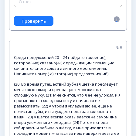
№9
Среди предложений 20 – 24 найдите такое(-ие),
которое(-ые) связано(-ы) с предыдущим с помощью
сочинительного союза и личного местоимения.
Напишите номер(-а) этого(-их) предложения(-ий).
(20) Во время путешествий зубная щётка преследует
меня как кошмар и превращает мою жизнь в
сплошную муку. (21) Мне снится, что я её не уложил, и я
просыпаюсь в холодном поту и начинаю её
разыскивать. (22) А утром я укладываю её, ещё не
почистив зубы, и вынужден снова распаковывать
вещи. (23) А щётка всегда оказывается на самом дне
вчера уложенного чемодана. (24) Потом я снова
собираюсь и забываю щётку, и мне приходится в
последний момент мчаться за нею наверх и везти её