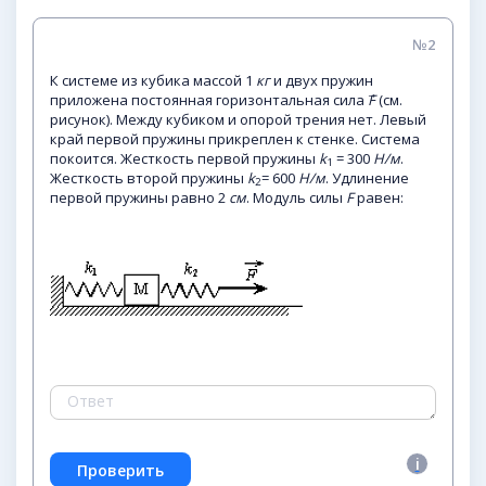
№2
К системе из кубика массой 1
кг
и двух пружин
приложена постоянная горизонтальная сила
F
⃗ (см.
рисунок). Между кубиком и опорой трения нет. Левый
край первой пружины прикреплен к стенке. Система
покоится. Жесткость первой пружины
k
= 300
Н/м
.
1
Жесткость второй пружины
k
= 600
Н/м
. Удлинение
2
первой пружины равно 2
см
. Модуль силы
F
равен: