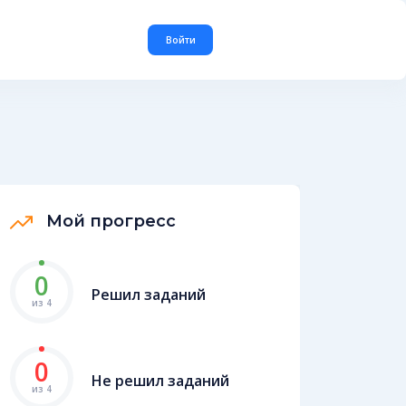
Войти
Мой прогресс
0
Решил заданий
из 4
0
Не решил заданий
из 4