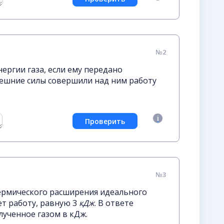
№2
ергии газа, если ему передано
внешние силы совершили над ним работу
№3
термического расширения идеального
ет работу, равную 3
кДж
. В ответе
лученное газом в кДж.