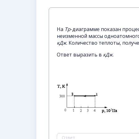
На
Тр
-диаграмме показан процес
неизменной массы одноатомного 
кДж
. Количество теплоты, получ
Ответ выразить в
кДж
.