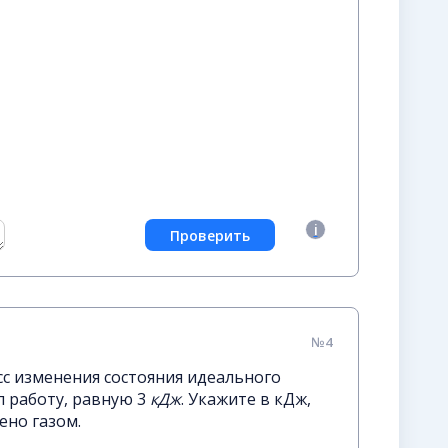
№4
с изменения состояния идеального
л работу, равную 3
кДж
. Укажите в кДж,
ено газом.