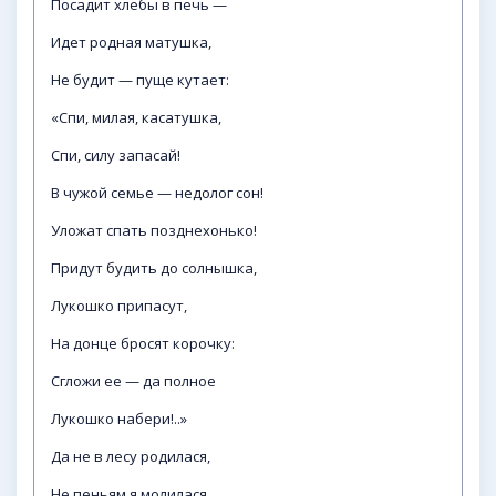
Посадит хлебы в печь —
Идет родная матушка,
Не будит — пуще кутает:
«Спи, милая, касатушка,
Спи, силу запасай!
В чужой семье — недолог сон!
Уложат спать позднехонько!
Придут будить до солнышка,
Лукошко припасут,
На донце бросят корочку:
Сгложи ее — да полное
Лукошко набери!..»
Да не в лесу родилася,
Не пеньям я молилася,