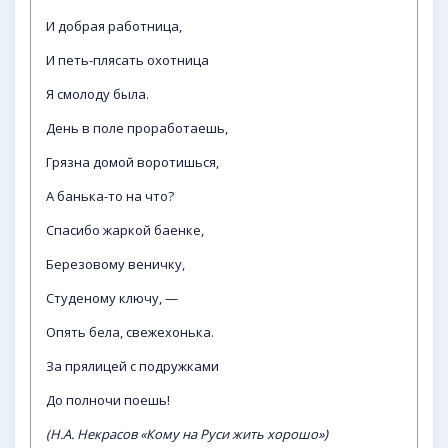
И добрая работница,
И петь-плясать охотница
Я смолоду была.
День в поле проработаешь,
Грязна домой воротишься,
А банька-то на что?
Спасибо жаркой баенке,
Березовому веничку,
Студеному ключу, —
Опять бела, свежехонька.
За прялицей с подружками
До полночи поешь!
(Н.А. Некрасов «Кому на Руси жить хорошо»)