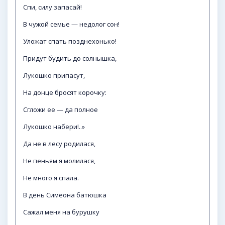
Спи, силу запасай!
В чужой семье — недолог сон!
Уложат спать позднехонько!
Придут будить до солнышка,
Лукошко припасут,
На донце бросят корочку:
Сгложи ее — да полное
Лукошко набери!..»
Да не в лесу родилася,
Не пеньям я молилася,
Не много я спала.
В день Симеона батюшка
Сажал меня на бурушку