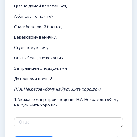
Грязна домой воротишься,
А банька-то на что?
Спасибо жаркой баенке,
Березовому веничку,
Студеному ключу, —
Опять бела, свежехонька.
За прялицей с подружками
До полночи поешь!
(Н.А. Некрасов «Кому на Руси жить хорошо»)
1. Укажите жанр произведения Н.А. Некрасова «Кому
на Руси жить хорошо».