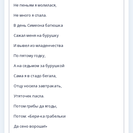
Не пеньям я молилася,
Не много я спала.
В день Симеона батюшка
Сажал меня на бурушку
И вывел из младенчества
По пятому годку,
А на седьмом за бурушкой
Сама я в стадо бегала,
Отцу носила завтракать,
Утяточек пасла.
Потом грибы да ягоды,
Потом: «Бери-ка грабельки
Да сено вороши!»