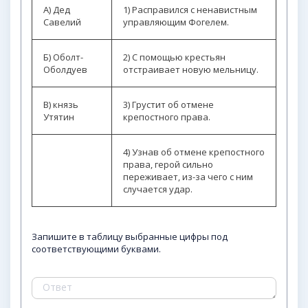
А) Дед
1) Расправился с ненавистным
Савелий
управляющим Фогелем.
Б) Оболт-
2) С помощью крестьян
Оболдуев
отстраивает новую мельницу.
В) князь
3) Грустит об отмене
Утятин
крепостного права.
4) Узнав об отмене крепостного
права, герой сильно
переживает, из-за чего с ним
случается удар.
Запишите в таблицу выбранные цифры под
соответствующими буквами.