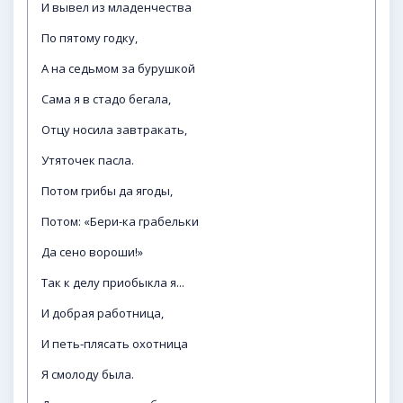
И вывел из младенчества
По пятому годку,
А на седьмом за бурушкой
Сама я в стадо бегала,
Отцу носила завтракать,
Утяточек пасла.
Потом грибы да ягоды,
Потом: «Бери-ка грабельки
Да сено вороши!»
Так к делу приобыкла я...
И добрая работница,
И петь-плясать охотница
Я смолоду была.