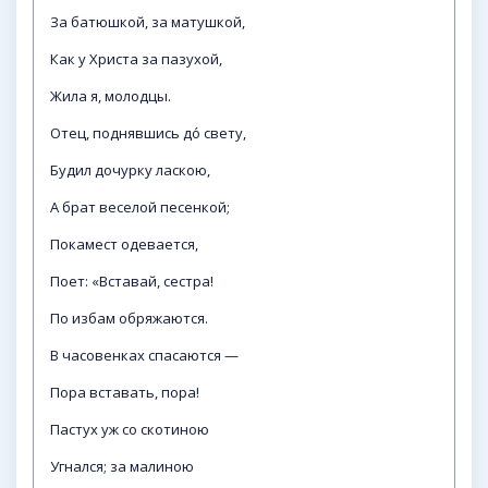
За батюшкой, за матушкой,
Как у Христа за пазухой,
Жила я, молодцы.
Отец, поднявшись до́ свету,
Будил дочурку ласкою,
А брат веселой песенкой;
Покамест одевается,
Поет: «Вставай, сестра!
По избам обряжаются.
В часовенках спасаются —
Пора вставать, пора!
Пастух уж со скотиною
Угнался; за малиною