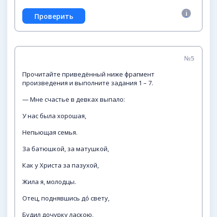
№5
Прочитайте приведённый ниже фрагмент
произведения и выполните задания 1 – 7.
— Мне счастье в девках выпало:
У нас была хорошая,
Непьющая семья.
За батюшкой, за матушкой,
Как у Христа за пазухой,
Жила я, молодцы.
Отец, поднявшись до́ свету,
Будил дочурку ласкою,