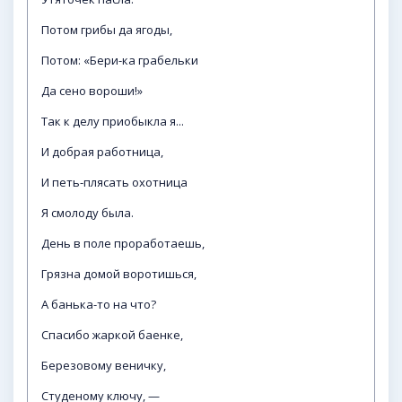
Потом грибы да ягоды,
Потом: «Бери-ка грабельки
Да сено вороши!»
Так к делу приобыкла я...
И добрая работница,
И петь-плясать охотница
Я смолоду была.
День в поле проработаешь,
Грязна домой воротишься,
А банька-то на что?
Спасибо жаркой баенке,
Березовому веничку,
Студеному ключу, —