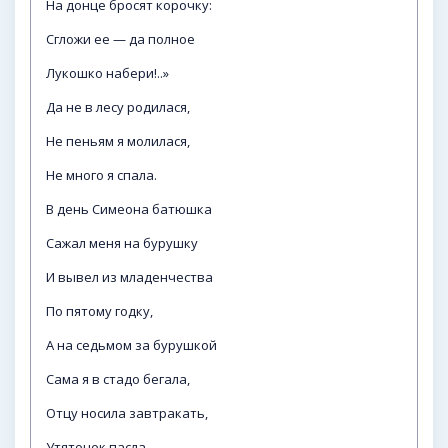
На донце бросят корочку:
Сгложи ее — да полное
Лукошко набери!..»
Да не в лесу родилася,
Не пеньям я молилася,
Не много я спала.
В день Симеона батюшка
Сажал меня на бурушку
И вывел из младенчества
По пятому годку,
А на седьмом за бурушкой
Сама я в стадо бегала,
Отцу носила завтракать,
Утяточек пасла.