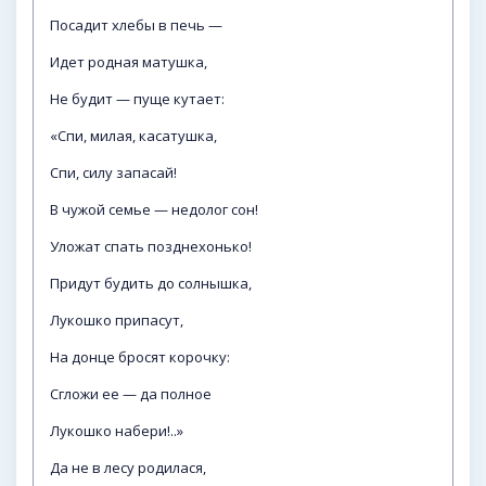
Посадит хлебы в печь —
Идет родная матушка,
Не будит — пуще кутает:
«Спи, милая, касатушка,
Спи, силу запасай!
В чужой семье — недолог сон!
Уложат спать позднехонько!
Придут будить до солнышка,
Лукошко припасут,
На донце бросят корочку:
Сгложи ее — да полное
Лукошко набери!..»
Да не в лесу родилася,