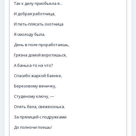
Так к делу приобыкла я...
И добрая работница,
И петь-плясать охотница
Я смолоду была.
День в поле проработаешь,
Грязна домой воротишься,
А банька-то на что?
Спасибо жаркой баенке,
Березовому веничку,
Студеному ключу, —
Опять бела, свежехонька.
За прялицей с подружками
До полночи поешь!