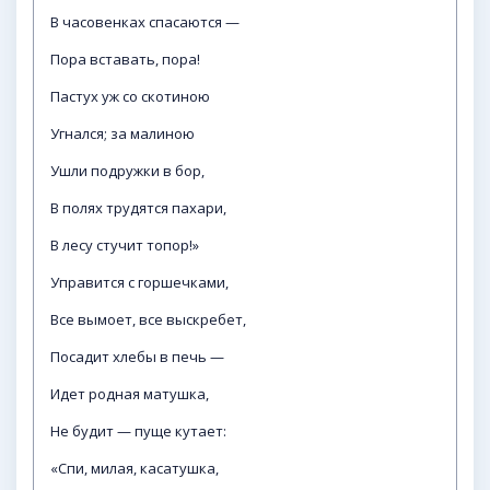
В часовенках спасаются —
Пора вставать, пора!
Пастух уж со скотиною
Угнался; за малиною
Ушли подружки в бор,
В полях трудятся пахари,
В лесу стучит топор!»
Управится с горшечками,
Все вымоет, все выскребет,
Посадит хлебы в печь —
Идет родная матушка,
Не будит — пуще кутает:
«Спи, милая, касатушка,