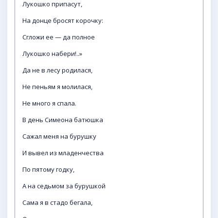
Лукошко припасут,
На донце бросят корочку:
Сгложи ее — да полное
Лукошко набери!..»
Да не в лесу родилася,
Не пеньям я молилася,
Не много я спала.
В день Симеона батюшка
Сажал меня на бурушку
И вывел из младенчества
По пятому годку,
А на седьмом за бурушкой
Сама я в стадо бегала,