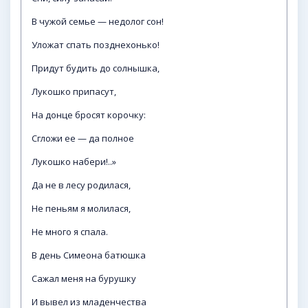
В чужой семье — недолог сон!
Уложат спать позднехонько!
Придут будить до солнышка,
Лукошко припасут,
На донце бросят корочку:
Сгложи ее — да полное
Лукошко набери!..»
Да не в лесу родилася,
Не пеньям я молилася,
Не много я спала.
В день Симеона батюшка
Сажал меня на бурушку
И вывел из младенчества