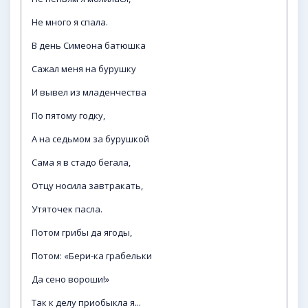
Не много я спала.
В день Симеона батюшка
Сажал меня на бурушку
И вывел из младенчества
По пятому годку,
А на седьмом за бурушкой
Сама я в стадо бегала,
Отцу носила завтракать,
Утяточек пасла.
Потом грибы да ягоды,
Потом: «Бери-ка грабельки
Да сено вороши!»
Так к делу приобыкла я...