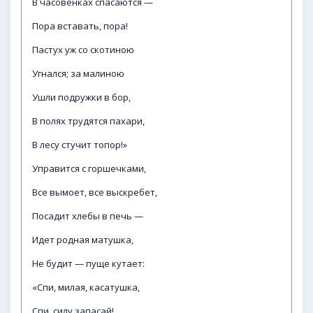
В часовенках спасаются —
Пора вставать, пора!
Пастух уж со скотиною
Угнался; за малиною
Ушли подружки в бор,
В полях трудятся пахари,
В лесу стучит топор!»
Управится с горшечками,
Все вымоет, все выскребет,
Посадит хлебы в печь —
Идет родная матушка,
Не будит — пуще кутает:
«Спи, милая, касатушка,
Спи, силу запасай!