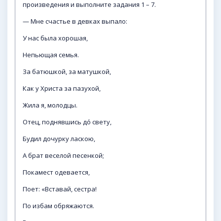
произведения и выполните задания 1 – 7.
— Мне счастье в девках выпало:
У нас была хорошая,
Непьющая семья.
За батюшкой, за матушкой,
Как у Христа за пазухой,
Жила я, молодцы.
Отец, поднявшись до́ свету,
Будил дочурку ласкою,
А брат веселой песенкой;
Покамест одевается,
Поет: «Вставай, сестра!
По избам обряжаются.