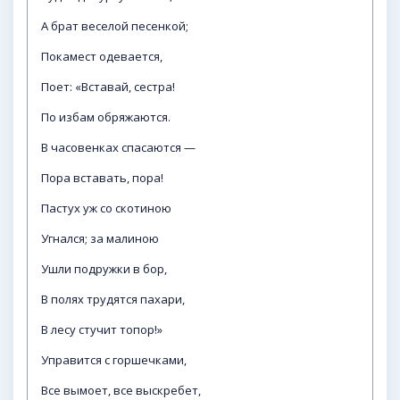
А брат веселой песенкой;
Покамест одевается,
Поет: «Вставай, сестра!
По избам обряжаются.
В часовенках спасаются —
Пора вставать, пора!
Пастух уж со скотиною
Угнался; за малиною
Ушли подружки в бор,
В полях трудятся пахари,
В лесу стучит топор!»
Управится с горшечками,
Все вымоет, все выскребет,