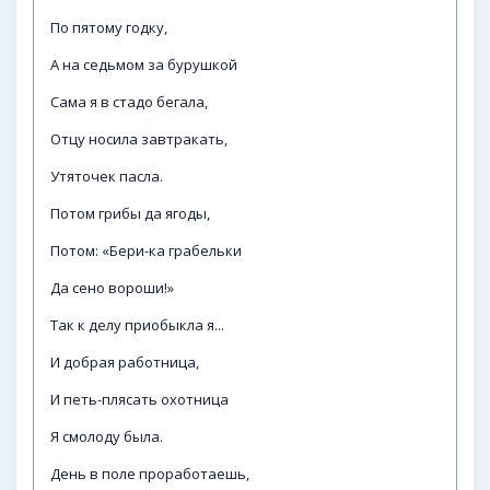
По пятому годку,
А на седьмом за бурушкой
Сама я в стадо бегала,
Отцу носила завтракать,
Утяточек пасла.
Потом грибы да ягоды,
Потом: «Бери-ка грабельки
Да сено вороши!»
Так к делу приобыкла я...
И добрая работница,
И петь-плясать охотница
Я смолоду была.
День в поле проработаешь,