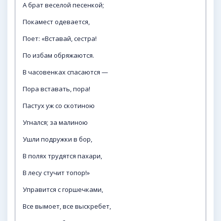
А брат веселой песенкой;
Покамест одевается,
Поет: «Вставай, сестра!
По избам обряжаются.
В часовенках спасаются —
Пора вставать, пора!
Пастух уж со скотиною
Угнался; за малиною
Ушли подружки в бор,
В полях трудятся пахари,
В лесу стучит топор!»
Управится с горшечками,
Все вымоет, все выскребет,