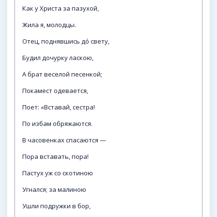
Как у Христа за пазухой,
Жила я, молодцы.
Отец, поднявшись до́ свету,
Будил дочурку ласкою,
А брат веселой песенкой;
Покамест одевается,
Поет: «Вставай, сестра!
По избам обряжаются.
В часовенках спасаются —
Пора вставать, пора!
Пастух уж со скотиною
Угнался; за малиною
Ушли подружки в бор,