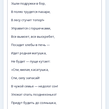
Ушли подружки в бор,
В полях трудятся пахари,
В лесу стучит топор!»
Управится с горшечками,
Все вымоет, все выскребет,
Посадит хлебы в печь —
Идет родная матушка,
Не будит — пуще кутает:
«Спи, милая, касатушка,
Спи, силу запасай!
В чужой семье — недолог сон!
Уложат спать позднехонько!
Придут будить до солнышка,