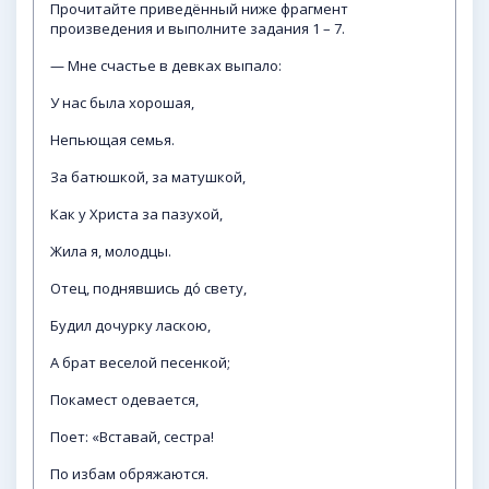
Прочитайте приведённый ниже фрагмент
произведения и выполните задания 1 – 7.
— Мне счастье в девках выпало:
У нас была хорошая,
Непьющая семья.
За батюшкой, за матушкой,
Как у Христа за пазухой,
Жила я, молодцы.
Отец, поднявшись до́ свету,
Будил дочурку ласкою,
А брат веселой песенкой;
Покамест одевается,
Поет: «Вставай, сестра!
По избам обряжаются.