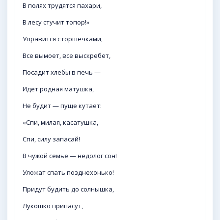
В полях трудятся пахари,
В лесу стучит топор!»
Управится с горшечками,
Все вымоет, все выскребет,
Посадит хлебы в печь —
Идет родная матушка,
Не будит — пуще кутает:
«Спи, милая, касатушка,
Спи, силу запасай!
В чужой семье — недолог сон!
Уложат спать позднехонько!
Придут будить до солнышка,
Лукошко припасут,