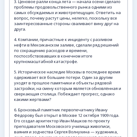
3. Ценовое ралли конца лета — начала осени сделало
проблемы продовольственного рынка одними из
самых обсуждаемых и животрепещущих. Ответить на
вопрос, почему растут цены, нелегко, поскольку все
заинтересованные стороны сваливают вину друг на
друга.
4. Компании, причастные к инциденту с разливом
нефти в Мексиканском заливе, сделали ряд решений
по сокращению расходов и времени,
поспособствовавших в конечном итоге
крупномасштабной катастрофе.
5. Историческое наследие Москвы в последнее время
одерживает всё большие потери. Один за другим
уходят в прошлое памятники и объекты рядовой
застройки, на смену которым является обновлённая и
сверкающая столица. Побеждает прогресс, однако
какими жертвами?
6. Бронзовый памятник первопечатнику Ивану
Фёдорову был открыт в Москве 12 октября 1909 года.
Его создал архитектор Иван Машков по проекту
преподавателя Московского училища живописи,
ваяния и зодчества Сергея Волнухина — художника,