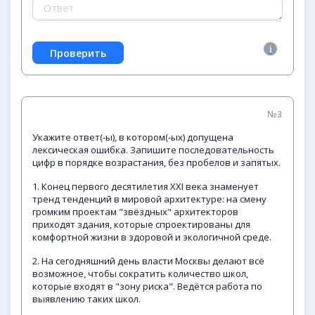
№3
Укажите ответ(-ы), в котором(-ых) допущена
лексическая ошибка. Запишите последовательность
цифр в порядке возрастания, без пробелов и запятых.
1. Конец первого десятилетия XXI века знаменует
тренд тенденций в мировой архитектуре: на смену
громким проектам "звёздных" архитекторов
приходят здания, которые спроектированы для
комфортной жизни в здоровой и экологичной среде.
2. На сегодняшний день власти Москвы делают всё
возможное, чтобы сократить количество школ,
которые входят в "зону риска". Ведётся работа по
выявлению таких школ.