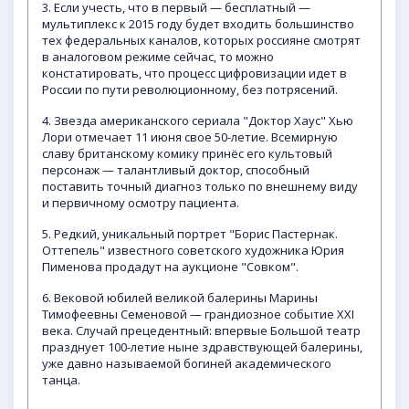
3. Если учесть, что в первый — бесплатный —
мультиплекс к 2015 году будет входить большинство
тех федеральных каналов, которых россияне смотрят
в аналоговом режиме сейчас, то можно
констатировать, что процесс цифровизации идет в
России по пути революционному, без потрясений.
4. Звезда американского сериала "Доктор Хаус" Хью
Лори отмечает 11 июня свое 50-летие. Всемирную
славу британскому комику принёс его культовый
персонаж — талантливый доктор, способный
поставить точный диагноз только по внешнему виду
и первичному осмотру пациента.
5. Редкий, уникальный портрет "Борис Пастернак.
Оттепель" известного советского художника Юрия
Пименова продадут на аукционе "Совком".
6. Вековой юбилей великой балерины Марины
Тимофеевны Семеновой — грандиозное событие XXI
века. Случай прецедентный: впервые Большой театр
празднует 100-летие ныне здравствующей балерины,
уже давно называемой богиней академического
танца.