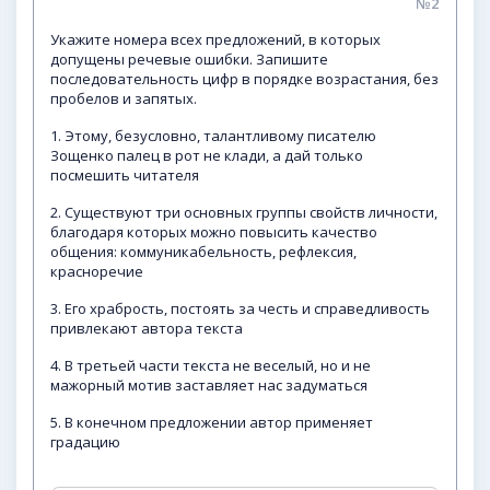
№2
Укажите номера всех предложений, в которых
допущены речевые ошибки. Запишите
последовательность цифр в порядке возрастания, без
пробелов и запятых.
1. Этому, безусловно, талантливому писателю
Зощенко палец в рот не клади, а дай только
посмешить читателя
2. Существуют три основных группы свойств личности,
благодаря которых можно повысить качество
общения: коммуникабельность, рефлексия,
красноречие
3. Его храбрость, постоять за честь и справедливость
привлекают автора текста
4. В третьей части текста не веселый, но и не
мажорный мотив заставляет нас задуматься
5. В конечном предложении автор применяет
градацию