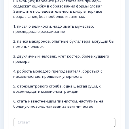
В каком(-их) варианте (-ах) ответа все примеры
содержат ошибку в образовании формы слова?
Запишите последовательность цифр в порядке
возрастания, без пробелов и запятых.
1. писал о великости, надо иметь мужество,
преследовало раскаивание
2. пачка макаронов, опытные бухгалтерá, могущий бы
помочь человек
3. двухличный человек, жгёт костёр, более худшего
примера
4. робость молодого преподавателя, бороться с
нахальностью, проявляли упорность
5. с трехметрового столба, одна шестая суши, к
восемнадцати миллионам граждан
6. стать известнейшим пианистом, наступить на
больную мозоль, наказан за взятничество