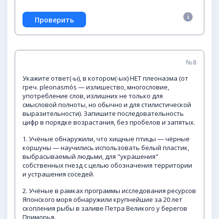
№8
Укажите ответ(-ы), в котором(-ых) НЕТ плеоназма (от
греч. pleonasmós — излишество, многословие,
употребление слов, излишних не только для
смысловой полноты, но обычно и для стилистической
выразительности). Запишите последовательность
цифр в порядке возрастания, без пробелов и запятых.
1. Учёные обнаружили, что хищные птицы — чёрные
коршуны — научились использовать белый пластик,
выбрасываемый людьми, для "украшения"
собственных гнезд с целью обозначения территории
и устрашения соседей.
2. Учёные в рамках программы исследования ресурсов
Японского моря обнаружили крупнейшие за 20 лет
скопления рыбы в заливе Петра Великого у берегов
Приморья.