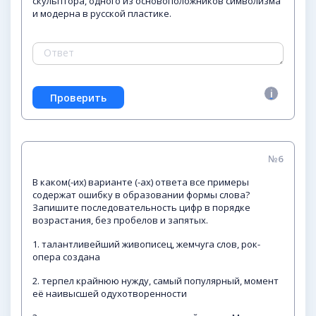
скульптора, одного из основоположников символизма
и модерна в русской пластике.
№6
В каком(-их) варианте (-ах) ответа все примеры
содержат ошибку в образовании формы слова?
Запишите последовательность цифр в порядке
возрастания, без пробелов и запятых.
1. талантливейший живописец, жемчуга слов, рок-
опера создана
2. терпел крайнюю нужду, самый популярный, момент
её наивысшей одухотворенности