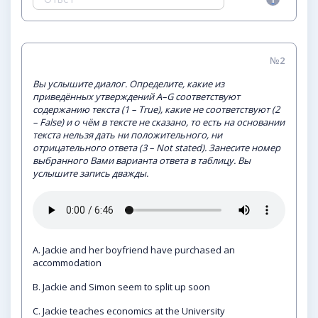
№2
Вы услышите диалог. Определите, какие из
приведённых утверждений А–G соответствуют
содержанию текста (1 – True), какие не соответствуют (2
– False) и о чём в тексте не сказано, то есть на основании
текста нельзя дать ни положительного, ни
отрицательного ответа (3 – Not stated). Занесите номер
выбранного Вами варианта ответа в таблицу. Вы
услышите запись дважды.
A. Jackie and her boyfriend have purchased an
accommodation
B. Jackie and Simon seem to split up soon
C. Jackie teaches economics at the University