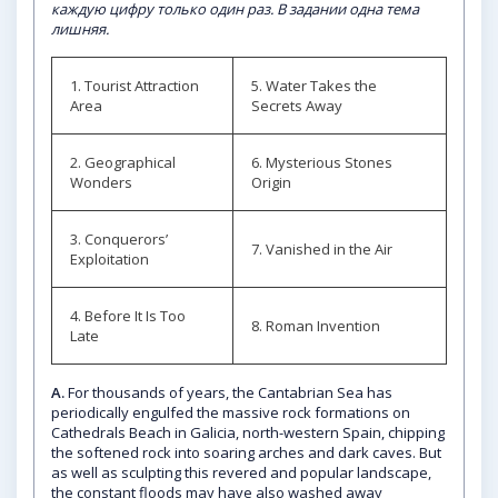
каждую цифру только один раз. В задании одна тема
лишняя.
1. Tourist Attraction
5. Water Takes the
Area
Secrets Away
2. Geographical
6. Mysterious Stones
Wonders
Origin
3. Conquerors’
7. Vanished in the Air
Exploitation
4. Before It Is Too
8. Roman Invention
Late
A.
For thousands of years, the Cantabrian Sea has
periodically engulfed the massive rock formations on
Cathedrals Beach in Galicia, north-western Spain, chipping
the softened rock into soaring arches and dark caves. But
as well as sculpting this revered and popular landscape,
the constant floods may have also washed away