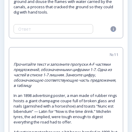
ground and douse the flames with water carried by the
canals, a process that cracked the ground so they could
dig with hand tools.
№11
Прочитайте текст и заполните пропуски A-F частями
предложений, обозначенными цифрами 1-7. Одна из
частей в списке 1-7 лишняя. Занесите цифру,
обозначающую соответствующую часть предложения,
в таблицу
In an 1898 advertising poster, a man made of rubber rings
hoists a giant champagne coupe full of broken glass and
nails (garnished with a horseshoe) and toasts “Nunc est
bibendum” — Latin for “Now is the time drink.” Michelin
tyres, the ad implied, were tough enough to digest
everything the road had to offer.