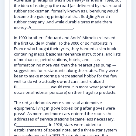
Advertising metaphor was a bit heavy-handed in 1898, but
the idea of eating up the road (as delivered by that rotund
rubber spokesman, formally known as Bibendum) would
become the guiding principle of that fledgling French
rubber company. And while durable tyres made them
money,
A
_______________________.
In 1900, brothers Édouard and André Michelin released
the first Guide Michelin. To the 3000 or so motorists in
France who bought their tyres, they handed a slim book
containing maps, basic maintenance instructions, and lists
of mechanics, petrol stations, hotels, and — as
information no more vital than the nearest gas pump —
suggestions for restaurants along the routes. They were
keen to make motoring a recreational hobby for the few
well-to-do who actually owned cars, and realized
B
___________________would result in more wear (and the
occasional hobnail puncture) on their flagship products.
The red guidebooks were soon vital automotive
equipment, living in glove boxes long after gloves were
passé. As more and more cars entered the roads, the
addresses of service stations became less necessary,
C
_________________. In 1926, stars were added to
establishments of special note, and a three-star system
was implemented in 1933. To create the ratings, the