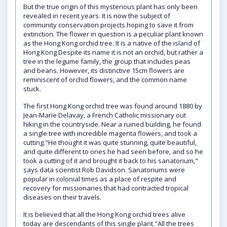
But the true origin of this mysterious plant has only been
revealed in recent years. It is now the subject of
community conservation projects hoping to save it from
extinction. The flower in question is a peculiar plant known
as the Hong Kong orchid tree. It is a native of the island of
Hong Kong.Despite its name it is not an orchid, but rather a
tree in the legume family, the group that includes peas
and beans. However, its distinctive 15cm flowers are
reminiscent of orchid flowers, and the common name
stuck.
The first Hong Kong orchid tree was found around 1880 by
Jean-Marie Delavay, a French Catholic missionary out
hiking in the countryside. Near a ruined building, he found
a single tree with incredible magenta flowers, and took a
cutting."He thought it was quite stunning, quite beautiful,
and quite different to ones he had seen before, and so he
took a cutting of it and brought it back to his sanatorium,"
says data scientist Rob Davidson. Sanatoriums were
popular in colonial times as a place of respite and
recovery for missionaries that had contracted tropical
diseases on their travels.
It is believed that all the Hong Kong orchid trees alive
today are descendants of this single plant."All the trees