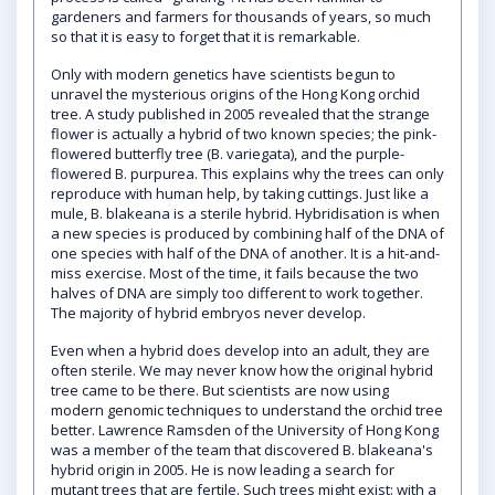
gardeners and farmers for thousands of years, so much
so that it is easy to forget that it is remarkable.
Only with modern genetics have scientists begun to
unravel the mysterious origins of the Hong Kong orchid
tree. A study published in 2005 revealed that the strange
flower is actually a hybrid of two known species; the pink-
flowered butterfly tree (B. variegata), and the purple-
flowered B. purpurea. This explains why the trees can only
reproduce with human help, by taking cuttings. Just like a
mule, B. blakeana is a sterile hybrid. Hybridisation is when
a new species is produced by combining half of the DNA of
one species with half of the DNA of another. It is a hit-and-
miss exercise. Most of the time, it fails because the two
halves of DNA are simply too different to work together.
The majority of hybrid embryos never develop.
Even when a hybrid does develop into an adult, they are
often sterile. We may never know how the original hybrid
tree came to be there. But scientists are now using
modern genomic techniques to understand the orchid tree
better. Lawrence Ramsden of the University of Hong Kong
was a member of the team that discovered B. blakeana's
hybrid origin in 2005. He is now leading a search for
mutant trees that are fertile. Such trees might exist: with a