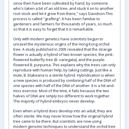
since then have been cultivated by hand, by someone
who's taken a bit of an old tree, and stuck it on to another
root stock and let it grow from there," says Davidson.This
process is called "grafting". It has been familiar to
gardeners and farmers for thousands of years, so much
so that it is easy to forget that it is remarkable.
Only with modern genetics have scientists begun to
unravel the mysterious origins of the Hong Kong orchid
tree. A study published in 2005 revealed that the strange
flower is actually a hybrid of two known species; the pink-
flowered butterfly tree (B. variegata), and the purple-
flowered B. purpurea. This explains why the trees can only
reproduce with human help, by taking cuttings. Just like a
mule, B. blakeana is a sterile hybrid. Hybridisation is when
a new species is produced by combining half of the DNA of
one species with half of the DNA of another. It is a hit-and-
miss exercise. Most of the time, it fails because the two
halves of DNA are simply too different to work together.
The majority of hybrid embryos never develop.
Even when a hybrid does develop into an adult, they are
often sterile. We may never know how the original hybrid
tree came to be there. But scientists are now using
modern genomic techniques to understand the orchid tree