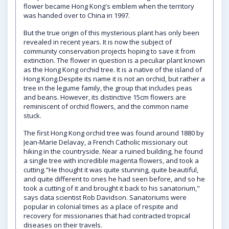
flower became Hong Kong's emblem when the territory
was handed over to China in 1997.
But the true origin of this mysterious plant has only been
revealed in recent years. It is now the subject of
community conservation projects hoping to save it from
extinction. The flower in question is a peculiar plant known
as the Hong Kong orchid tree. It is a native of the island of
Hong Kong.Despite its name it is not an orchid, but rather a
tree in the legume family, the group that includes peas
and beans. However, its distinctive 15cm flowers are
reminiscent of orchid flowers, and the common name
stuck.
The first Hong Kong orchid tree was found around 1880 by
Jean-Marie Delavay, a French Catholic missionary out
hiking in the countryside. Near a ruined building, he found
a single tree with incredible magenta flowers, and took a
cutting."He thought it was quite stunning, quite beautiful,
and quite different to ones he had seen before, and so he
took a cutting of it and brought it back to his sanatorium,"
says data scientist Rob Davidson. Sanatoriums were
popular in colonial times as a place of respite and
recovery for missionaries that had contracted tropical
diseases on their travels.