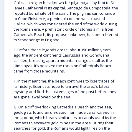
Galicia, a region best known for pilgrimages by foot to St
James Cathedral in its capital, Santiago de Compostela, the
reputed burial site of the saint. The pilgrims can continue
to Cape Finisterre, a peninsula on the west coast of
Galicia, which was considered the end of the world during
the Roman era. A prehistoric circle of stones a mile from
Cathedrals Beach, its purpose unknown, has been likened
to Stonehenge in England.
E.
Before those legends arose, about 350 million years
ago, the ancient continents Laurussia and Gondwana
collided, breaking apart a mountain range as tall as the
Himalayas. It’s believed the rocks on Cathedrals Beach
came from those mountains.
F.
In the meantime, the beach continues to lose traces of
its history. Scientists hope to unravel the area’s latest
mystery and find the last vestiges of the past before they
are gone, swallowed by the sea.
G.
On a cliff overlooking Cathedrals Beach and the sea,
geologists found an un-dated manmade canal carved in
the ground, which bears similarities to canals used by the
Romans to excavate gold mines in the area. During their
searches for gold, the Romans would light fires on the