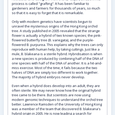
process is called "grafting". It has been familiar to
gardeners and farmers for thousands of years, so much
so that it is easy to forget that it is remarkable.
Only with modern genetics have scientists begun to
unravel the mysterious origins of the Hong Kong orchid
tree. A study published in 2005 revealed that the strange
flower is actually a hybrid of two known species; the pink-
flowered butterfly tree (B. variegata), and the purple-
flowered B. purpurea. This explains why the trees can only
reproduce with human help, by taking cuttings. Just like a
mule, B. blakeana is a sterile hybrid. Hybridisation is when
a new species is produced by combining half of the DNA of
one species with half of the DNA of another. It is a hit-and-
miss exercise. Most of the time, it fails because the two
halves of DNA are simply too different to work together.
The majority of hybrid embryos never develop.
Even when a hybrid does develop into an adult, they are
often sterile. We may never know how the original hybrid
tree came to be there. But scientists are now using
modern genomic techniques to understand the orchid tree
better. Lawrence Ramsden of the University of Hong Kong
was a member of the team that discovered B. blakeana's
hybrid origin in 2005. He is now leading a search for