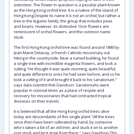
extinction. The flower in question is a peculiar plant known
as the Hong Kong orchid tree. It is a native of the island of
Hong Kong.Despite its name it is not an orchid, but rather a
tree in the legume family, the group that includes peas
and beans. However, its distinctive 15cm flowers are
reminiscent of orchid flowers, and the common name
stuck.
The first Hong Kong orchid tree was found around 1880 by
Jean-Marie Delavay, a French Catholic missionary out
hiking in the countryside. Near a ruined building, he found
a single tree with incredible magenta flowers, and took a
cutting."He thought it was quite stunning, quite beautiful,
and quite different to ones he had seen before, and so he
took a cutting of it and brought it back to his sanatorium,"
says data scientist Rob Davidson. Sanatoriums were
popular in colonial times as a place of respite and
recovery for missionaries that had contracted tropical
diseases on their travels.
It is believed that all the Hong Kong orchid trees alive
today are descendants of this single plant."All the trees
since then have been cultivated by hand, by someone
who's taken a bit of an old tree, and stuck it on to another
root stock and let it grow from there," says Davidson.This