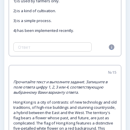
1) is used by farmers only.
2) is a kind of cultivation.
3) is a simple process.
4) has been implemented recently.
№15
Прочитайте текст и выполните заданиt. Запишите в
поле ответа цифру 1, 2, 3 или 4, соответствующую
выбранному Вами варианту ответа.
Hong Kong is a city of contrasts: of new technology and old
traditions, of high-rise buildings and stunning countryside,
a hybrid between the East and the West. The territory's
flag bears a flower whose past, and future, are just as
complicated. The flag of Hong Kong features a distinctive
five-petalled white flower on a red background. This