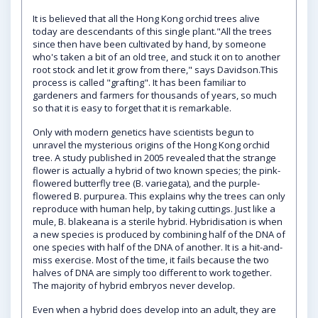
It is believed that all the Hong Kong orchid trees alive
today are descendants of this single plant."All the trees
since then have been cultivated by hand, by someone
who's taken a bit of an old tree, and stuck it on to another
root stock and let it grow from there," says Davidson.This
process is called "grafting". It has been familiar to
gardeners and farmers for thousands of years, so much
so that it is easy to forget that it is remarkable.
Only with modern genetics have scientists begun to
unravel the mysterious origins of the Hong Kong orchid
tree. A study published in 2005 revealed that the strange
flower is actually a hybrid of two known species; the pink-
flowered butterfly tree (B. variegata), and the purple-
flowered B. purpurea. This explains why the trees can only
reproduce with human help, by taking cuttings. Just like a
mule, B. blakeana is a sterile hybrid. Hybridisation is when
a new species is produced by combining half of the DNA of
one species with half of the DNA of another. It is a hit-and-
miss exercise. Most of the time, it fails because the two
halves of DNA are simply too different to work together.
The majority of hybrid embryos never develop.
Even when a hybrid does develop into an adult, they are