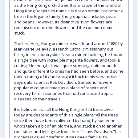
as the Hong Kong orchid tree. It is a native of the island of
Hong Kong.Despite its name it is not an orchid, but rather a
tree in the legume family, the group that includes peas
and beans. However, its distinctive 15cm flowers are
reminiscent of orchid flowers, and the common name
stuck.
The first Hong Kong orchid tree was found around 1880 by
Jean-Marie Delavay, a French Catholic missionary out
hiking in the countryside. Near a ruined building, he found
a single tree with incredible magenta flowers, and took a
cutting."He thought it was quite stunning, quite beautiful,
and quite different to ones he had seen before, and so he
took a cutting of it and brought it back to his sanatorium,"
says data scientist Rob Davidson. Sanatoriums were
popular in colonial times as a place of respite and
recovery for missionaries that had contracted tropical
diseases on their travels.
It is believed that all the Hong Kong orchid trees alive
today are descendants of this single plant."All the trees
since then have been cultivated by hand, by someone
who's taken a bit of an old tree, and stuck it on to another
root stock and let it grow from there," says Davidson.This
process is called "grafting". It has been familiar to