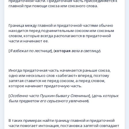
придаточной части. Придаточная часть присоединяется к
главной при помощи союза или союзного слова.
Граница между главной и придаточной частями обычно
находится перед подчинительным союзом или союзным
словом, которые всегда располагаются в придаточной
части и начинают ее.
[
Я взбежал по лестнице
], (
которая
вела в светлицу
).
Иногда придаточная часть начинается раньше союза,
одно или несколько слов «забегают» вперед, поэтому
запятая ставится не перед союзом, а перед словом,
которое начинает придаточную часть.
[
Особенн
о часто Пушкин бывал у Олениных
], (
дочь которых
была предметом его серьезного увлечения
).
В таких примерах найти границу главной и придаточной
части помогает интонация, постановка запятой совпадает