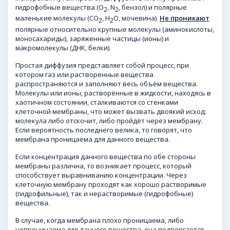
гидрофобные вещества (O
, N
, бензол) и полярные
2
2
маленькие молекулы (CO
, H
O, мочевина).
Не проникают
2
2
полярные относительно крупные молекулы (аминокислоты,
моносахариды), заряженные частицы (ионы) и
макромолекулы (ДНК, белки).
Простая диффузия представляет собой процесс, при
котором газ или растворенные вещества
распространяются и заполняют весь объём вещества.
Молекулы или ионы, растворённые в жидкости, находясь в
хаотичном состоянии, сталкиваются со стенками
клеточной мембраны, что может вызвать двоякий исход:
молекула либо отскочит, либо пройдёт через мембрану.
Если вероятность последнего велика, то говорят, что
мембрана проницаема для данного вещества.
Если концентрация данного вещества по обе стороны
мембраны различна, то возникает процесс, который
способствует выравниванию концентрации. Через
клеточную мембрану проходят как хорошо растворимые
(гидрофильные), так и нерастворимые (гидрофобные)
вещества.
В случае, когда мембрана плохо проницаема, либо
непроницаема для данного вещества, она подвергается