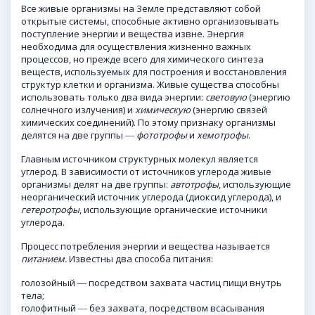
Все живые организмы на Земле представляют собой
открытые системы, способные активно организовывать
поступление энергии и вещества извне. Энергия
необходима для осуществления жизненно важных
процессов, но прежде всего для химического синтеза
веществ, используемых для построения и восстановления
структур клетки и организма. Живые существа способны
использовать только два вида энергии:
световую
(энергию
солнечного излучения) и
химическую
(энергию связей
химических соединений). По этому признаку организмы
делятся на две группы ―
фототрофы
и
хемотрофы
.
Главным источником структурных молекул является
углерод. В зависимости от источников углерода живые
организмы делят на две группы:
автотрофы
, использующие
неорганический источник углерода (диоксид углерода), и
гетеротрофы
, использующие органические источники
углерода.
Процесс потребления энергии и вещества называется
питанием.
Известны два способа питания:
голозойный ― посредством захвата частиц пищи внутрь
тела;
голофитный ― без захвата, посредством всасывания