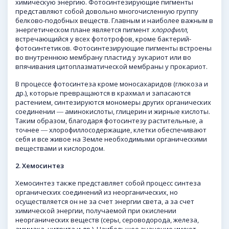
химическую энергию. Фотосинтезирующие пигменты
представляют собой довольно многочисленную группу
белково-подобных веществ. Главным и наиболее важным в
энергетическом плане является пигмент
хлорофилл
,
встречающийся у всех фототрофов, кроме бактерий-
фотосинтетиков. Фотосинтезирующие пигменты встроены
во внутреннюю мембрану пластид у эукариот или во
впячивания цитоплазматической мембраны у прокариот.
В процессе фотосинтеза кроме моносахаридов (глюкоза и
др.), которые превращаются в крахмал и запасаются
растением, синтезируются мономеры других органических
соединении ― аминокислоты, глицерин и жирные кислоты.
Таким образом, благодаря фотосинтезу растительные, а
точнее ― хлорофиллосодержащие, клетки обеспечивают
себя и все живое на Земле необходимыми органическими
веществами и кислородом.
2.
Хемосинтез
Хемосинтез также представляет собой процесс синтеза
органических соединений из неорганических, но
осуществляется он не за счет энергии света, а за счет
химической энергии, получаемой при окислении
неорганических веществ (серы, сероводорода, железа,