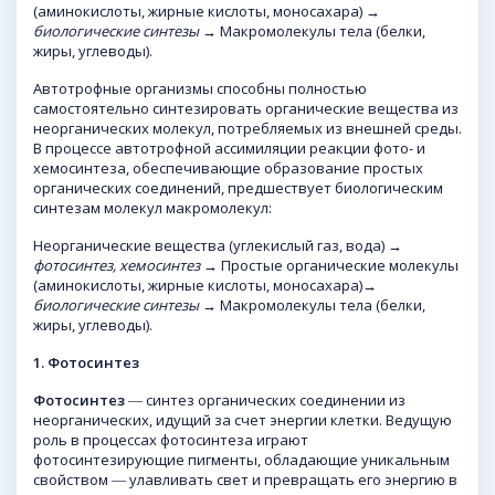
(аминокислоты, жирные кислоты, моносахара)
→
биологические синтезы →
Макромолекулы тела (белки,
жиры, углеводы).
Автотрофные организмы способны полностью
самостоятельно синтезировать органические вещества из
неорганических молекул, потребляемых из внешней среды.
В процессе автотрофной ассимиляции реакции фото- и
хемосинтеза, обеспечивающие образование простых
органических соединений, предшествует биологическим
синтезам молекул макромолекул:
Неорганические вещества (углекислый газ, вода) →
фотосинтез, хемосинтез
→ Простые органические молекулы
(аминокислоты, жирные кислоты, моносахара)→
биологические синтезы
→ Макромолекулы тела (белки,
жиры, углеводы).
1.
Фотосинтез
Фотосинтез
― синтез органических соединении из
неорганических, идущий за счет энергии клетки. Ведущую
роль в процессах фотосинтеза играют
фотосинтезирующие пигменты, обладающие уникальным
свойством ― улавливать свет и превращать его энергию в