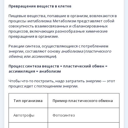
Превращение веще
ств в кл
етке
Пищевые вещества, попавшие в организм, вовлекаются в
процессы
метаболизма
. Метаболизм представляет собой
совокупность взаимосвязанных и сбалансированных
процессов, включающих разнообразные химические
превращения в организме.
Реакции синтеза, осуществляющиеся с потреблением
энергии, составляют основу
анаболизма
(
пластического
обмена
, или
ассимиляции
).
Процесс синтеза веществ
= пластический
обмен =
ассимиляция =
анаболизм
Чтобы что-то построить, надо затратить энергию — этот
процесс идет с поглощением энергии.
Тип организма
Пример пластического обмена
Автотрофы
Фотосинтез