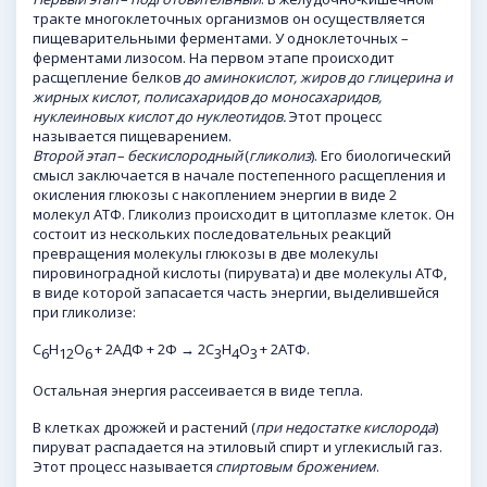
тракте многоклеточных организмов он осуществляется
пищеварительными ферментами. У одноклеточных –
ферментами лизосом. На первом этапе происходит
расщепление белков
до аминокислот, жиров до глицерина и
жирных кислот, полисахаридов до моносахаридов,
нуклеиновых кислот до нуклеотидов.
Этот процесс
называется пищеварением.
Второй этап
–
бескислородный
(
гликолиз
). Его биологический
смысл заключается в начале постепенного расщепления и
окисления глюкозы с накоплением энергии в виде 2
молекул АТФ. Гликолиз происходит в цитоплазме клеток. Он
состоит из нескольких последовательных реакций
превращения молекулы глюкозы в две молекулы
пировиноградной кислоты (пирувата) и две молекулы АТФ,
в виде которой запасается часть энергии, выделившейся
при гликолизе:
С
Н
O
+ 2АДФ + 2Ф → 2С
Н
O
+ 2АТФ.
6
12
6
3
4
3
Остальная энергия рассеивается в виде тепла.
В клетках дрожжей и растений (
при недостатке кислорода
)
пируват распадается на этиловый спирт и углекислый газ.
Этот процесс называется
спиртовым брожением
.