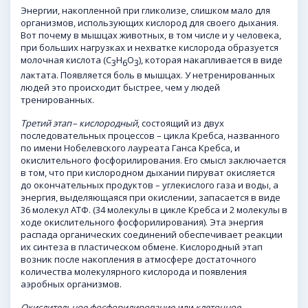
Энергии, накопленной при гликолизе, слишком мало для
организмов, использующих кислород для своего дыхания.
Вот почему в мышцах животных, в том числе и у человека,
при больших нагрузках и нехватке кислорода образуется
молочная кислота (С
Н
O
), которая накапливается в виде
3
6
3
лактата. Появляется боль в мышцах. У нетренированных
людей это происходит быстрее, чем у людей
тренированных.
Третий этап
–
кислородный
, состоящий из двух
последовательных процессов – цикла Кребса, названного
по имени Нобелевского лауреата Ганса Кребса, и
окислительного фосфорилирования. Его смысл заключается
в том, что при кислородном дыхании пируват окисляется
до окончательных продуктов – углекислого газа и воды, а
энергия, выделяющаяся при окислении, запасается в виде
36 молекул АТФ. (34 молекулы в цикле Кребса и 2 молекулы в
ходе окислительного фосфорилирования). Эта энергия
распада органических соединений обеспечивает реакции
их синтеза в пластическом обмене. Кислородный этап
возник после накопления в атмосфере достаточного
количества молекулярного кислорода и появления
аэробных организмов.
Окислительное
фосфорилирование
,
или
клеточное