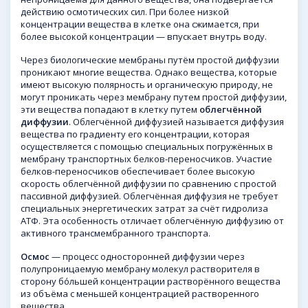
действию осмотических сил. При более низкой
концентрации вещества в клетке она сжимается, при
более высокой концентрации — впускает внутрь воду.
Через биологические мембраны путём простой диффузии
проникают многие вещества. Однако вещества, которые
имеют высокую полярность и органическую природу, не
могут проникать через мембрану путем простой диффузии,
эти вещества попадают в клетку путем
облегчённой
диффузии
. Облегчённой диффузией называется диффузия
вещества по градиенту его концентрации, которая
осуществляется с помощью специальных погружённых в
мембрану транспортных белков-переносчиков. Участие
белков-переносчиков обеспечивает более высокую
скорость облегчённой диффузии по сравнению с простой
пассивной диффузией. Облегчённая диффузия не требует
специальных энергетических затрат за счёт гидролиза
АТФ. Эта особенность отличает облегчённую диффузию от
активного трансмембранного транспорта.
Осмос
— процесс односторонней диффузии через
полупроницаемую мембрану молекул растворителя в
сторону бо́льшей концентрации растворённого вещества
из объёма с меньшей концентрацией растворенного
вещества.