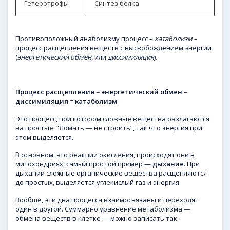
Гетеротрофы
Синтез
белка
Противоположный анаболизму процесс –
катаболизм
–
процесс расщепления веществ с высвобождением энергии
(
энергетический обмен
, или
диссимиляция
).
Процесс
р
асщепления
=
энергетический
обмен
=
диссимиляция
=
катаболизм
Это процесс, при котором сложные вещества разлагаются
на простые. “Ломать — не строить”, так что энергия при
этом выделяется.
В основном, это реакции окисления, происходят они в
митохондриях, самый простой пример —
дыхание
. При
дыхании сложные органические вещества расщепляются
до простых, выделяется углекислый газ и энергия.
Вообще, эти два процесса взаимосвязаны и переходят
один в другой. Суммарно уравнение метаболизма —
обмена веществ в клетке — можно записать так: