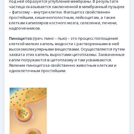
под ней образуется углубления мембраны. В результате
частица оказывается заключенной в мембранный пузырек
– фагосому – внутри клетки. Фагоцитоз свойственен
простейшим, кишечнополостным, лейкоцитам, а также
клеткам капилляров костного мозга, селезенки, печени,
надпочечников.
Пиноцитоз
(греч. пино – пью) – это процесс поглощения
клеткой мелких капель жидкости с растворенными в ней
высокомолекулярными веществами. Осуществляется путем
захвата этих капель выростами цитоплазмы. Захваченные
капли погружаются в цитоплазму и там усваиваются.
Явление пиноцитоза свойственно животным клеткам и
одноклеточным простейшим.