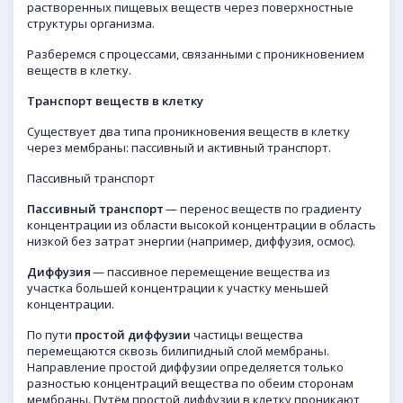
растворенных пищевых веществ через поверхностные
структуры организма.
Разберемся с процессами, связанными с проникновением
веществ в клетку.
Транспорт веществ в клетку
Существует два типа проникновения веществ в клетку
через мембраны: пассивный и активный транспорт.
Пассивный транспорт
Пассивный транспорт
— перенос веществ по градиенту
концентрации из области высокой концентрации в область
низкой без затрат энергии (например, диффузия, осмос).
Диффузия
— пассивное перемещение вещества из
участка большей концентрации к участку меньшей
концентрации.
По пути
простой диффузии
частицы вещества
перемещаются сквозь билипидный слой мембраны.
Направление простой диффузии определяется только
разностью концентраций вещества по обеим сторонам
мембраны. Путём простой диффузии в клетку проникают