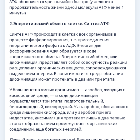
АТФ обновляется чрезвычайно быстро (у человека
продолжительность жизни одной молекулы АТФ менее 1
минуты).
2.
Энергетический обмен в клетке. Синтез АТФ
Синтез АТФ происходит в клетках всех организмов в
процессе фосфорилирования, т.е. присоединения
неорганического фосфата к АДФ. Энергия для
фосфорилирования АДФ образуется в ходе
энергетического обмена. Энергетический обмен, или
диссимиляция, представляет собой совокупность реакции
расщепления органических веществ, сопровождающихся
выделением энергии. В зависимости от среды обитания
диссимиляция может протекать в два или три этапа.
У большинства живых организмов ― аэробов, живущих в
кислородной среде, ― в ходе диссимиляции
осуществляется три этапа: подготовительный,
бескислородный, кислородный. У анаэробов, обитающих в
среде лишенной кислорода, или у аэробов при его
недостатке, диссимиляция протекает лишь в два первых
этапа с образованием промежуточных органических
соединений, еще богатых энергией.
Первый этап
–
подготовительный
. В желудочно-кишечном