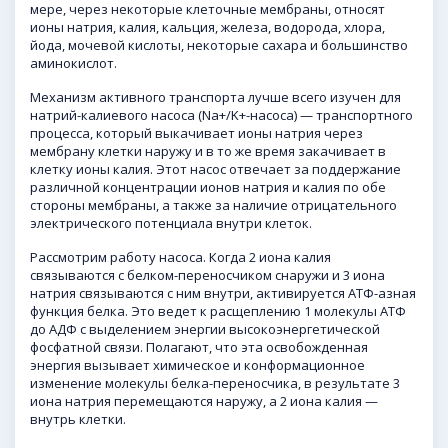
мере, через некоторые клеточные мембраны, относят
ионы натрия, калия, кальция, железа, водорода, хлора,
йода, мочевой кислоты, некоторые сахара и большинство
аминокислот.
Механизм активного транспорта лучше всего изучен для
натрий-калиевого насоса (Na+/K+-нaсоса) — транспортного
процесса, который выкачивает ионы натрия через
мембрану клетки наружу и в то же время закачивает в
клетку ионы калия. Этот насос отвечает за поддержание
различной концентрации ионов натрия и калия по обе
стороны мембраны, а также за наличие отрицательного
электрического потенциала внутри клеток.
Рассмотрим работу насоса. Когда 2 иона калия
связываются с белком-переносчиком снаружи и 3 иона
натрия связываются с ним внутри, активируется АТФ-азная
функция белка. Это ведет к расщеплению 1 молекулы АТФ
до АДФ с выделением энергии высокоэнергетической
фосфатной связи. Полагают, что эта освобожденная
энергия вызывает химическое и конформационное
изменение молекулы белка-переносчика, в результате 3
иона натрия перемещаются наружу, а 2 иона калия —
внутрь клетки.