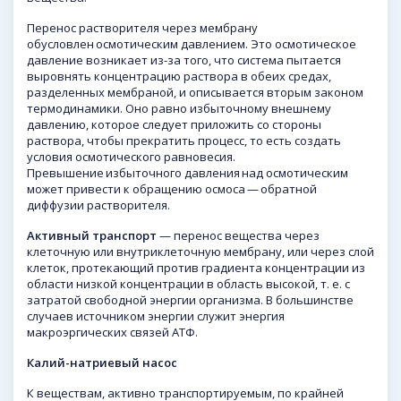
Перенос растворителя через мембрану
обусловлен осмотическим давлением. Это осмотическое
давление возникает из-за того, что система пытается
выровнять концентрацию раствора в обеих средах,
разделенных мембраной, и описывается вторым законом
термодинамики. Оно равно избыточному внешнему
давлению, которое следует приложить со стороны
раствора, чтобы прекратить процесс, то есть создать
условия осмотического равновесия.
Превышение избыточного давления над осмотическим
может привести к обращению осмоса — обратной
диффузии растворителя.
Активный транспорт
— перенос вещества через
клеточную или внутриклеточную мембрану, или через слой
клеток, протекающий против градиента концентрации из
области низкой концентрации в область высокой, т. е. с
затратой свободной энергии организма. В большинстве
случаев источником энергии служит энергия
макроэргических связей АТФ.
Калий-натриевый
насос
К веществам, активно транспортируемым, по крайней