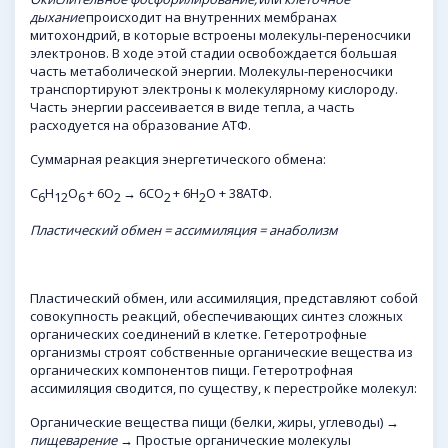
дыхание
происходит на внутренних мембранах
митохондрий, в которые встроены молекулы-переносчики
электронов. В ходе этой стадии освобождается большая
часть метаболической энергии. Молекулы-переносчики
транспортируют электроны к молекулярному кислороду.
Часть энергии рассеивается в виде тепла, а часть
расходуется на образование АТФ.
Суммарная реакция энергетического обмена:
С
Н
O
+ 6O
→ 6СO
+ 6Н
O + 38АТФ.
6
12
6
2
2
2
Пластический обмен = ассимиляция = анаболизм
Пластический обмен, или ассимиляция, представляют собой
совокупность реакций, обеспечивающих синтез сложных
органических соединений в клетке. Гетеротрофные
организмы строят собственные органические вещества из
органических компонентов пищи. Гетеротрофная
ассимиляция сводится, по существу, к перестройке молекул:
Органические вещества пищи (белки, жиры, углеводы)
→
пищеварение →
Простые органические молекулы