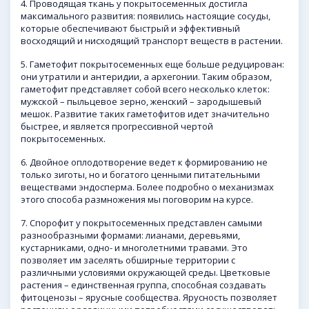
4. Проводящая ткань у покрытосеменных достигла
максимального развития: появились настоящие сосуды,
которые обеспечивают быстрый и эффективный
восходящий и нисходящий транспорт веществ в растении.
5. Гаметофит покрытосеменных еще больше редуцирован:
они утратили и антеридии, а архегонии. Таким образом,
гаметофит представляет собой всего несколько клеток:
мужской – пыльцевое зерно, женский – зародышевый
мешок. Развитие таких гаметофитов идет значительно
быстрее, и является прогрессивной чертой
покрытосеменных.
6. Двойное оплодотворение ведет к формированию не
только зиготы, но и богатого ценными питательными
веществами эндосперма. Более подробно о механизмах
этого способа размножения мы поговорим на курсе.
7. Спорофит у покрытосеменных представлен самыми
разнообразными формами: лианами, деревьями,
кустарниками, одно- и многолетними травами. Это
позволяет им заселять обширные территории с
различными условиями окружающей среды. Цветковые
растения – единственная группа, способная создавать
фитоценозы – ярусные сообщества. Ярусность позволяет