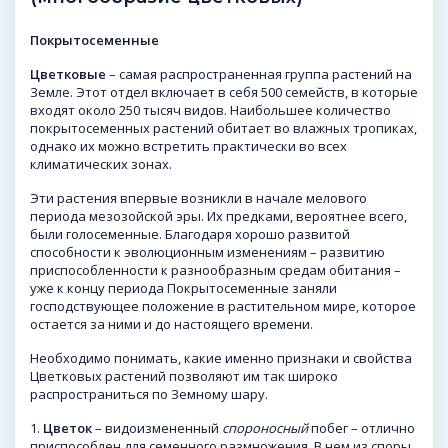
Покрытосеменные
Цветковые
– самая распространенная группа растений на
Земле. Этот отдел включает в себя 500 семейств, в которые
входят около 250 тысяч видов. Наибольшее количество
покрытосеменных растений обитает во влажных тропиках,
однако их можно встретить практически во всех
климатических зонах.
Эти растения впервые возникли в начале мелового
периода мезозойской эры. Их предками, вероятнее всего,
были голосеменные. Благодаря хорошо развитой
способности к эволюционным изменениям – развитию
приспособленности к разнообразным средам обитания –
уже к концу периода Покрытосеменные заняли
господствующее положение в растительном мире, которое
остается за ними и до настоящего времени.
Необходимо понимать, какие именно признаки и свойства
Цветковых растений позволяют им так широко
распространиться по Земному шару.
1.
Цветок
– видоизмененный
спороносный
побег – отлично
приспособлен для семенного размножения. В нем из споры