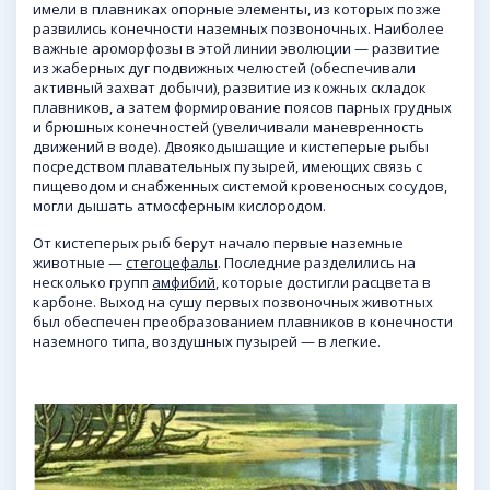
имели в плавниках опорные элементы, из которых позже
развились конечности наземных позвоночных. Наиболее
важные ароморфозы в этой линии эволюции — развитие
из жаберных дуг подвижных челюстей (обеспечивали
активный захват добычи), развитие из кожных складок
плавников, а затем формирование поясов парных грудных
и брюшных конечностей (увеличивали маневренность
движений в воде). Двоякодышащие и кистеперые рыбы
посредством плавательных пузырей, имеющих связь с
пищеводом и снабженных системой кровеносных сосудов,
могли дышать атмосферным кислородом.
От кистеперых рыб берут начало первые наземные
животные —
стегоцефалы
. Последние разделились на
несколько групп
амфибий
, которые достигли расцвета в
карбоне. Выход на сушу первых позвоночных животных
был обеспечен преобразованием плавников в конечности
наземного типа, воздушных пузырей — в легкие.