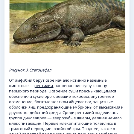
Рисунок 3. Стегоцефал
От амфибий берут свое начало истинно наземные
животные —
рептилии
, завоевавшие сушу к концу
пермского периода. Освоение суши пресмыкающимися
обеспечили сухие ороговевшие покровы, внутреннее
осеменение, богатые желтком яйцеклетки, защитные
оболочки яиц, предохраняющие эмбрионы от высыхания и
других воздействий среды. Среди рептилий выделилась
группа динозавров ―
зверозубые ящеры
, давшая начало
млекопитающим
. Первые млекопитающие появились в
триасовый период мезозойской эры. Позднее, также от