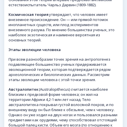
естествоиспытатель Чарльз Дарвин (1809-1882).
Космическая теория
утверждает, что человек имеет
внеземное происхождение. Он — или прямой потомок
инопланетных существ, или плод экспериментов
внеземного разума. По мнению большинства ученых, это
наиболее экзотическая и наименее вероятная из
основных теорий.
Этапы эволюции человека
При всем разнообразии точек зрения на антропогенез
подавляющее большинство ученых придерживается
эволюционной теории, которая подтверждается рядом
археологических и биологических данных. Рассмотрим
этапы эволюции человека с этой точки зрения.
Австралопитек
(Australopithecus) считается наиболее
близким к предковой форме человека; он жил на
территории Африки 4,2-1 млн лет назад. Тело
австралопитека покрывал густой волосяной покров, и по
внешнему виду он был ближе к обезьяне, чем к человеку.
Однако он уже ходил на двух ногах и пользовался разными
предметами как орудиями, чему способствовал отстоящий
большой палец кисти. Объем его мозга (по отношению к