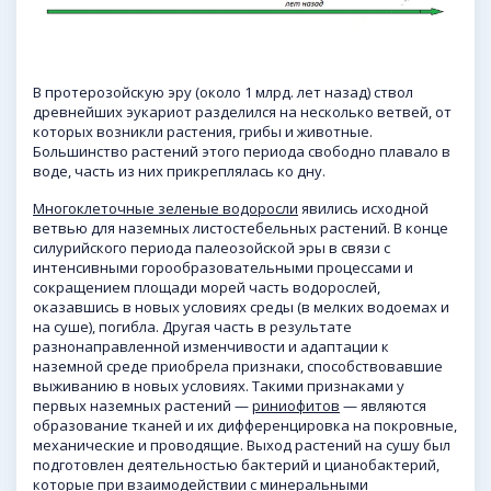
В протерозойскую эру (около 1 млрд. лет назад) ствол
древнейших эукариот разделился на несколько ветвей, от
которых возникли растения, грибы и животные.
Большинство растений этого периода свободно плавало в
воде, часть из них прикреплялась ко дну.
Многоклеточные зеленые водоросли
явились исходной
ветвью для наземных листостебельных растений. В конце
силурийского периода палеозойской эры в связи с
интенсивными горообразовательными процессами и
сокращением площади морей часть водорослей,
оказавшись в новых условиях среды (в мелких водоемах и
на суше), погибла. Другая часть в результате
разнонаправленной изменчивости и адаптации к
наземной среде приобрела признаки, способствовавшие
выживанию в новых условиях. Такими признаками у
первых наземных растений —
риниофитов
— являются
образование тканей и их дифференцировка на покровные,
механические и проводящие. Выход растений на сушу был
подготовлен деятельностью бактерий и цианобактерий,
которые при взаимодействии с минеральными