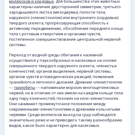
моллюсков
и хордовых
. Для большинства этих животных
характерны наличие двусторонней симметрии, третьего
зародышевого листка (мезодермы), полости тела,
наружного (членистоногие) или внутреннего (хордовые)
твердого скелета, прогрессирующая способность к
активному передвижению, обособление переднего конца
тела с ротовым отверстием и органами чувств,
постепенное совершенствование центральной нервной
системы.
Переход от водной среды обитания к наземной
осуществился у паукообразных и насекомых на основе
совершенного твердого наружного скелета, членистых
конечностей, органов выделения, нервной системы,
органов чувств и поведенческих реакций, появления
трахейного и легочного дыхания. Древние членистоногие
―
трилобиты
― напоминали морских многощетинковых
червей, но в отличие от них имели на каждом кольце тела
одну пару конечностей, похожих на ноги членистоногих.
Они занимают промежуточное положение между
современными членистоногими и древними кольчатыми
червями. Среди моллюсков выход на сушу наблюдался
значительно реже и не приводил к такому разнообразию
видов, какое было характерно для насекомых.