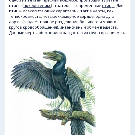
одной из ветвей пресмыкающихся, произошли зубатые
птицы (
археоптерикс
), а затем — современные
птицы
. Для
птиц и млекопитающих характерны такие черты, как
теплокровность, четырехкамерное сердце, одна дуга
аорты (создает полное разделение большого и малого
кругов кровообращения), интенсивный обмен веществ.
Данные черты обеспечили расцвет этих групп организмов.