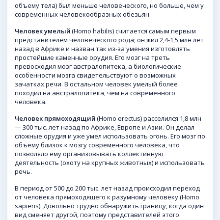
объему тела) был меньше человеческого, но больше, чем у
современных человекообразных обезьян.
Человек умелый
(Homo habilis) считается самым первым
представителем человеческого рода; он жил 2,4-1,5 млн лет
назад в Африке и назван так из-за умения изготовлять
простейшие каменные орудия. Его мозг на треть
превосходил мозг австралопитека, а биологические
особенности мозга свидетельствуют о возможных
зачатках речи. В остальном человек умелый более
походил на австралопитека, чем на современного
человека.
Человек прямоходящий
(Homo erectus) расселился 1,8 млн
— 300 тыс. лет назад по Африке, Европе и Азии. Он делал
сложные орудия и уже умел использовать огонь. Его мозг по
объему близок к мозгу современного человека, что
позволяло ему организовывать коллективную
деятельность (охоту на крупных животных) и использовать
речь.
В период от 500 до 200 тыс. лет назад происходил переход
от человека прямоходящего к разумному человеку (Homo
sapiens). Довольно трудно обнаружить границу, когда один
вид сменяет другой, поэтому представителей этого