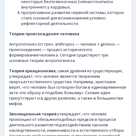
некоторых беспозвоночных (членистоногие) и
внутреннего у хордовых;
прогрессивное развитие нервной системы, которое
стало основой для возникновения условно-
рефлекторной деятельности.
Теории происхождения человека
Антропогенез (от греч. anthropos — человек + genesis —
происхождение) — процесс исторического
формирования человека. Сегодня существуют три
основные теории антропогенеза.
Теория креационизма
, самая древняя из существующих,
утверждает, что человек является творением
сверхъестественного существа. Например, христиане
верят, что человек был сотворен богом в единовременном
акте «по образу и подобию божьему». Схожие идеи
присутствуют и в других религиях, а также в большинстве
мифов.
Эволюционная теория
утверждает, что человек
произошел от обезьяноподобных предков в процессе
длительного развития под воздействием законов
наследственности, изменчивости и естественного отбора.
Основания этой теории впервые предложил английский