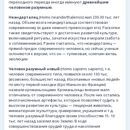
переходного периода иногда именуют
древнейшим
человеком разумным.
Неандерталец
(Homo neanderthalensis) жил 230-30 тыс. лет
назад. Объем мозга неандертальца соответствовал
современному (и даже немного превосходил его). Раскопки
также свидетельствуют о достаточно развитой культуре,
включавшей ритуалы, зачатки искусства и морали (забота
о соплеменниках). Ранее считалось, что неандерталец —
прямой предок современного человека, но сейчас ученые
склоняются к версии, что он — тупиковая, «слепая» ветвь
эволюции.
Человек
разумный новый
(Homo sapiens sapiens), т.е.
человек современного типа, появился около 130 тыс.
(возможно, больше) лет назад. Ископаемых «новых людей»
по месту первой находки (Кро-Маньон во Франции)
назвали кроманьонцами. Кроманьонцы внешне мало
отличались от современного человека. После них остались
многочисленные артефакты, которые позволяют судить о
высоком развитии их культуры — пещерная живопись,
миниатюрная скульптура, гравировки, украшения и т.д.
Человек разумный благодаря своим способностям 15- 10
тыс. лет назад заселил всю Землю. В ходе
совершенствования орудий труда и накопления