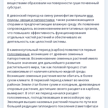
веществами образовали на поверхности суши почвенный
субстрат.
В девонский период на смену риниофитам пришли
мхи,
плауны, хвощи и папоротники
, также размножающиеся
спорами и предпочитающие влажную среду. Их появление
сопровождалось возникновением вегетативных органов,
что повышало эффективность функционирования
отдельных частей растений и обеспечивало их
деятельность как целостной системы.
В каменноугольный период (карбон) появляются первые
голосеменные
, возникшие от древних семенных
папоротников. Возникновение семенных растений имело
большое значение для дальнейшего развития
растительного мира, так как половой процесс стал
независимым от наличия капельно-жидкой среды.
Возникшие семенные растения могли обитать в более
сухом климате. В пермский период климат во многих
районах Земли стал более сухим и холодным, древовидные
споровые растения, достигшие своего расцвета в карбоне,
вымирают. В этот же период начался расцвет
голосеменных, господствовавших в мезозойскую эру.
Эволюция высших наземных растений пошла по пути все
большей редукции гаплоидного поколения (гаметофита) и