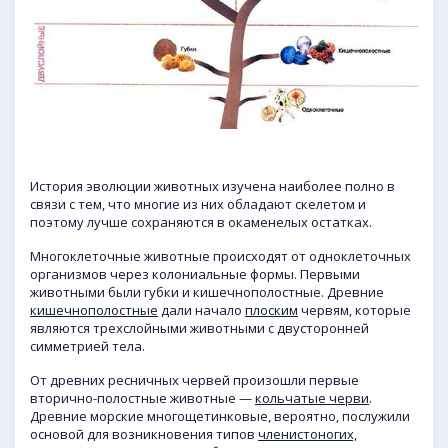
История эволюции животных изучена наиболее полно в
связи с тем, что многие из них обладают скелетом и
поэтому лучше сохраняются в окаменелых остатках.
Многоклеточные животные происходят от одноклеточных
организмов через колониальные формы. Первыми
животными были губки и кишечнополостные. Древние
кишечнополостные
дали начало
плоским
червям, которые
являются трехслойными животными с двусторонней
симметрией тела.
От древних ресничных червей произошли первые
вторично-полостные животные —
кольчатые черви
.
Древние морские многощетинковые, вероятно, послужили
основой для возникновения типов
членистоногих,