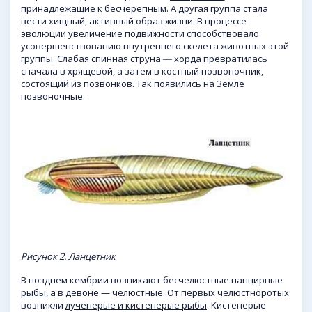
принадлежащие к бесчерепным. А другая группа стала
вести хищный, активный образ жизни. В процессе
эволюции увеличение подвижности способствовало
усовершенствованию внутреннего скелета животных этой
группы. Слабая спинная струна ― хорда превратилась
сначала в хрящевой, а затем в костный позвоночник,
состоящий из позвонков. Так появились на Земле
позвоночные.
Рисунок 2. Ланцетник
В позднем кембрии возникают бесчелюстные панцирные
рыбы
, а в девоне — челюстные. От первых челюстноротых
возникли
лучеперые
и кистеперые рыбы
. Кистеперые