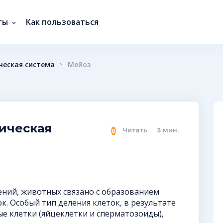
ты
Как пользоваться
ческая система
Мейоз
гическая
Читать
3
мин.
ений, животных связано с образованием
. Особый тип деления клеток, в результате
е клетки (яйцеклетки и сперматозоиды),