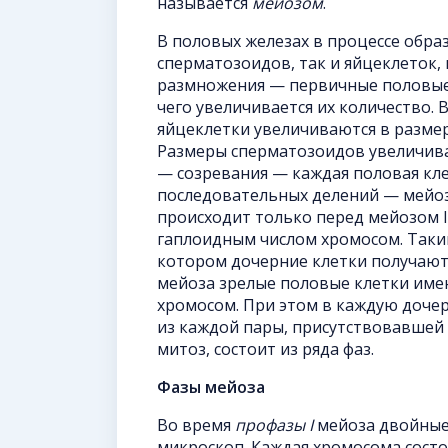
называется
мейозом
.
В половых железах в процессе обра
сперматозоидов, так и яйцеклеток,
размножения — первичные половые 
чего увеличивается их количество.
яйцеклетки увеличиваются в размера
Размеры сперматозоидов увеличива
— созревания — каждая половая кле
последовательных делений — мейоза
происходит только перед мейозом I
гаплоидным числом хромосом. Таким
котором дочерние клетки получают
мейоза зрелые половые клетки име
хромосом. При этом в каждую доче
из каждой пары, присутствовавшей в
митоз, состоит из ряда фаз.
Фазы мейоза
Во время
профазы I
мейоза двойные
микроскоп. Каждая хромосома состо