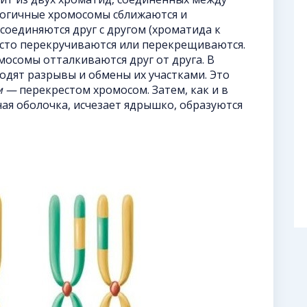
логичные хромосомы сближаются и
 соединяются друг с другом (хроматида к
асто перекручиваются или перекрещиваются.
осомы отталкиваются друг от друга. В
одят разрывы и обмены их участками. Это
м —
перекрестом хромосом. Затем, как и в
ная оболочка, исчезает ядрышко, образуются