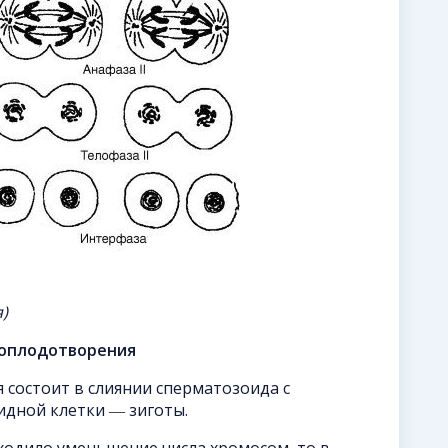
)
 оплодотворения
состоит в слиянии сперматозоида с
идной клетки ― зиготы.
сходило уменьшение числа хромосом, то в