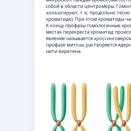
собой в области центромеры. Гомо
конъюгируют,
т. е, продольно тесно
хроматиде). При этом хроматиды ч
К концу профазы гомологичные хром
местах перекреста хроматид происх
явление называется
кроссинговеро
профазе митоза, растворяется ядер
нити веретена.