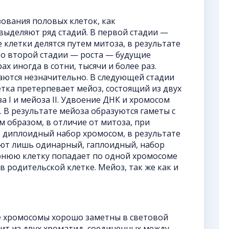
зования половых клеток, как
 выделяют ряд стадий. В первой стадии —
клетки делятся путем митоза, в результате
 Во второй стадии — роста — будущие
х иногда в сотни, тысячи и более раз.
ются незначительно. В следующей стадии
тка претерпевает мейоз, состоящий из двух
 I и мейоза II. Удвоение ДНК и хромосом
. В результате мейоза образуются гаметы с
 образом, в отличие от митоза, при
 диплоидный набор хромосом, в результате
ют лишь одинарный, гаплоидный, набор
рнюю клетку попадает по одной хромосоме
 родительской клетке. Мейоз, так же как и
 хромосомы хорошо заметны в световой
ит из двух хроматид, соединенных между