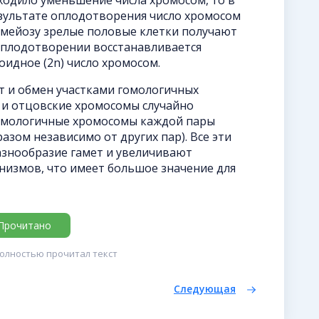
зультате оплодотворения число хромосом
 мейозу зрелые половые клетки получают
 оплодотворении восстанавливается
оидное (2n) число хромосом.
т и обмен участками гомологичных
 и отцовские хромосомы случайно
гомологичные хромосомы каждой пары
азом независимо от других пар). Все эти
знообразие гамет и увеличивают
низмов, что имеет большое значение для
Прочитано
полностью прочитал текст
Следующая