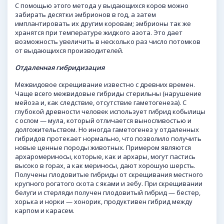
С помощью этого метода у выдающихся коров можно
забирать десятки эмбрионов в год, а затем
имплантировать их другим коровам; эмбрионы так же
хранятся при температуре жидкого азота. Это дает
возможность увеличить в несколько раз число потомков
от выдающихся производителей.
Отдаленная гибридизация
Межвидовое скрещивание известно с древних времен.
Чаще всего межвидовые гибриды стерильны (нарушение
мейоза и, как следствие, отсутствие гаметогенеза). С
глубокой древности человек использует гибрид кобылицы
с ослом — мула, который отличается выносливостью и
долгожительством. Но иногда гаметогенез у отдаленных
гибридов протекает нормально, что позволило получить
новые ценные породы животных. Примером являются
архаромериносы, которые, как и архары, могут пастись
высоко в горах, а как мериносы, дают хорошую шерсть.
Получены плодовитые гибриды от скрещивания местного
крупного рогатого скота с яками и зебу. При скрещивании
белуги и стерляди получен плодовитый гибрид — бестер,
хорька и норки — хонорик, продуктивен гибрид между
карпом и карасем.