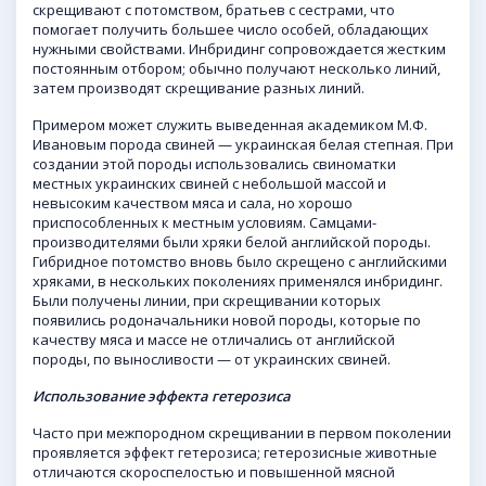
скрещивают с потомством, братьев с сестрами, что
помогает получить большее число особей, обладающих
нужными свойствами. Инбридинг сопровождается жестким
постоянным отбором; обычно получают несколько линий,
затем производят скрещивание разных линий.
Примером может служить выведенная академиком М.Ф.
Ивановым порода свиней — украинская белая степная. При
создании этой породы использовались свиноматки
местных украинских свиней с небольшой массой и
невысоким качеством мяса и сала, но хорошо
приспособленных к местным условиям. Самцами-
производителями были хряки белой английской породы.
Гибридное потомство вновь было скрещено с английскими
хряками, в нескольких поколениях применялся инбридинг.
Были получены линии, при скрещивании которых
появились родоначальники новой породы, которые по
качеству мяса и массе не отличались от английской
породы, по выносливости — от украинских свиней.
Использование эффекта гетерозиса
Часто при межпородном скрещивании в первом поколении
проявляется эффект гетерозиса; гетерозисные животные
отличаются скороспелостью и повышенной мясной