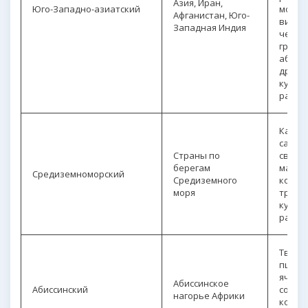
Азия, Иран,
Юго-Западно-азиатский
морко
Афганистан, Юго-
виног
Западная Индия
чеснок
груша,
абрик
др.
(1
культ
расте
Капуст
сахар
Страны по
свекла
берегам
масли
Средиземноморский
Средиземного
кормо
моря
травы
культ
расте
Тверд
пшени
ячмен
Абиссинское
Абиссинский
сорго,
нагорье Африки
кофей