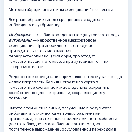
Методы гибридизации (типы скрещивания) в селекции
Все разнообразие типов скрещивания сводится к
инбридингу и аутбридингу.
Инбридинг
— это близкородственное (внутрисортовое), а
аутбридинг
— неродственное (межсортовое)
скрещивание. При инбридинге, т. е. в случае
принудительного самоопыления
перекрестноопыляющихся форм, происходит
гомозиготизация потомков, а при аутбридинге — их
гетерозиготизация.
Родственное скрещивание применяют в тех случаях, когда
желают перевести большинство генов сорта в
гомозиготное состояние и, как следствие, закрепить
хозяйственно ценные признаки, сохраняющиеся у
потомков.
Вместе с тем чистые линии, полученные в результате
инбридинга, отличаются не только различными
признаками, но и степенью снижения жизнеспособности
(часто наблюдается ослабление организмов, их
постепенное вырождение), обусловленной переходом в