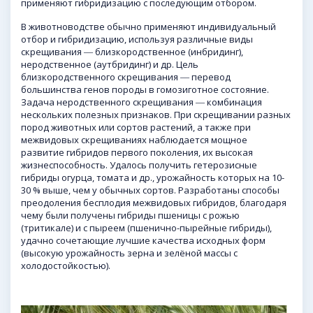
применяют гибридизацию с последующим отбором.
В животноводстве обычно применяют индивидуальный
отбор и гибридизацию, используя различные виды
скрещивания ― близкородственное (инбридинг),
неродственное (аутбридинг) и др. Цель
близкородственного скрещивания ― перевод
большинства генов породы в гомозиготное состояние.
Задача неродственного скрещивания ― комбинация
нескольких полезных признаков. При скрещивании разных
пород животных или сортов растений, а также при
межвидовых скрещиваниях наблюдается мощное
развитие гибридов первого поколения, их высокая
жизнеспособность. Удалось получить гетерозисные
гибриды огурца, томата и др., урожайность которых на 10-
30 % выше, чем у обычных сортов. Разработаны способы
преодоления бесплодия межвидовых гибридов, благодаря
чему были получены гибриды пшеницы с рожью
(тритикале) и с пыреем (пшенично-пырейные гибриды),
удачно сочетающие лучшие качества исходных форм
(высокую урожайность зерна и зелёной массы с
холодостойкостью).