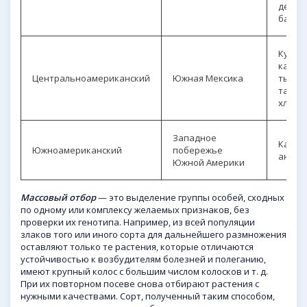
дерев
банан
Кукуру
какао,
Центральноамериканский
Южная Мексика
тыква
табак,
хлопч
Западное
Карто
Южноамериканский
побережье
анана
Южной Америки
Массовый отбор
— это выделение группы особей, сходных
по одному или комплексу желаемых признаков, без
проверки их генотипа. Например, из всей популяции
злаков того или иного сорта для дальнейшего размножения
оставляют только те растения, которые отличаются
устойчивостью к возбудителям болезней и полеганию,
имеют крупный колос с большим числом колосков и т. д.
При их повторном посеве снова отбирают растения с
нужными качествами. Сорт, полученный таким способом,