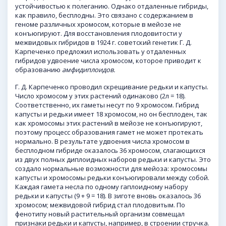
устойчивостью к полеганию. Однако отдаленные гибриды,
как правило, бесплодны. Это связано с содержанием в
геноме различных хромосом, которые в мейозе не
конъюгируют. Для восстановления плодовитости у
межвидовых гибридов в 1924 г. советский генетик Г. Д.
Карпеченко предложил использовать у отдаленных
гибридов удвоение числа хромосом, которое приводит к
образованию
амфидиплоидов.
Г. Д. Карпеченко проводил скрещивание редьки и капусты.
Число хромосом у этих растений одинаково (2л = 18).
Соответственно, их гаметы несут по 9 хромосом. Гибрид
капусты и редьки имеет 18 хромосом, но он бесплоден, так
как хромосомы этих растений в мейозе не конъюгируют,
поэтому процесс образования гамет не может протекать
нормально. В результате удвоения числа хромосом в
бесплодном гибриде оказалось 36 хромосом, слагающихся
из двух полных диплоидных наборов редьки и капусты. Это
создало нормальные возможности для мейоза: хромосомы
капусты и хромосомы редьки конъюгировали между собой.
Каждая гамета несла по одному гаплоидному набору
редьки и капусты (9 + 9 = 18). В зиготе вновь оказалось 36
хромосом; межвидовой гибрид стал плодовитым. По
фенотипу новый растительный организм совмещал
признаки редьки и капусты, например, в строении стручка.