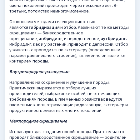
смена поколений происходит через несколько лет. В-
третьих, потомство немногочисленное.
Основными методами селекции животных
являются
гибридизация
и
отбор
. Различают те же методы
скрещивания — близкородственное
скрещивание,
инбридинг
, и неродственное,
аутбридинг
.
Инбридинг, как и у растений, приводит к депрессии. Отбор
у животных проводится по экстерьеру (определенным
параметрам внешнего строения), т.к. именно он является
критерием породы.
Внутрипородное разведение
Направлено на сохранение и улучшение породы.
Практически выражается в отборе лучших
производителей, выбраковке особей, не отвечающих
требованиям породы. В племенных хозяйствах ведутся
племенные книги, отражающие родословную, экстерьер и
продуктивность животных многих поколений.
Межпородное скрещивание
Используют для создания новой породы. При этом часто
проводят близкородственное скрещивание — родителей