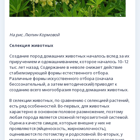
На рис. Люпин Кормовой
Селекция животных
Создание пород домашних животных началось вслед за их
приручением и одомашниванием, которое началось 10–12
тыс. лет назад. Содержание в неволе снижает действие
стабилизирующей формы естественного отбора.
Различные формы искусственного отбора (сначала
бессознательный, а затем методический) приводят к
созданию всего многообразия пород домашних животных.
В селекции животных, по сравнению с селекцией растений,
есть ряд особенностей. Во-первых, для животных
характерно в основном половое размножение, поэтому
любая порода является сложной гетерозиготной системой.
Оценка качеств самцов, которые внешне у них не
проявляются (яйценоскость, жирномолочность),
оцениваются по потомству и родословной. Во-вторых, у
многих видов имеет место позднее половое созревание,