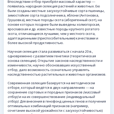
Впоследствии отбор приобрёл массовый характер ―
появилась народная селекция растений и животных. Ею
были созданы местные засухоустойчивые сорта пшеницы,
зимостойкие сорта подсолнечника, яблони (Антоновка,
Грушовка), местные породы скота (аборигенный скот), на
основе которых позднее были выведены холмогорская,
ярославская и др. известные породы крупного рогатого
скота, отличающиеся лучшими, чем у местного скота,
адаптационными (приспособительными) качествами и
более высокой продуктивностью.
Научная селекция стала развиваться с начала 20 в.,
одновременно с развитием генетики (теоретическая
основа селекции). Открытие законов наследственности и
изменчивости, научно обосновавших искусственный
отбор, дало возможность сознательно управлять
наследственностью растительных и животных организмов.
Современная селекция базируется на методическом
отборе, который ведётся в двух направлениях ― на
сохранение сортовых и породных признаков
(массовый
отбор)
и на их совершенствование
(индивидуальный
отбор)
. Для внесения в генофонд ценных генов и получения
оптимальных комбинаций признаков (например,
сочетание высокой урожайности с засухоустойчивостью)