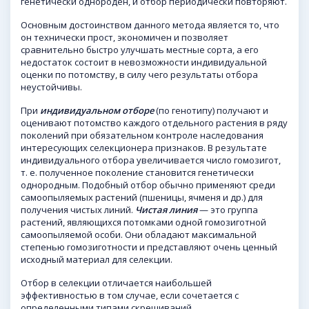
генетически однороден, и отбор периодически повторяют.
Основным достоинством данного метода является то, что
он технически прост, экономичен и позволяет
сравнительно быстро улучшать местные сорта, а его
недостаток состоит в невозможности индивидуальной
оценки по потомству, в силу чего результаты отбора
неустойчивы.
При
индивидуальном отборе
(по генотипу) получают и
оценивают потомство каждого отдельного растения в ряду
поколений при обязательном контроле наследования
интересующих селекционера признаков. В результате
индивидуального отбора увеличивается число гомозигот,
т. е. полученное поколение становится генетически
однородным. Подобный отбор обычно применяют среди
самоопыляемых растений (пшеницы, ячменя и др.) для
получения чистых линий.
Чистая линия
— это группа
растений, являющихся потомками одной гомозиготной
самоопыляемой особи. Они обладают максимальной
степенью гомозиготности и представляют очень ценный
исходный материал для селекции.
Отбор в селекции отличается наибольшей
эффективностью в том случае, если сочетается с
определенными типами скрещиваний.