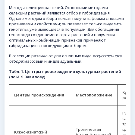
Методы селекции растений. Основными методами
селекции растений являются отбор и гибридизация.
Однако методом отбора нельзя получить формы с новыми
признаками и свойствами; он позволяет только выделить
генотипы, уже имеющиеся в популяции. Для обогащения
генофонда создаваемого сорта растений и получения
оптимальных комбинаций признаков применяют
гибридизацию с последующим отбором.
В селекции различают два основных вида
искусственного
отбора:
массовый и индивидуальный.
Табл. 1. Центры происхождения культурных растений
(по И. Я Вавилову)
Культ
Центры происхождения
Местоположение
расте
Рис,
сахар
тростн
Тропическая
цитру
Южно-азиатский
Индия, Индокитай,
огурец