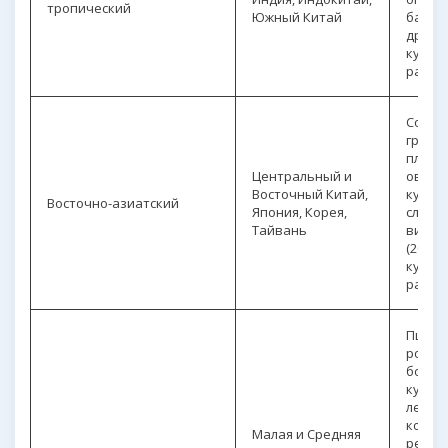
тропический
Южный Китай
бакла
др. (5
культ
расте
Соя, п
гречих
плодо
Центральный и
овощ
Восточный Китай,
культ
Восточно-азиатский
Япония, Корея,
слива,
Тайвань
вишня 
(20%
культ
расте
Пшени
рожь,
бобов
культ
лен,
конопл
Малая и Средняя
репа,