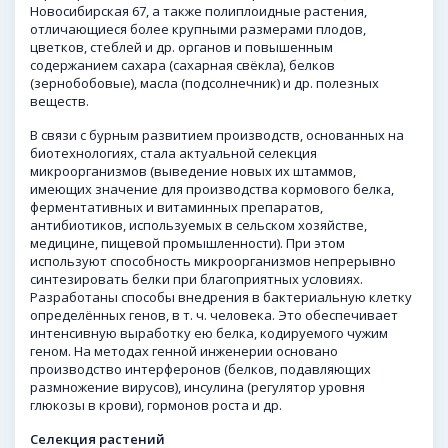
Новосибирская 67, а также полиплоидные растения,
отличающиеся более крупными размерами плодов,
цветков, стеблей и др. органов и повышенным
содержанием сахара (сахарная свёкла), белков
(зернобобовые), масла (подсолнечник) и др. полезных
веществ.
В связи с бурным развитием производств, основанных на
биотехнологиях, стала актуальной селекция
микроорганизмов (выведение новых их штаммов,
имеющих значение для производства кормового белка,
ферментативных и витаминных препаратов,
антибиотиков, используемых в сельском хозяйстве,
медицине, пищевой промышленности). При этом
используют способность микроорганизмов непрерывно
синтезировать белки при благоприятных условиях.
Разработаны способы внедрения в бактериальную клетку
определённых генов, в т. ч. человека. Это обеспечивает
интенсивную выработку ею белка, кодируемого чужим
геном. На методах генной инженерии основано
производство интерферонов (белков, подавляющих
размножение вирусов), инсулина (регулятор уровня
глюкозы в крови), гормонов роста и др.
Селекция растений