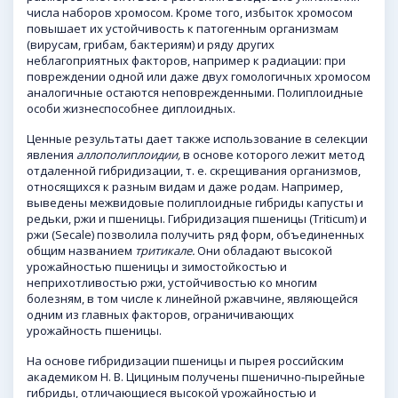
числа наборов хромосом. Кроме того, избыток хромосом
повышает их устойчивость к патогенным организмам
(вирусам, грибам, бактериям) и ряду других
неблагоприятных факторов, например к радиации: при
повреждении одной или даже двух гомологичных хромосом
аналогичные остаются неповрежденными. Полиплоидные
особи жизнеспособнее диплоидных.
Ценные результаты дает также использование в селекции
явления
аллополиплоидии,
в основе которого лежит метод
отдаленной гибридизации, т. е. скрещивания организмов,
относящихся к разным видам и даже родам. Например,
выведены межвидовые полиплоидные гибриды капусты и
редьки, ржи и пшеницы. Гибридизация пшеницы (Triticum) и
ржи (Secale) позволила получить ряд форм, объединенных
общим названием
тритикале.
Они обладают высокой
урожайностью пшеницы и зимостойкостью и
неприхотливостью ржи, устойчивостью ко многим
болезням, в том числе к линейной ржавчине, являющейся
одним из главных факторов, ограничивающих
урожайность пшеницы.
На основе гибридизации пшеницы и пырея российским
академиком Н. В. Цициным получены пшенично-пырейные
гибриды, отличающиеся высокой урожайностью и