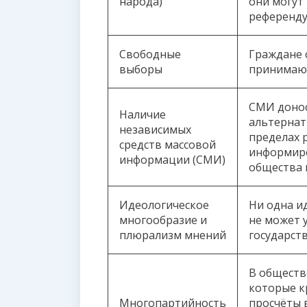
народа)
они могут 
референду
Свободные
Граждане 
выборы
принимают
СМИ донос
Наличие
альтернат
независимых
пределах 
средств массовой
информиро
информации (СМИ)
общества и
Идеологическое
Ни одна и
многообразие и
не может 
плюрализм мнений
государст
В обществ
которые к
Многопартийность
просчёты 