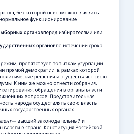
арства
, без которой невозможно выявить
 нормальное функционирование
выборных органов
перед избирателями или
сударственных органов
по истечении срока
й режим, препятствует попыткам узурпации
ми прямой демократии, в рамках которой
политические решения и осуществляет свою
думы. К ним же можно отнести собрания,
икетирования, обращения в органы власти
важнейших вопросов. Представительная
ость народа осуществлять свою власть
ичных государственных органах.
мент
— высший законодательный и
 власти в стране. Конституция Российской
дну форму народовластия —