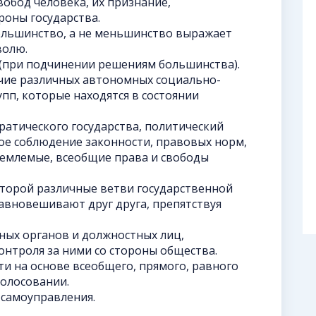
обод человека, их признание,
роны государства.
льшинство, а не меньшинство выражает
волю.
(при подчинении решениям большинства).
ичие различных автономных социально-
пп, которые находятся в состоянии
атического государства, политический
ое соблюдение законности, правовых норм,
емлемые, всеобщие права и свободы
оторой различные ветви государственной
авновешивают друг друга, препятствуя
нных органов и должностных лиц,
нтроля за ними со стороны общества.
и на основе всеобщего, прямого, равного
голосовании.
 самоуправления.