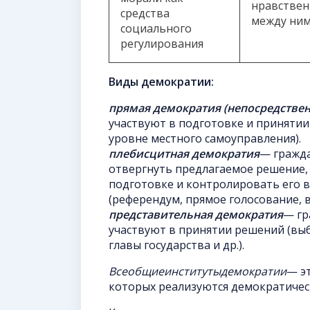
нравствен
средства
между ним
социального
регулирования
Виды демократии:
прямая демократия (непосредствен
участвуют в подготовке и принятии
уровне местного самоуправления).
плебисцитная демократия
— гражда
отвергнуть предлагаемое решение, 
подготовке и контролировать его в
(референдум, прямое голосование, в
представительная демократия
— гр
участвуют в принятии решений (выб
главы государства и др.).
Всеобщие
институты
демократии
— э
которых реализуются демократичес