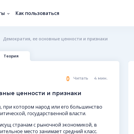
ты
Как пользоваться
Демократия, ее основные ценности и признаки
Теория
Читать
4
мин.
овные ценности и признаки
, при котором народ или его большинство
итической, государственной власти.
сущ странам с рыночной экономикой, в
ительное место занимает средний класс.