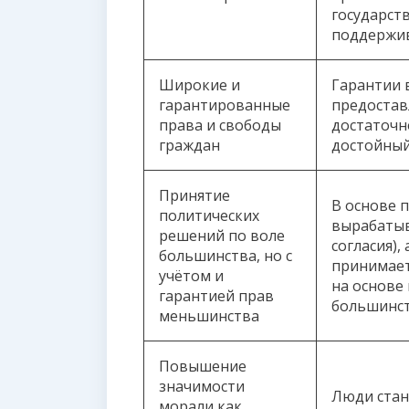
государст
поддержив
Широкие и
Гарантии 
гарантированные
предостав
права и свободы
достаточн
граждан
достойный
Принятие
В основе 
политических
вырабатыв
решений по воле
согласия),
большинства, но с
принимает
учётом и
на основе
гарантией прав
большинст
меньшинства
Повышение
значимости
Люди стан
морали как