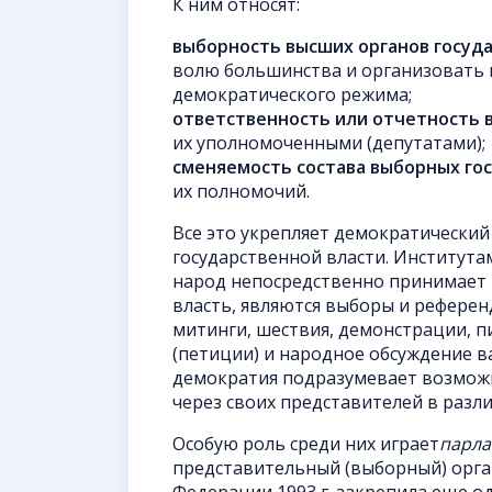
К ним относят:
выборность
высших органов госуд
волю большинства и организовать
демократического режима;
ответственность или отчетность 
их уполномоченными (депутатами);
сменяемость состава выборных го
их полномочий.
Все это укрепляет демократически
государственной власти. Института
народ непосредственно принимает 
власть, являются выборы и референ
митинги, шествия, демонстрации, п
(петиции) и народное обсуждение 
демократия подразумевает возможн
через своих представителей в разл
Особую роль среди них играет
парла
представительный (выборный) орган
Федерации 1993 г. закрепила еще о