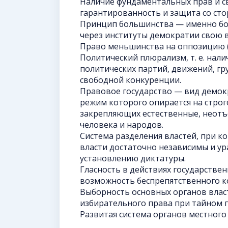
Наличие фундаментальных прав и св
гарантированность и защита со сто
Принцип большинства — именно бо
через институты демократии свою 
Право меньшинства на оппозицию 
Политический плюрализм, т. е. нал
политических партий, движений, гру
свободной конкуренции.
Правовое государство — вид демокр
режим которого опирается на строг
закрепляющих естественные, неотъ
человека и народов.
Система разделения властей, при к
власти достаточно независимы и ур
установлению диктатуры.
Гласность в действиях государстве
возможность беспрепятственного ко
Выборность основных органов власт
избирательного права при тайном 
Развитая система органов местного