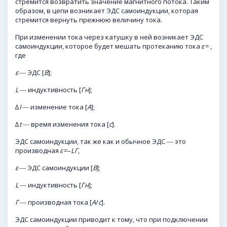
стремится возвратить значение магнитного потока. Таким
образом, в цепи возникает ЭДС самоиндукции, которая
стремится вернуть прежнюю величину тока.
При изменении тока через катушку в ней возникает ЭДС
самоиндукции, которое будет мешать протеканию тока
ε
= ,
где
ε
― ЭДС [
В
];
L
― индуктивность [
Гн
];
∆
I
― изменение тока [
А
];
∆
t
― время изменения тока [
с
].
ЭДС самоиндукции, так же как и обычное ЭДС ― это
производная
ε
=–
LГ
,
ε
― ЭДС самоиндукции [
В
];
L
― индуктивность [
Гн
];
Г
― производная тока [
А
/
с
].
ЭДС самоиндукции приводит к тому, что при подключении