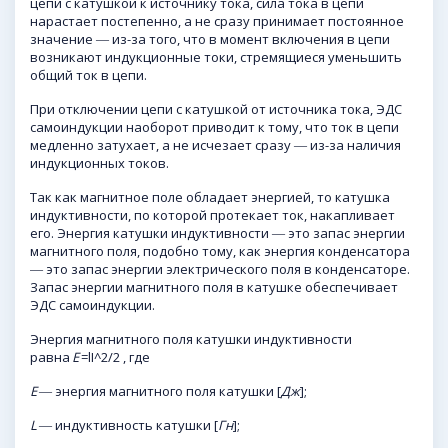
цепи с катушкой к источнику тока, сила тока в цепи
нарастает постепенно, а не сразу принимает постоянное
значение ― из-за того, что в момент включения в цепи
возникают индукционные токи, стремящиеся уменьшить
общий ток в цепи.
При отключении цепи с катушкой от источника тока, ЭДС
самоиндукции наоборот приводит к тому, что ток в цепи
медленно затухает, а не исчезает сразу ― из-за наличия
индукционных токов.
Так как магнитное поле обладает энергией, то катушка
индуктивности, по которой протекает ток, накапливает
его. Энергия катушки индуктивности ― это запас энергии
магнитного поля, подобно тому, как энергия конденсатора
― это запас энергии электрического поля в конденсаторе.
Запас энергии магнитного поля в катушке обеспечивает
ЭДС самоиндукции.
Энергия магнитного поля катушки индуктивности
равна
Е
=lI^2/2 , где
E
― энергия магнитного поля катушки [
Дж
];
L
― индуктивность катушки [
Гн
];