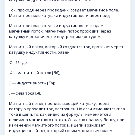
Ток, проходя через проводник, создает магнитное поле.
Магнитное поле катушки индуктивности имеет вид:
Магнитное поле катушки индуктивности создает
магнитный поток. Магнитный поток проходит через
катушку и ограничен ее внутренним контуром:
Магнитный поток, который создается ток, протекая через
катушку индуктивности, равен:
Ф
=
LI
, где
Ф
― магнитный поток [
Вб
];
L
― индуктивность [
Гн
];
I
― сила тока [
А
].
Магнитный поток, пронизывающий катушку, через
которую проходит ток, постоянен. Но если изменяется сила
тока в цепи, то, как видно из формулы, изменяется и
величина магнитного потока. Согласно правилу Ленцу, при
изменении магнитного потока, в цепи возникает
индукционный ток, который своим магнитным полем