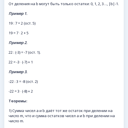
От деления на b могут быть только остатки: 0, 1, 2, 3…, |b|-1.
Пример 1.
19 : 7 = 2 (ост. 5)
19 = 7 ∙ 2 + 5
Пример 2.
22 : (-3) = -7 (ост. 1).
22 = -3 ∙ (-7) + 1
Пример 3.
-22 : 3 = -8 (ост. 2)
-22 = 3 ∙ (-8) + 2
Теоремы:
1) Сумма чисел a и b даёт тот же остаток при делении на
число m, что и сумма остатков чисел a и b при делении на
число m.