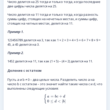
Число делится на 25 тогда и только тогда, когда последние
две цифры числа делятся на 25.
Число делится на 11 тогда и только тогда, когда разность
суммы цифр, стоящих на нечетных местах, и суммы цифр,
стоящих на четных местах, делится на 11.
Пример 1.
123456789 делится на 3, так как 1 + 2 + 3 + 4 + 5 + 6 + 7 + 8 + 9 =
45, а 45 делится на 3.
Пример 2.
1452 делится на 11, так как (1 + 5) – (4 + 2) делится на 11.
Деление с остатком
Пусть a и b ≠ 0 – два целых числа. Разделить число a на
число b с остатком – это значит найти такие числа c и d, что
выполнены следующие условия:
=
+
{
a
b
c
d
0
≤
<
|
|
d
b