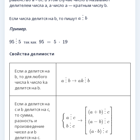
делителем числа a, а число a — кратным числу b.
⋮
Если числа делится на b, то пишут
a
b
Пример.
95
⋮
5
95
=
5
⋅
19
т
а
к
к
а
к
Свойства делимости
Если a делится на
b, то для любого
⋮
→
⋮
a
b
a
k
b
числа k число ka
делится на b.
Если a делится на
⎡
⎤
c и b делится на c,
(
+
)
⋮
⎢
⎥
a
b
c
⎢
⎥
то сумма,
{
⋮
⎢
⎥
a
c
⎢
⎥
→
разность и
(
−
)
⋮
a
b
c
⎣
⎦
⋮
произведение
b
c
(
⋅
)
⋮
чисел a и b
a
b
c
делится на c.