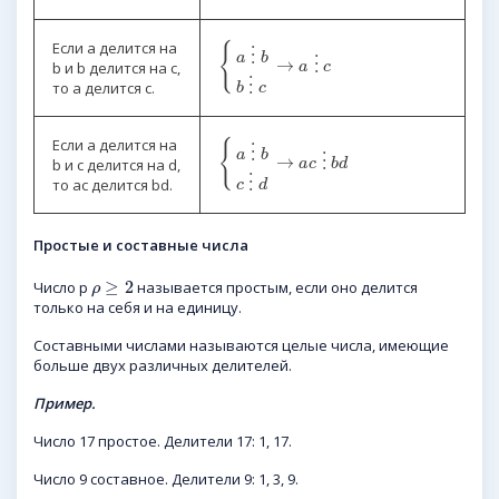
Если a делится на
{
⋮
a
b
→
⋮
b и b делится на c,
a
c
⋮
то a делится c.
b
c
Если a делится на
{
⋮
a
b
→
⋮
b и c делится на d,
a
c
b
d
⋮
то ac делится bd.
c
d
Простые и составные числа
≥
2
Число p
называется простым, если оно делится
ρ
только на себя и на единицу.
Составными числами называются целые числа, имеющие
больше двух различных делителей.
Пример.
Число 17 простое. Делители 17: 1, 17.
Число 9 составное. Делители 9: 1, 3, 9.