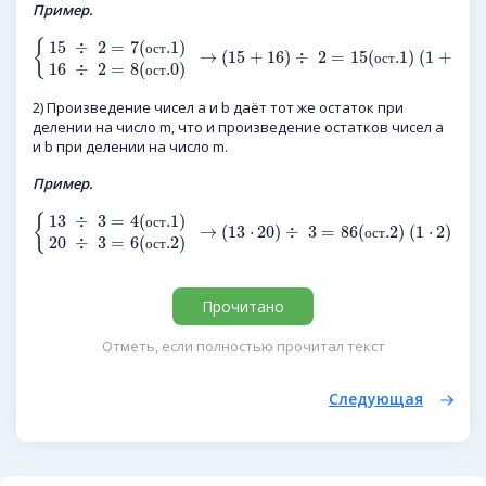
Пример.
15
÷
2
=
7
(
.1
)
{
о
с
т
→
(
15
+
16
)
÷
2
=
15
(
.1
)
(
1
+
0
)
о
с
т
16
÷
2
=
8
(
.0
)
о
с
т
2) Произведение чисел a и b даёт тот же остаток при
делении на число m, что и произведение остатков чисел a
и b при делении на число m.
Пример.
13
÷
3
=
4
(
.1
)
{
о
с
т
→
(
13
⋅
20
)
÷
3
=
86
(
.2
)
(
1
⋅
2
)
÷
о
с
т
20
÷
3
=
6
(
.2
)
о
с
т
Прочитано
Отметь, если полностью прочитал текст
Следующая