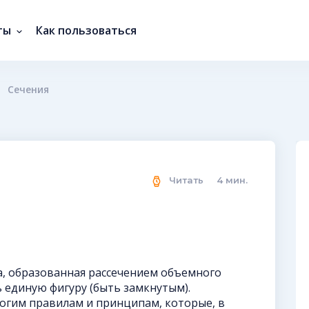
ты
Как пользоваться
Сечения
Читать
4
мин.
а, образованная рассечением объемного
 единую фигуру (быть замкнутым).
рогим правилам и принципам, которые, в