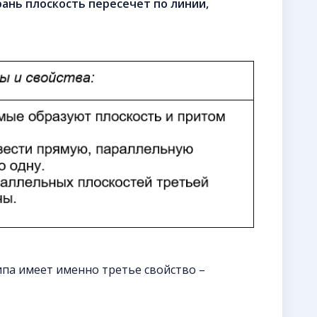
рань плоскость пересечет по линии,
па имеет именно третье свойство –