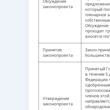
Обсуждение
предложений
законопроекта
который пос
пленарное з
собственным
Обсуждение 
проходит три
вносятся по
Принятие
Закон прини
законопроекта
большинство
Принятый Го
в течение 5
Федерации. 
одобренным 
проголосова
членов этой
Утверждение
направляетс
законопроекта
обнародован