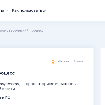
ты
Как пользоваться
аконотворческий процесс
Читать
2
мин.
роцесс
творчество)
— процесс принятия законов
 власти.
 в РФ.