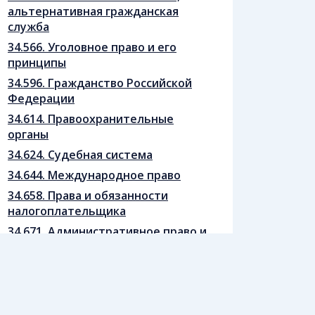
альтернативная гражданская
служба
34.566. Уголовное право и его
принципы
34.596. Гражданство Российской
Федерации
34.614. Правоохранительные
органы
34.624. Судебная система
34.644. Международное право
34.658. Права и обязанности
налогоплательщика
34.671. Административное право и
сфера его регулирования
34.682. Конституция Российской
Федерации. Основы
конституционного строя
Российской Федерации