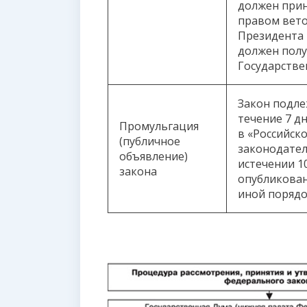
должен прин
правом вето
Президента 
должен полу
Государстве
Закон подле
течение 7 д
Промульгация
в «Российск
(публичное
законодатель
объявление)
истечении 1
закона
опубликован
иной порядо