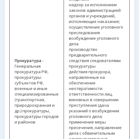
надзор за исполнением
законов администрацией
органов и учреждений,
исполняющих наказание;
осуществление уголовного
преследования
возбуждение уголовного
дела
производство
предварительного
Прокуратура
-
следствия следователями
Генеральная
прокуратуры
прокуратура РФ,
действия прокурора,
прокуратуры
направленные на
субъектов РФ,
обеспечение
военные и иные
неотвратимости
специализированные
ответственности лиц,
(транспортная,
виновных в совершении
природоохранная и
преступления (дача
др.) прокуратуры,
указаний о возбуждении
прокуратуры городов
уголовного дела;
и районов
применение меры
пресечения, направление
дела с обвинительным
заключением в суд,