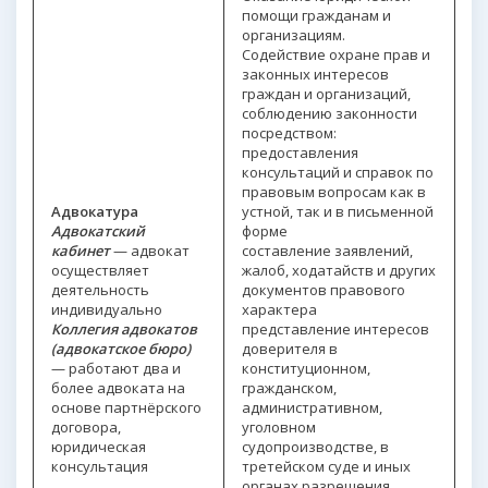
помощи гражданам и
организациям.
Содействие охране прав и
законных интересов
граждан и организаций,
соблюдению законности
посредством:
предоставления
консультаций и справок по
правовым вопросам как в
Адвокатура
устной, так и в письменной
Адвокатский
форме
кабине
т
— адвокат
составление заявлений,
осуществляет
жалоб, ходатайств и других
деятельность
документов правового
индивидуально
характера
Коллегия адвокатов
представление интересов
(адвокатское бюро)
доверителя в
— работают два и
конституционном,
более адвоката на
гражданском,
основе партнёрского
административном,
договора,
уголовном
юридическая
судопроизводстве, в
консультация
третейском суде и иных
органах разрешения