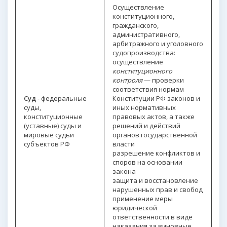
Осуществление
конституционного,
гражданского,
административного,
арбитражного и уголовного
судопроизводства:
осуществление
конституционного
контроля
— проверки
соответствия нормам
Суд
- федеральные
Конституции РФ законов и
суды,
иных нормативных
конституционные
правовых актов, а также
(уставные) суды и
решений и действий
мировые судьи
органов государственной
субъектов РФ
власти
разрешение конфликтов и
споров на основании
закона
защита и восстановление
нарушенных прав и свобод
применение меры
юридической
ответственности в виде
наказания за виновные