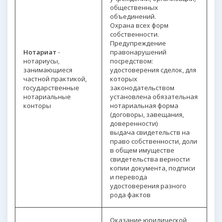
общественных
объединений.
Охрана всех форм
собственности.
Предупреждение
Нотариат
-
правонарушений
нотариусы,
посредством:
занимающиеся
удостоверения сделок, для
частной практикой,
которых
государственные
законодательством
нотариальные
установлена обязательная
конторы
нотариальная форма
(договоры, завещания,
доверенности)
выдача свидетельств на
право собственности, доли
в общем имуществе
свидетельства верности
копии документа, подписи
и перевода
удостоверения разного
рода фактов
Оказание юридической