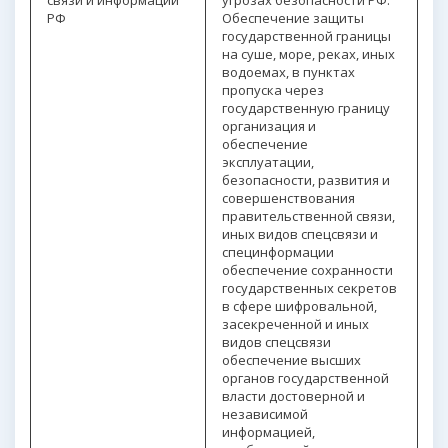
связи и информации
угрозах безопасности РФ.
РФ
Обеспечение защиты
государственной границы
на суше, море, реках, иных
водоемах, в пунктах
пропуска через
государственную границу
организация и
обеспечение
эксплуатации,
безопасности, развития и
совершенствования
правительственной связи,
иных видов спецсвязи и
специнформации
обеспечение сохранности
государственных секретов
в сфере шифровальной,
засекреченной и иных
видов спецсвязи
обеспечение высших
органов государственной
власти достоверной и
независимой
информацией,