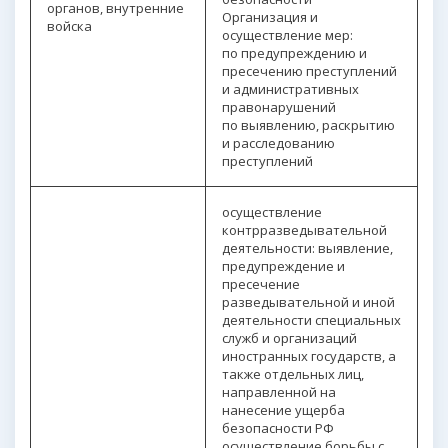
органов, внутренние
Организация и
войска
осуществление мер:
по предупреждению и
пресечению преступлений
и административных
правонарушений
по выявлению, раскрытию
и расследованию
преступлений
осуществление
контрразведывательной
деятельности: выявление,
предупреждение и
пресечение
разведывательной и иной
деятельности специальных
служб и организаций
иностранных государств, а
также отдельных лиц,
направленной на
нанесение ущерба
безопасности РФ
осуществление борьбы с