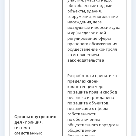
участки, участки недр,
обособленные водные
объекты, здания,
сооружения, многолетние
насаждения, леса,
воздушные и морские суда
и др.) и сделок с ней
регулирование сферы
правового обслуживания
осуществление контроля
за исполнением
законодательства
Разработка и принятие в
пределах своей
компетенции мер:
по защите прав и свобод
человека и гражданина
по защите объектов,
независимо от форм
собственности
Органы внутренних
по обеспечению
дел
- полиция,
общественного порядка и
система
общественной
следственных
безопасности