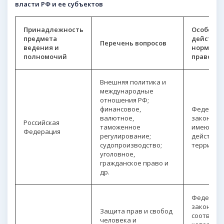
власти РФ и ее субъектов
Принадлежность
Особенн
предмета
действи
Перечень вопросов
ведения и
нормати
полномочий
правовых
Внешняя политика и
международные
отношения РФ;
финансовое,
Федерал
валютное,
законы,
Российская
таможенное
имеющие
Федерация
регулирование;
действие 
судопроизводство;
территор
уголовное,
гражданское право и
др.
Федерал
законы, в
Защита прав и свобод
соответст
человека и