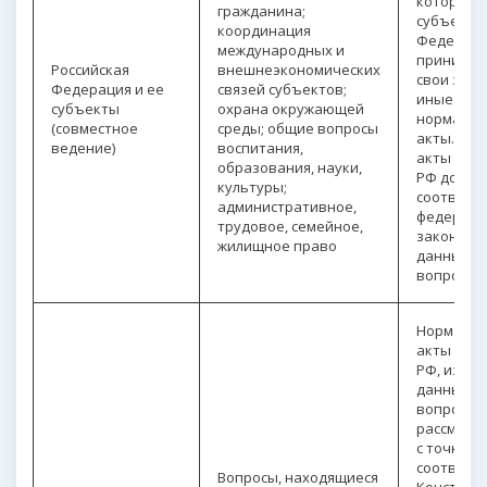
которыми
гражданина;
субъекты
координация
Федерац
международных и
принимаю
Российская
внешнеэкономических
свои зако
Федерация и ее
связей субъектов;
иные
субъекты
охрана окружающей
нормати
(совместное
среды; общие вопросы
акты. Пр
ведение)
воспитания,
акты суб
образования, науки,
РФ должн
культуры;
соответс
административное,
федерал
трудовое, семейное,
законам 
жилищное право
данным
вопросам
Нормати
акты суб
РФ, изда
данным
вопросам,
рассматр
с точки з
соответс
Вопросы, находящиеся
Конституц