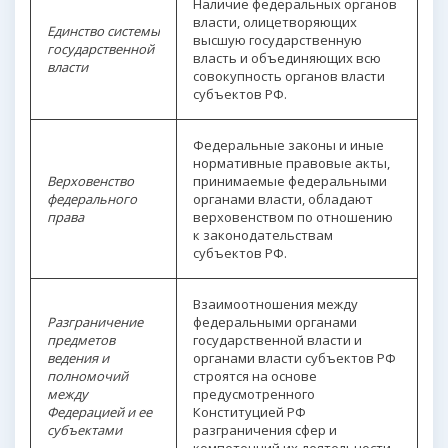
Наличие федеральных органов
власти, олицетворяющих
Единство системы
высшую государственную
государственной
власть и объединяющих всю
власти
совокупность органов власти
субъектов РФ.
Федеральные законы и иные
нормативные правовые акты,
Верховенство
принимаемые федеральными
федерального
органами власти, обладают
права
верховенством по отношению
к законодательствам
субъектов РФ.
Взаимоотношения между
Разграничение
федеральными органами
предметов
государственной власти и
ведения и
органами власти субъектов РФ
полномочий
строятся на основе
между
предусмотренного
Федерацией и ее
Конституцией РФ
субъектами
разграничения сфер и
компетенций их деятельности.