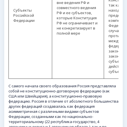
вне ведения РФ и
так как о
совместного ведения
Субъекты
находятся
РФ и ее субъектов,
Российской
пределов
которые Конституция
Федерации
компетен
РФ не ограничивает и
Федераци
не конкретизирует в
случае
полной мере
противор
между
федерал
законом 
законом
субъекта
действует
субъекта
С самого начала своего образования Россия представляла
собой не конституционно-договорную федерацию (как
США или Швейцария), а конституционно-правовую
федерацию. Россия в отличие от абсолютного большинства
других федераций создавалась как федерация
асимметричная с различными видами субъектов
Федерации, созданными как по национально-
территориальному (22 республика-государство, 4
автономных округа и 1 автономная область), так и по