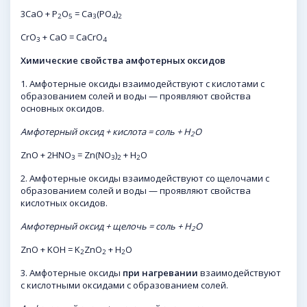
3CaO + P
O
= Ca
(PO
)
2
5
3
4
2
CrO
+ CaO = CaCrO
3
4
Химические свойства амфотерных оксидов
1. Амфотерные оксиды взаимодействуют с кислотами с
образованием солей и воды — проявляют свойства
основных оксидов.
Амфотерный оксид + кислота = соль + H
O
2
ZnO + 2HNO
= Zn(NO
)
+ H
O
3
3
2
2
2. Амфотерные оксиды взаимодействуют со щелочами с
образованием солей и воды — проявляют свойства
кислотных оксидов.
Амфотерный оксид + щелочь = соль + H
O
2
ZnO + KOH = K
ZnO
+ H
O
2
2
2
3. Амфотерные оксиды
при нагревании
взаимодействуют
с кислотными оксидами с образованием солей.