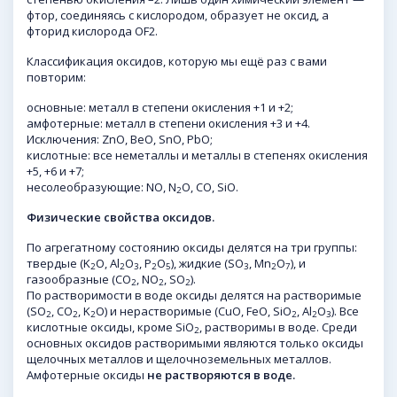
фтор, соединяясь с кислородом, образует не оксид, а
фторид кислорода OF2.
Классификация оксидов, которую мы ещё раз с вами
повторим:
основные: металл в степени окисления +1 и +2;
амфотерные: металл в степени окисления +3 и +4.
Исключения: ZnO, BeO, SnO, PbO;
кислотные: все неметаллы и металлы в степенях окисления
+5, +6 и +7;
несолеобразующие: NO, N
O, CO, SiO.
2
Физические свойства оксидов.
По агрегатному состоянию оксиды делятся на три группы:
твердые (K
O, Al
O
, P
O
), жидкие (SO
, Mn
O
), и
2
2
3
2
5
3
2
7
газообразные (CO
, NO
, SO
).
2
2
2
По растворимости в воде оксиды делятся на растворимые
(SO
, CO
, K
O) и нерастворимые (CuO, FeO, SiO
, Al
O
). Все
2
2
2
2
2
3
кислотные оксиды, кроме SiO
, растворимы в воде. Среди
2
основных оксидов растворимыми являются только оксиды
щелочных металлов и щелочноземельных металлов.
Амфотерные оксиды
не растворяются в воде.