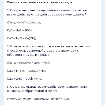
Химические свойства основных оксидов
1. Оксиды щелочных и щелочноземельных металлов
взаимодействуют с водой с образованием щелочей:
Оксид + H
O = Щелочь;
2
K
O + H
O = 2KOH
2
2
CaO + H
O = Ca(OH)
2
2
2. Общим свойством всех основных оксидов является их
способность взаимодействовать с кислотами с
образованием соли и воды:
Оксид + кислота = соль + H
O
2
CaO + H
SO
= CaSO
+ H
O
2
4
4
2
CuO + 2HCl = CuCl
+ H
O
2
2
3. Основные оксиды взаимодействуют с кислотными
оксидами с образованием солей:
Основные оксид + кислотный оксид = Соль