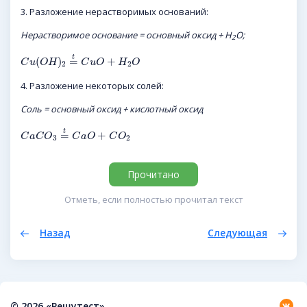
3. Разложение нерастворимых оснований:
Нерастворимое основание = основный оксид + H
O;
2
t
(
)
=
+
C
u
O
H
C
u
O
H
O
2
2
4. Разложение некоторых солей:
Соль = основный оксид + кислотный оксид
t
=
+
C
a
C
O
C
a
O
C
O
3
2
Прочитано
Отметь, если полностью прочитал текст
Назад
Следующая
© 2026 «Решутест»