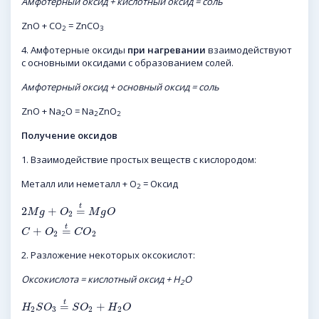
Амфотерный оксид + кислотный оксид = соль
ZnO + CO
= ZnCO
2
3
4. Амфотерные оксиды
при нагревании
взаимодействуют
с основными оксидами с образованием солей.
Амфотерный оксид + основный оксид = соль
ZnO + Na
O = Na
ZnO
2
2
2
Получение оксидов
1. Взаимодействие простых веществ с кислородом:
Металл или неметалл + O
= Оксид
2
t
2
+
=
M
g
O
M
g
O
2
t
+
=
C
O
C
O
2
2
2. Разложение некоторых оксокислот:
Оксокислота = кислотный оксид + H
O
2
t
=
+
H
S
O
S
O
H
O
2
3
2
2