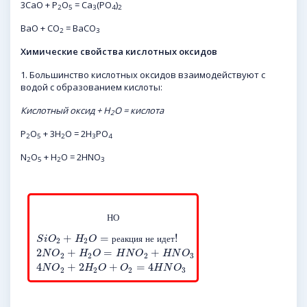
3СaO + P
O
= Ca
(PO
)
2
5
3
4
2
BaO + CO
= BaCO
2
3
Химические свойства кислотных оксидов
1. Большинство кислотных оксидов взаимодействуют с
водой с образованием кислоты:
Кислотный оксид + H
O = кислота
2
P
O
+ 3H
O = 2H
PO
2
5
2
3
4
N
O
+ H
O = 2HNO
2
5
2
3
Н
О
+
=
!
S
i
O
H
O
р
е
а
к
ц
и
я
н
е
и
д
е
т
2
2
2
+
=
+
N
O
H
O
H
N
O
H
N
O
2
2
2
3
4
+
2
+
=
4
N
O
H
O
O
H
N
O
2
2
2
3