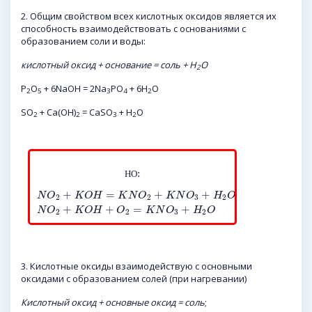
2. Общим свойством всех кислотных оксидов является их
способность взаимодействовать с основаниями с
образованием соли и воды:
кислотный оксид + основание = соль + H
O
2
P
O
+ 6NaOH = 2Na
PO
+ 6H
O
2
5
3
4
2
SO
+ Ca(OH)
= CaSO
+ H
O
2
2
3
2
:
Н
О
+
=
+
+
N
O
K
O
H
K
N
O
K
N
O
H
O
2
2
3
2
+
+
=
+
N
O
K
O
H
O
K
N
O
H
O
2
2
3
2
3. Кислотные оксиды взаимодействую с основными
оксидами с образованием солей (при нагревании)
Кислотный оксид + основные оксид = соль
;