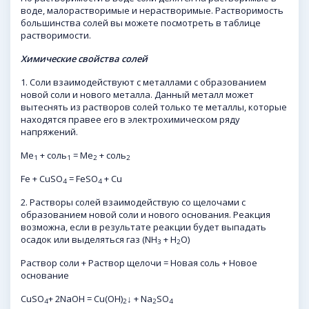
воде, малорастворимые и нерастворимые. Растворимость
большинства солей вы можете посмотреть в таблице
растворимости.
Химические свойства солей
1. Соли взаимодействуют с металлами с образованием
новой соли и нового металла. Данный металл может
вытеснять из растворов солей только те металлы, которые
находятся правее его в электрохимическом ряду
напряжений.
Ме
+ соль
= Ме
+ соль
1
1
2
2
Fe + CuSO
= FeSO
+ Cu
4
4
2. Растворы солей взаимодействую со щелочами с
образованием новой соли и нового основания. Реакция
возможна, если в результате реакции будет выпадать
осадок или выделяться газ (NH
+ H
O)
3
2
Раствор соли + Раствор щелочи = Новая соль + Новое
основание
CuSO
+ 2NaOH = Cu(OH)
↓ + Na
SO
4
2
2
4