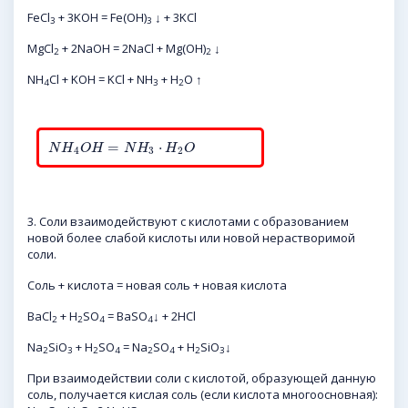
FeCl
+ 3KOH = Fe(OH)
↓ + 3KCl
3
3
MgCl
+ 2NaOH = 2NaCl + Mg(OH)
↓
2
2
NH
Cl + KOH = KCl + NH
+ H
O ↑
4
3
2
=
⋅
N
H
O
H
N
H
H
O
4
3
2
3. Соли взаимодействуют с кислотами с образованием
новой более слабой кислоты или новой нерастворимой
соли.
Соль + кислота = новая соль + новая кислота
BaCl
+ H
SO
= BaSO
↓ + 2HCl
2
2
4
4
Na
SiO
+ H
SO
= Na
SO
+ H
SiO
↓
2
3
2
4
2
4
2
3
При взаимодействии соли с кислотой, образующей данную
соль, получается кислая соль (если кислота многоосновная):