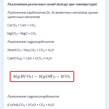
Разложение различных солей (всегда при температуре)
Разложение карбонатов (2х, 3х валентных металлов, кроме
щелочных металлов)
CaCO
= CaO + CO
3
2
MgCO
= MgO + CO
3
2
Разложение гидрокарбонатов
2NaHCO
= Na
CO
+ CO
+ H
O
3
2
3
2
2
Ca(HCO
)
= CaO + 2CO
+ H
O
3
2
2
2
(
)
=
(
)
+
2
M
g
H
C
O
M
g
O
H
C
O
3
2
2
Разложение гидроксокарбонатов
(CuOH)
CO
= 2CuO + CO
+ H
O
2
3
2
2