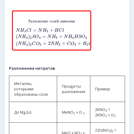
Р
а
з
л
о
ж
е
н
и
е
с
о
л
е
й
а
м
м
о
н
и
я
=
+
N
H
C
l
N
H
H
C
l
4
3
(
)
=
+
N
H
S
O
N
H
N
H
H
S
O
4
2
4
3
4
4
(
)
=
2
+
+
N
H
C
O
N
H
C
O
H
O
4
2
3
3
2
2
Разложение нитратов
Металлы,
Продукты
которыми
Пример
разложения
образованы соли
2KNO
=
3
До Mg (Li)
MeNO
+ O
2
2
2KNO
+ O
2
2
2Zn(NO
)
=
3
2
MeO + NO
+
2