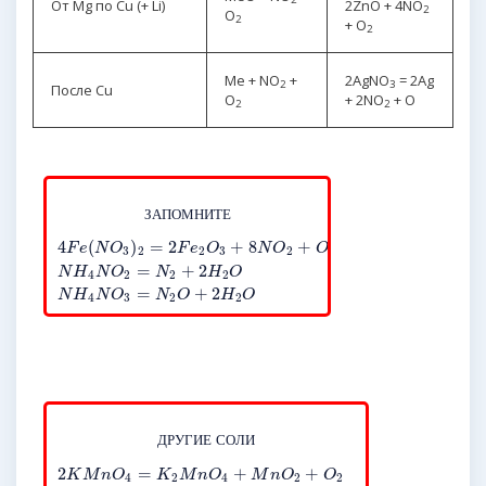
От Mg по Cu (+ Li)
2ZnO + 4NO
2
O
2
+ O
2
Me + NO
+
2AgNO
= 2Ag
2
3
После Cu
O
+ 2NO
+ O
2
2
З
А
П
О
М
Н
И
Т
Е
4
(
)
=
2
+
8
+
F
e
N
O
F
e
O
N
O
O
3
2
2
3
2
2
=
+
2
N
H
N
O
N
H
O
4
2
2
2
=
+
2
N
H
N
O
N
O
H
O
4
3
2
2
Д
Р
У
Г
И
Е
С
О
Л
И
2
=
+
+
K
M
n
O
K
M
n
O
M
n
O
O
4
2
4
2
2