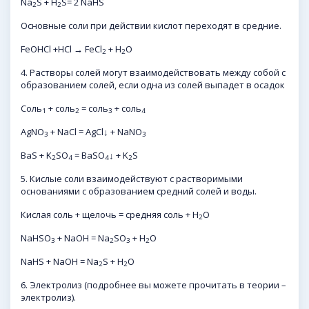
Na
S + H
S= 2 NaHS
2
2
Основные соли при действии кислот переходят в средние.
FeOHCl +HCl → FeCl
+ H
O
2
2
4. Растворы солей могут взаимодействовать между собой с
образованием солей, если одна из солей выпадет в осадок
Соль
+ соль
= соль
+ соль
1
2
3
4
AgNO
+ NaCl = AgCl↓ + NaNO
3
3
BaS + K
SO
= BaSO
↓ + K
S
2
4
4
2
5. Кислые соли взаимодействуют с растворимыми
основаниями с образованием средний солей и воды.
Кислая соль + щелочь = средняя соль + H
O
2
NaHSO
+ NaOH = Na
SO
+ H
O
3
2
3
2
NaHS + NaOH = Na
S + H
O
2
2
6. Электролиз (подробнее вы можете прочитать в теории –
электролиз).