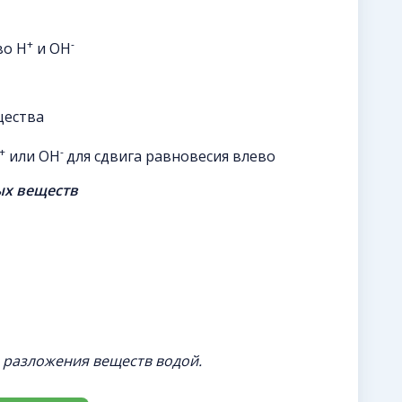
+
-
во H
и OH
щества
+
-
или OH
для сдвига равновесия влево
ых веществ
 разложения веществ водой.