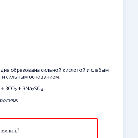
одна образована сильной кислотой и слабым
й и сильным основанием.
+ 3CO
+ 3Na
SO
2
2
4
ролиза:
!
п
о
м
н
и
т
ь