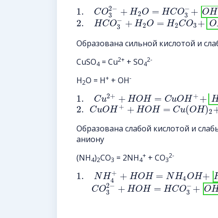
2
−
−
1.
+
=
+
C
O
H
O
H
C
O
O
H
2
3
3
−
2.
+
=
+
H
C
O
H
O
H
C
O
O
2
2
3
3
Образована сильной кислотой и сл
2+
2-
CuSO
= Cu
+ SO
4
4
+
-
H
O = H
+ OH
2
2
+
+
1.
+
=
+
C
u
H
O
H
C
u
O
H
+
2.
+
=
(
)
C
u
O
H
H
O
H
C
u
O
H
2
Образована слабой кислотой и слаб
аниону
+
2-
(NH
)
CO
= 2NH
+ CO
4
2
3
4
3
+
1.
+
=
+
N
H
H
O
H
N
H
O
H
4
4
2
−
−
+
=
+
C
O
H
O
H
H
C
O
O
3
3