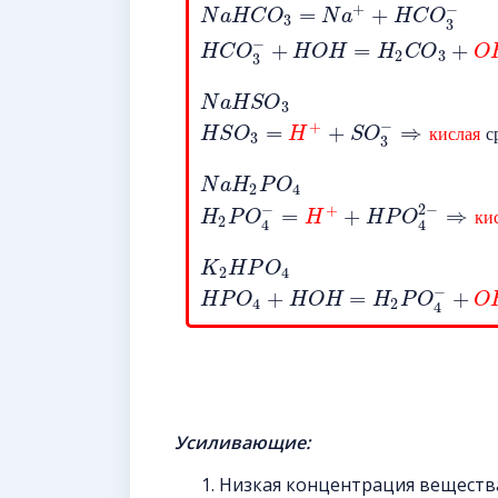
−
+
=
+
N
a
H
C
O
N
a
H
C
O
3
3
−
+
=
+
H
C
O
H
O
H
H
C
O
O
2
3
3
N
a
H
S
O
3
−
+
=
+
⇒
H
S
O
H
S
O
к
и
с
л
а
я
с
3
3
N
a
H
P
O
2
4
−
2
−
+
=
+
⇒
H
P
O
H
H
P
O
к
и
2
4
4
K
H
P
O
2
4
−
+
=
+
H
P
O
H
O
H
H
P
O
O
4
2
4
Усиливающие:
Низкая концентрация вещества