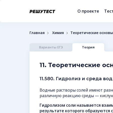
О проекте
Тес
Главная
Химия
Теоретические основы
Варианты ЕГЭ
Теория
11. Теоретические ос
11.580. Гидролиз и среда во
Водные растворы солей имеют разн
различную реакцию среды — кислую
Гидролизом соли называется взаим
результате которого образуются 