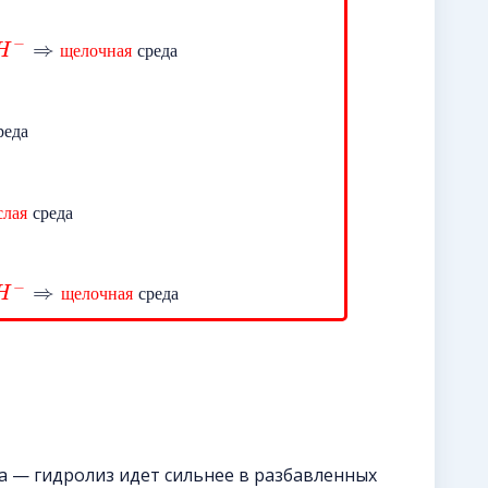
−
⇒
H
щ
е
л
о
ч
н
а
я
с
р
е
д
а
р
е
д
а
с
л
а
я
с
р
е
д
а
−
⇒
H
щ
е
л
о
ч
н
а
я
с
р
е
д
а
 — гидролиз идет сильнее в разбавленных