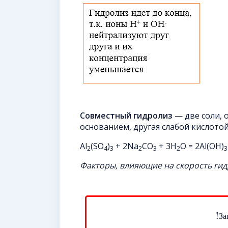
Совместный гидролиз
— две соли, 
основанием, другая слабой кислото
Al
(SO
)
+ 2Na
CO
+ 3H
O = 2Al(OH)
2
4
3
2
3
2
3
Факторы, влияющие на скорость гид
!
З
а