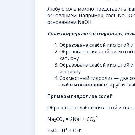
Любую соль можно представить, ка
основанием. Например, соль NaClO 
основанием NaOH.
Соли подвергаются гидролизу, если
Образована слабой кислотой и
Образована сильной кислотой 
катиону
Образована слабой кислотой и
и аниону
Совместный гидролиз — две со
слабым основанием, другая сл
Примеры гидролиза солей
Образована слабой кислотой и сил
+
2-
Na
CO
= 2Na
+ CO
2
3
3
+
-
H
O = H
+ OH
2