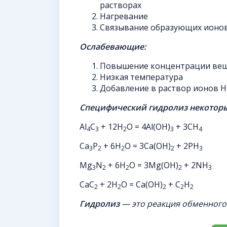
растворах
Нагревание
Связывание образующих ионо
Ослабевающие:
Повышение концентрации ве
Низкая температура
Добавление в раствор ионов H
Специфический гидролиз некотор
Al
C
+ 12H
O = 4Al(OH)
+ 3CH
4
3
2
3
4
Ca
P
+ 6H
O = 3Ca(OH)
+ 2PH
3
2
2
2
3
Mg
N
+ 6H
O = 3Mg(OH)
+ 2NH
3
2
2
2
3
CaC
+ 2H
O = Ca(OH)
+ C
H
2
2
2
2
2
Гидролиз
— это реакция обменного