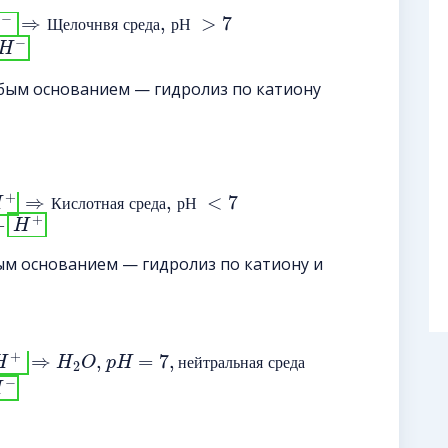
−
⇒
,
>
7
Щ
е
л
о
ч
н
в
я
с
р
е
д
а
р
Н
−
H
абым основанием — гидролиз по катиону
+
⇒
,
<
7
H
К
и
с
л
о
т
н
а
я
с
р
е
д
а
р
Н
+
+
H
ым основанием — гидролиз по катиону и
+
⇒
,
=
7
,
H
H
O
p
H
н
е
й
т
р
а
л
ь
н
а
я
с
р
е
д
а
2
−
H