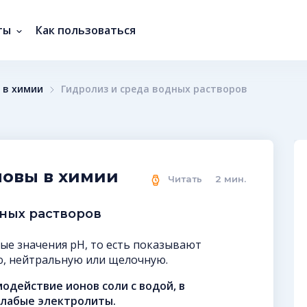
ты
Как пользоваться
 в химии
Гидролиз и среда водных растворов
новы в химии
Читать
2
мин.
дных растворов
ые значения pH, то есть показывают
, нейтральную или щелочную.
одействие ионов соли с водой, в
слабые электролиты.