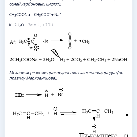
солей карбоновых кислот):
-
+
CH
COONa = CH
COO
+ Na
3
3
-
-
K
: 2H
O + 2e = H
+ 2OH
2
2
Механизм реакции присоединения
галогеноводородов
(по
правилу Марковникова):