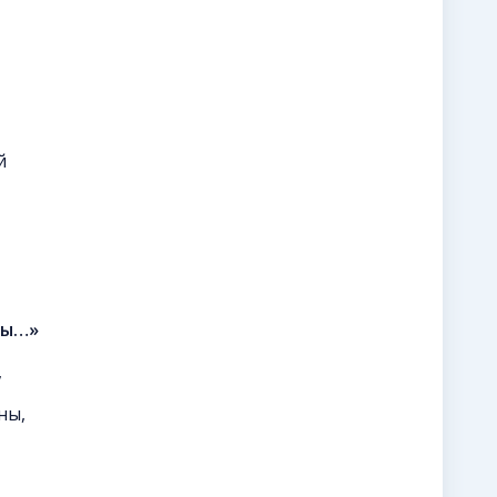
й
ны…»
,
ны,