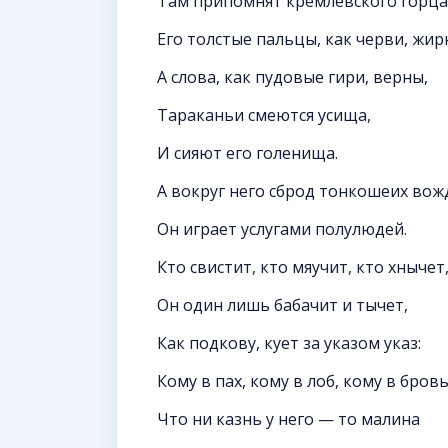
Там припомнят кремлёвского горца
Его толстые пальцы, как черви, жир
А слова, как пудовые гири, верны,
Тараканьи смеются усища,
И сияют его голенища.
А вокруг него сброд тонкошеих вож
Он играет услугами полулюдей.
Кто свистит, кто мяучит, кто хнычет
Он один лишь бабачит и тычет,
Как подкову, кует за указом указ:
Кому в пах, кому в лоб, кому в бровь,
Что ни казнь у него — то малина