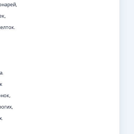
онарей,
ек,
елток.
а.
к
нок,
рогих,
.