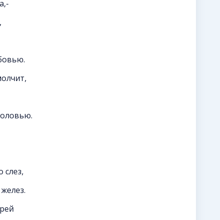
а,-
,
бовью.
молчит,
головью.
 слез,
 желез.
орей