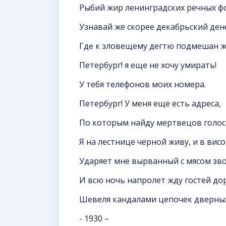
Рыбий жир ленинградских речных ф
Узнавай же скорее декабрьский ден
Где к зловещему дегтю подмешан ж
Петербург! я еще не хочу умирать!
У тебя телефонов моих номера.
Петербург! У меня еще есть адреса,
По которым найду мертвецов голос
Я на лестнице черной живу, и в висо
Ударяет мне вырванный с мясом зво
И всю ночь напролет жду гостей до
Шевеля кандалами цепочек дверных
- 1930 –