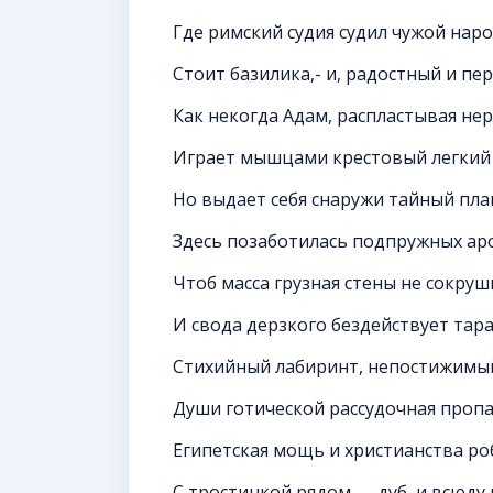
Где римский судия судил чужой наро
Стоит базилика,- и, радостный и пе
Как некогда Адам, распластывая не
Играет мышцами крестовый легкий 
Но выдает себя снаружи тайный пла
Здесь позаботилась подпружных аро
Чтоб масса грузная стены не сокруш
И свода дерзкого бездействует тара
Стихийный лабиринт, непостижимый
Души готической рассудочная пропа
Египетская мощь и христианства ро
С тростинкой рядом — дуб, и всюду 