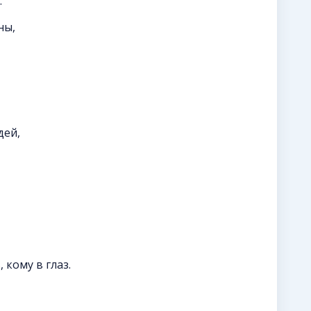
.
ны,
дей,
,
 кому в глаз.