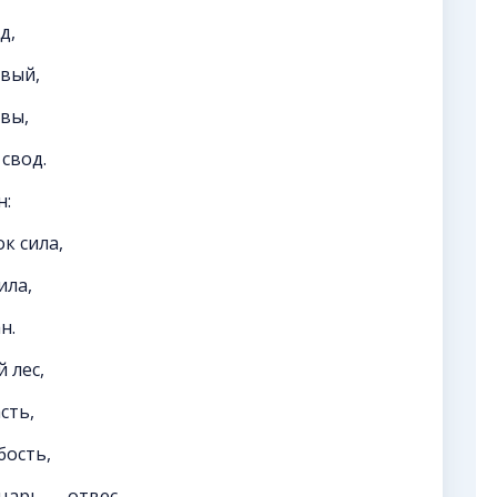
д,
рвый,
рвы,
свод.
н:
к сила,
ила,
н.
 лес,
сть,
бость,
царь — отвес.