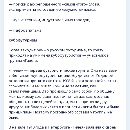
— поиски раскрепощенного «самовитого» слова,
эксперименты по созданию «заумного» языка;
— культ техники, индустриальных городов;
— пафос эпатажа
Кубофутуризм
Когда заходит речь о русском футуризме, то сразу
приходят на ум имена кубофутуристов — участников
группы «Гилея».
«Гилея» — первая футуристическая группа. Они называли
себя также «кубофутуристы» или «будетляне». Годом ее
основания принято считать 1908-й, хотя основной состав
сложился в 1909-1910 гг. «Мы и не заметили, как
стали гилейцами. Это произошло само собой, по общему
молчаливому соглашению, точно так же, как, осознав
общность наших целей и задач, мы не принесли друг
другу ганнибаловых клятв в верности каким бы то ни было
принципам». Поэтому постоянного состава у группы не
было.
В начале 1910 года в Петербурге «Гилея» заявила о своем