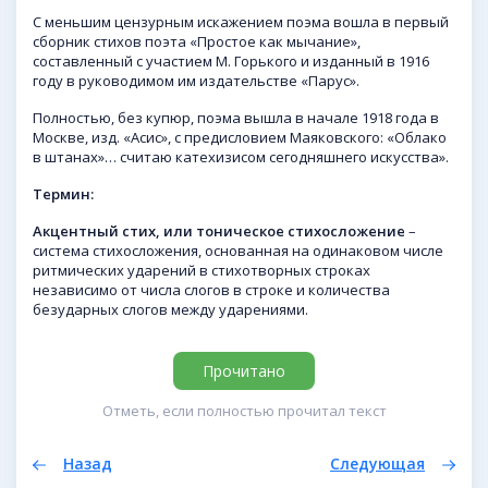
С меньшим цензурным искажением поэма вошла в первый
сборник стихов поэта «Простое как мычание»,
составленный с участием М. Горького и изданный в 1916
году в руководимом им издательстве «Парус».
Полностью, без купюр, поэма вышла в начале 1918 года в
Москве, изд. «Асис», с предисловием Маяковского: «Облако
в штанах»… считаю катехизисом сегодняшнего искусства».
Термин:
Акцентный стих, или тоническое стихосложение
–
система стихосложения, основанная на одинаковом числе
ритмических ударений в стихотворных строках
независимо от числа слогов в строке и количества
безударных слогов между ударениями.
Прочитано
Отметь, если полностью прочитал текст
Назад
Следующая