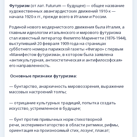
Футуризм
(от лат. Futurum — будущее) — общее название
художественных авангардистских движений 1910-х —
начала 1920-х гг., прежде всего в Италии и России.
Родиной нового модернистского движения была Италия, а
главным идеологом итальянского и мирового футуризма
стал известный литератор Филиппо Маринетти (1876-1944),
выступивший 20 февраля 1909 года на страницах
субботнего номера парижской газеты «Фигаро» с первым
«Манифестом футуризма», в котором была заявлена
«антикультурная, антиэстетическая и антифилософская»
его направленность.
Основные признаки футуризма:
— бунтарство, анархичность мировоззрения, выражение
массовых настроений толпы;
— отрицание культурных традиций, попытка создать
искусство, устремленное в будущее;
— бунт против привычных норм стихотворной
речи, экспериментаторство в области ритмики, рифмы,
ориентация на произносимый стих, лозунг, плакат;