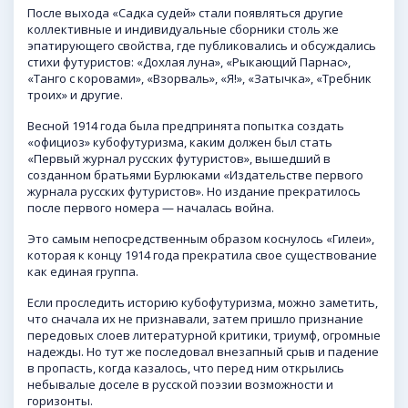
После выхода «Садка судей» стали появляться другие
коллективные и индивидуальные сборники столь же
эпатирующего свойства, где публиковались и обсуждались
стихи футуристов: «Дохлая луна», «Рыкающий Парнас»,
«Танго с коровами», «Взорваль», «Я!», «Затычка», «Требник
троих» и другие.
Весной 1914 года была предпринята попытка создать
«официоз» кубофутуризма, каким должен был стать
«Первый журнал русских футуристов», вышедший в
созданном братьями Бурлюками «Издательстве первого
журнала русских футуристов». Но издание прекратилось
после первого номера — началась война.
Это самым непосредственным образом коснулось «Гилеи»,
которая к концу 1914 года прекратила свое существование
как единая группа.
Если проследить историю кубофутуризма, можно заметить,
что сначала их не признавали, затем пришло признание
передовых слоев литературной критики, триумф, огромные
надежды. Но тут же последовал внезапный срыв и падение
в пропасть, когда казалось, что перед ним открылись
небывалые доселе в
русской поэзии
возможности и
горизонты.