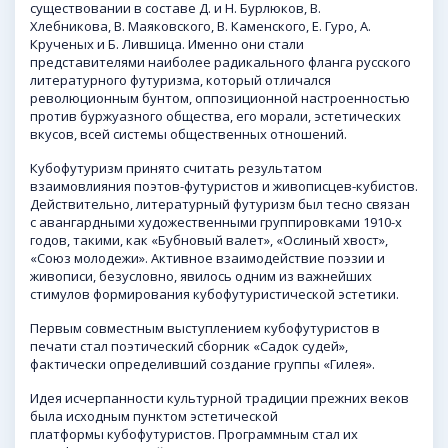
существовании в составе Д. и Н. Бурлюков, В.
Хлебникова,
В. Маяковского
,
В. Каменского
, Е. Гуро, А.
Крученых и Б. Лившица. Именно они стали
представителями наиболее радикального фланга русского
литературного футуризма, который отличался
революционным бунтом, оппозиционной настроенностью
против буржуазного общества, его морали, эстетических
вкусов, всей системы общественных отношений.
Кубофутуризм принято считать результатом
взаимовлияния поэтов-футуристов и живописцев-кубистов.
Действительно, литературный футуризм был тесно связан
с авангардными художественными группировками 1910-х
годов, такими, как «Бубновый валет», «Ослиный хвост»,
«Союз молодежи». Активное взаимодействие поэзии и
живописи, безусловно, явилось одним из важнейших
стимулов формирования кубофутуристической эстетики.
Первым совместным выступлением кубофутуристов в
печати стал поэтический сборник «Садок судей»,
фактически определивший создание группы «Гилея».
Идея исчерпанности культурной традиции прежних веков
была исходным пунктом эстетической
платформы кубофутуристов. Программным стал их