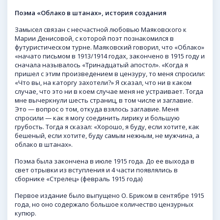
Поэма «Облако в штанах», история создания
Замысел связан с несчастной любовью Маяковского к
Марии Денисовой, с которой поэт познакомился в
футуристическом турне. Маяковский говорил, что «Облако»
«начато письмом в 1913/1914 годах, закончено в 1915 году и
сначала называлось «Тринадцатый апостол». «Когда я
пришел с этим произведением в цензуру, то меня спросили:
«Что вы, на каторгу захотели?» Я сказал, что ни в каком
случае, что это ни в коем случае меня не устраивает. Тогда
мне вычеркнули шесть страниц, в том числе и заглавие.
Это — вопрос о том, откуда взялось заглавие. Меня
спросили — как я могу соединить лирику и большую
грубость. Тогда я сказал: «Хорошо, я буду, если хотите, как
бешеный, если хотите, буду самым нежным, не мужчина, а
облако в штанах».
Поэма была закончена в июле 1915 года. До ее выхода в
свет отрывки из вступления и 4 части появлялись в
сборнике «Стрелец» (февраль 1915 года)
Первое издание было выпущено О. Бриком в сентябре 1915
года, но оно содержало большое количество цензурных
купюр.