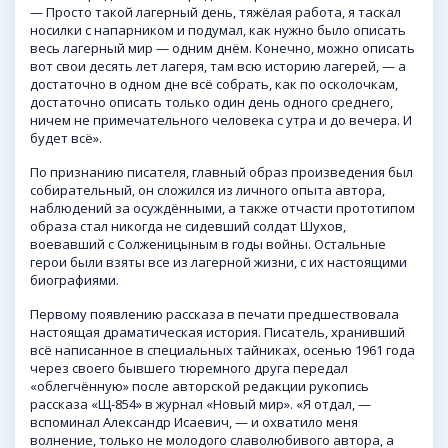
— Просто такой лагерный день, тяжёлая работа, я таскал
носилки с напарником и подумал, как нужно было описать
весь лагерный мир — одним днём. Конечно, можно описать
вот свои десять лет лагеря, там всю историю лагерей, — а
достаточно в одном дне всё собрать, как по осколочкам,
достаточно описать только один день одного среднего,
ничем не примечательного человека с утра и до вечера. И
будет всё».
По признанию писателя, главный образ произведения был
собирательный, он сложился из личного опыта автора,
наблюдений за осуждёнными, а также отчасти прототипом
образа стал никогда не сидевший солдат Шухов,
воевавший с Солженицыным в годы войны. Остальные
герои были взяты все из лагерной жизни, с их настоящими
биографиями.
Первому появлению рассказа в печати предшествовала
настоящая драматическая история. Писатель, хранивший
всё написанное в специальных тайниках, осенью 1961 года
через своего бывшего тюремного друга передал
«облегчённую» после авторской редакции рукопись
рассказа «Щ-854» в журнал «Новый мир». «Я отдал, —
вспоминал Александр Исаевич, — и охватило меня
волнение, только не молодого славолюбивого автора, а