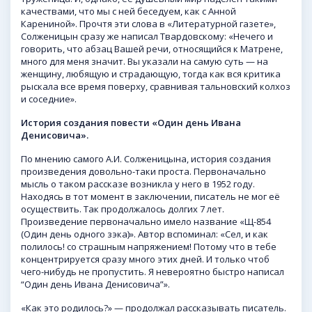
качествами, что мы с ней беседуем, как с Анной
Карениной». Прочтя эти слова в «Литературной газете»,
Солженицын сразу же написал Твардовскому: «Нечего и
говорить, что абзац Вашей речи, относящийся к Матрене,
много для меня значит. Вы указали на самую суть — на
женщину, любящую и страдающую, тогда как вся критика
рыскала все время поверху, сравнивая тальновский колхоз
и соседние».
История создания повести «Один день Ивана
Денисовича».
По мнению самого А.И. Солженицына, история создания
произведения довольно-таки проста. Первоначально
мысль о таком рассказе возникла у него в 1952 году.
Находясь в тот момент в заключении, писатель не мог её
осуществить. Так продолжалось долгих 7 лет.
Произведение первоначально имело название «Щ-854
(Один день одного зэка)». Автор вспоминал: «Сел, и как
полилось! со страшным напряжением! Потому что в тебе
концентрируется сразу много этих дней. И только чтоб
чего-нибудь не пропустить. Я невероятно быстро написал
“Один день Ивана Денисовича”».
«Как это родилось?» — продолжал рассказывать писатель.