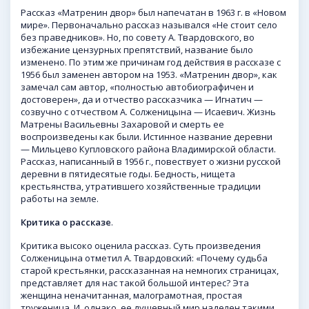
Рассказ «Матренин двор» был напечатан в 1963 г. в «Новом
мире». Первоначально рассказ назывался «Не стоит село
без праведников». Но, по совету А. Твардовского, во
избежание цензурных препятствий, название было
изменено. По этим же причинам год действия в рассказе с
1956 был заменен автором на 1953. «Матренин двор», как
замечал сам автор, «полностью автобиографичен и
достоверен», да и отчество рассказчика — Игнатич —
созвучно с отчеством А. Солженицына — Исаевич. Жизнь
Матрены Васильевны Захаровой и смерть ее
воспроизведены как были. Истинное название деревни
— Мильцево Купловского района Владимирской области.
Рассказ, написанный в 1956 г., повествует о жизни русской
деревни в пятидесятые годы. Бедность, нищета
крестьянства, утратившего хозяйственные традиции
работы на земле.
Критика о рассказе
.
Критика высоко оценила рассказ. Суть произведения
Солженицына отметил А. Твардовский: «Почему судьба
старой крестьянки, рассказанная на немногих страницах,
представляет для нас такой большой интерес? Эта
женщина неначитанная, малограмотная, простая
труженица. И, однако, ее душевный мир наделен такими