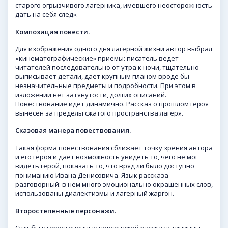
старого огрызчивого лагерника, имевшего неосторожность
дать на себя след».
Композиция повести.
Для изображения одного дня лагерной жизни автор выбрал
«кинематографические» приемы: писатель ведет
читателей последовательно от утра к ночи, тщательно
выписывает детали, дает крупным планом вроде бы
незначительные предметы и подробности. При этом в
изложении нет затянутости, долгих описаний.
Повествование идет динамично. Рассказ о прошлом героя
вынесен за пределы сжатого пространства лагеря.
Сказовая манера повествования.
Такая форма повествования сближает точку зрения автора
и его героя и дает возможность увидеть то, чего не мог
видеть герой, показать то, что вряд ли было доступно
пониманию Ивана Денисовича. Язык рассказа
разговорный: в нем много эмоционально окрашенных слов,
использованы диалектизмы и лагерный жаргон.
Второстепенные персонажи.
Судьбы второстепенных персонажей рассказа типичны