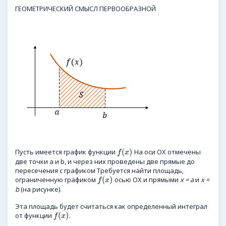
ГЕОМЕТРИЧЕСКИЙ СМЫСЛ ПЕРВООБРАЗНОЙ
(
)
Пусть имеется график функции
На оси ОХ отмечены
f
x
две точки a и b, и через них проведены две прямые до
пересечения с графиком Требуется найти площадь,
(
)
ограниченную графиком
осью OX и прямыми
x = a
и
x =
f
x
b
(на рисунке).
Эта площадь будет считаться как определенный интеграл
(
)
от функции
.
f
x