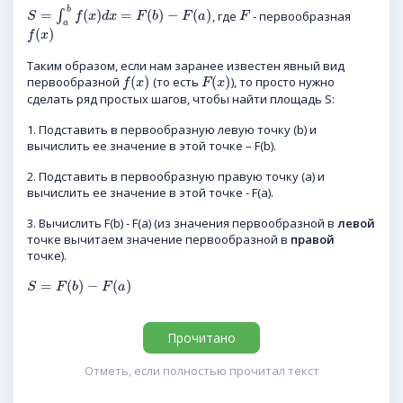
b
=
(
)
=
(
)
−
(
)
∫
, где
- первообразная
S
f
x
d
x
F
b
F
a
F
a
(
)
f
x
Таким образом, если нам заранее известен явный вид
(
)
(
)
первообразной
(то есть
), то просто нужно
f
x
F
x
сделать ряд простых шагов, чтобы найти площадь S:
1. Подставить в первообразную левую точку (b) и
вычислить ее значение в этой точке – F(b).
2. Подставить в первообразную правую точку (a) и
вычислить ее значение в этой точке - F(a).
3. Вычислить F(b) - F(a) (из значения первообразной в
левой
точке вычитаем значение первообразной в
правой
точке).
=
(
)
−
(
)
S
F
b
F
a
Прочитано
Отметь, если полностью прочитал текст