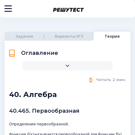
Задания
Варианты ЕГЭ
Теория
Оглавление
Читать
2
мин.
40. Алгебра
40.465. Первообразная
Определение первообразной.
Функция
F(x)
называется первообразной для функции
f(x)
,