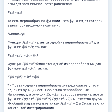
если для всех
x
выполняется равенство:
F'(x) = f(x)
То есть первообразная функции – это функция, от которой
взяли производную и получили .
Например:
Функция
F(x) = х²
является одной из первообразных
*
для
функции
f(x) = 2х
, так как
F'(x) = (х²)' = 2x = f(x)
Функция
F(x) = х³+6
является одной из первообразных для
функции
f(x) = 3х²
, так как
F'(x) = (х²)' = 3х² = f(x)
* - Фраза «одна из первообразных» предполагает, что у
одной из функций есть несколько первообразных.
Например, для функции
f(x) = 2х
первообразными являются
функции
F(x) = х²
,
F(x) = х²+5, F(x) = х²+17
, и множество других.
Их общий вид записывается как
F(x) = х² + C,
а
C
называются
константой интегрирования.