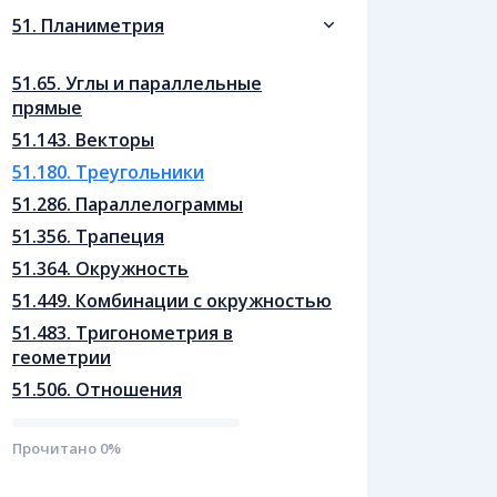
51. Планиметрия
51.65. Углы и параллельные
прямые
51.143. Векторы
51.180. Треугольники
51.286. Параллелограммы
51.356. Трапеция
51.364. Окружнoсть
51.449. Комбинации с окружностью
51.483. Тригонометрия в
геометрии
51.506. Отношения
Прочитано
0
%