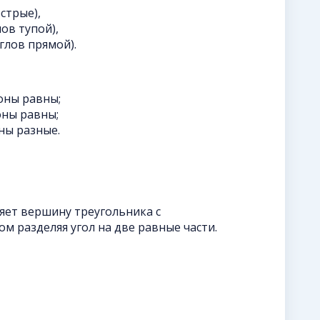
стрые),
ов тупой),
глов прямой).
оны равны;
оны равны;
ны разные.
яет вершину треугольника с
м разделяя угол на две равные части.