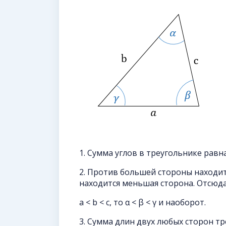
1. Сумма углов в треугольнике равна 
2. Против большей стороны находит
находится меньшая сторона. Отсюда 
a < b < c, то α < β < γ и наоборот.
3. Сумма длин двух любых сторон т