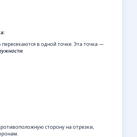
а:
а пересекаются в одной точке. Эта точка —
ружности
.
 противоположную сторону на отрезки,
оронам.