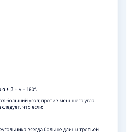
α + β + γ = 180°.
ся больший угол; против меньшего угла
следует, что если:
реугольника всегда больше длины третьей