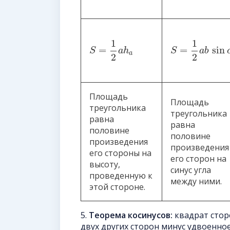
1
1
=
=
sin
S
a
h
S
a
b
a
2
2
Площадь
Площадь
треугольника
треугольника
равна
равна
половине
половине
произведения
произведения
его стороны на
его сторон на
высоту,
синус угла
проведенную к
между ними.
этой стороне.
5.
Теорема косинусов:
квадрат стор
двух других сторон минус удвоенное