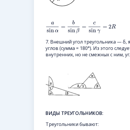
a
b
c
=
=
=
2
R
sin
sin
sin
α
β
γ
7. Внешний угол треугольника — δ,
углов (сумма = 180°). Из этого след
внутренних, но не смежных с ним, угл
ВИДЫ ТРЕУГОЛЬНИКОВ:
Треугольники бывают: