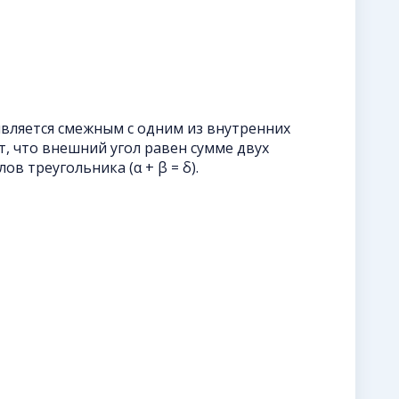
 является смежным с одним из внутренних
ует, что внешний угол равен сумме двух
ов треугольника (α + β = δ).