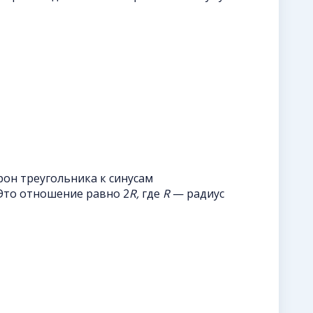
он треугольника к синусам
Это отношение равно 2
R,
где
R
— радиус