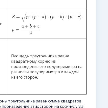
−
−
−
−
−
−
−
−
−
−
−
−
−
−
−
−
−
−
−
−
−
√
=
⋅
(
−
)
⋅
(
−
)
⋅
(
−
)
S
p
p
a
p
b
p
c
α
+
+
a
b
c
=
p
2
Площадь треугольника равна
квадратному корню из
произведения его полупериметра на
разности полупериметра и каждой
из его сторон.
оны треугольника равен сумме квадратов
 произведение этих сторон на косинус угла