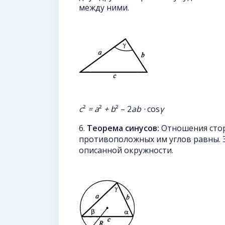
между ними.
с
²
=
а
²
+
b
² – 2
ab
·
cos
γ
6.
Теорема синусов:
Отношения стор
противоположных им углов равны. 
описанной окружности.